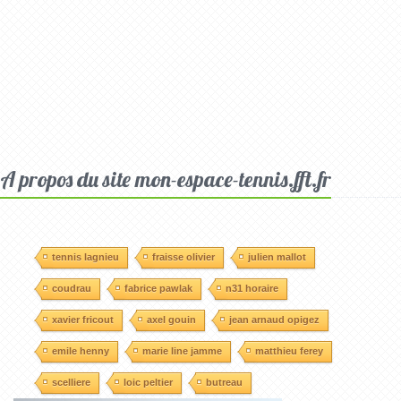
A propos du site mon-espace-tennis.fft.fr
tennis lagnieu
fraisse olivier
julien mallot
coudrau
fabrice pawlak
n31 horaire
xavier fricout
axel gouin
jean arnaud opigez
emile henny
marie line jamme
matthieu ferey
scelliere
loic peltier
butreau