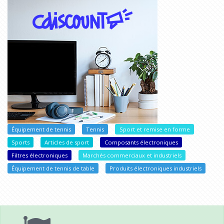
Équipement de tennis
Tennis
Sport et remise en forme
Sports
Articles de sport
Composants électroniques
Filtres électroniques
Marchés commerciaux et industriels
Équipement de tennis de table
Produits électroniques industriels