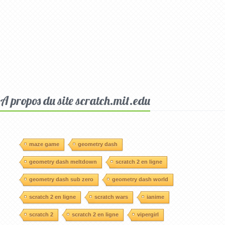
A propos du site scratch.mit.edu
maze game
geometry dash
geometry dash meltdown
scratch 2 en ligne
geometry dash sub zero
geometry dash world
scratch 2 en ligne
scratch wars
ianime
scratch 2
scratch 2 en ligne
vipergirl