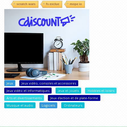
scratch wars
fs exclue
mope io
Jeux
Jeux vidéo, consoles et accessoires
Jeux vidéo et informatiques
Jeux et jouets
Hobbies et loisirs
Arts et divertissements
Jeux d'action et de plate-forme
Musique et audio
Logiciels
Ordinateurs