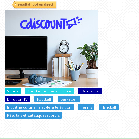
resultat foot en direct
Sports
Sport et remise en forme
TV Internet
Diffusion TV
Football
Basketball
Industrie du cinéma et de la télévision
Tennis
Handball
Résultats et statistiques sportifs