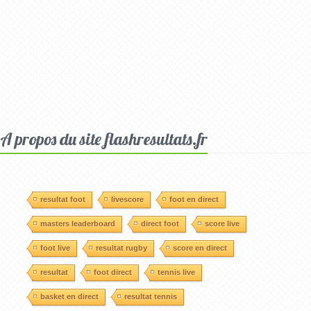
A propos du site flashresultats.fr
resultat foot
livescore
foot en direct
masters leaderboard
direct foot
score live
foot live
resultat rugby
score en direct
resultat
foot direct
tennis live
basket en direct
resultat tennis