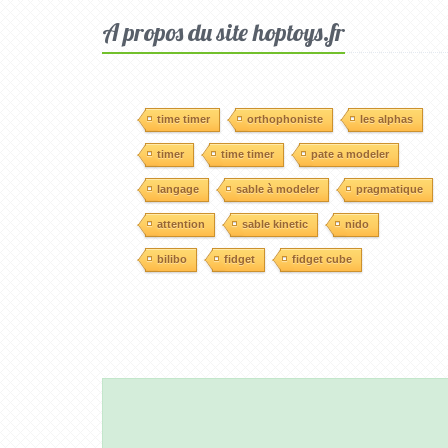
A propos du site hoptoys.fr
time timer
orthophoniste
les alphas
timer
time timer
pate a modeler
langage
sable à modeler
pragmatique
attention
sable kinetic
nido
bilibo
fidget
fidget cube