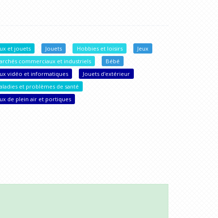
ux et jouets
Jouets
Hobbies et loisirs
Jeux
archés commerciaux et industriels
Bébé
eux vidéo et informatiques
Jouets d'extérieur
aladies et problèmes de santé
ux de plein air et portiques