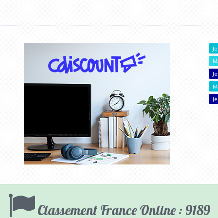
Je
M
J
M
Je
Classement France Online : 9189