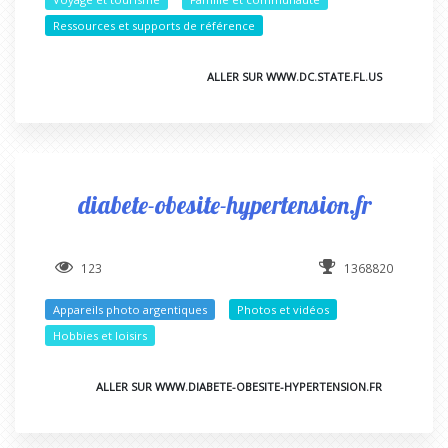
Ressources et supports de référence
ALLER SUR WWW.DC.STATE.FL.US
diabete-obesite-hypertension.fr
123
1368820
Appareils photo argentiques
Photos et vidéos
Hobbies et loisirs
ALLER SUR WWW.DIABETE-OBESITE-HYPERTENSION.FR