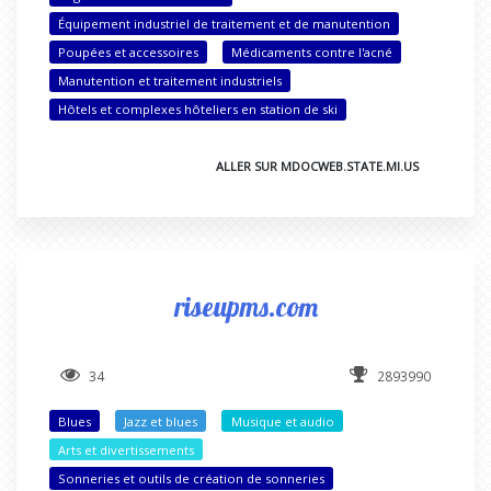
Équipement industriel de traitement et de manutention
Poupées et accessoires
Médicaments contre l'acné
Manutention et traitement industriels
Hôtels et complexes hôteliers en station de ski
ALLER SUR MDOCWEB.STATE.MI.US
riseupms.com
34
2893990
Blues
Jazz et blues
Musique et audio
Arts et divertissements
Sonneries et outils de création de sonneries