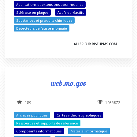
Applications et extensions pour mobiles
Sclérose en plaque
Actifs et réactifs
Substances et produits chimiques
Détecteurs de fausse monnaie
ALLER SUR RISEUPMS.COM
web.mo.gov
189
1035872
Archives publiques
Cartes vidéo et graphiques
Ressources et supports de référence
Composants informatiques
Matériel informatique