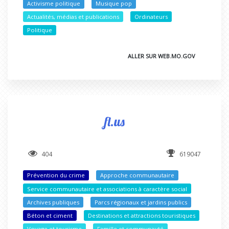
Activisme politique
Musique pop
Actualités, médias et publications
Ordinateurs
Politique
ALLER SUR WEB.MO.GOV
fl.us
404
619047
Prévention du crime
Approche communautaire
Service communautaire et associations à caractère social
Archives publiques
Parcs régionaux et jardins publics
Béton et ciment
Destinations et attractions touristiques
Voyage et tourisme
Famille et communauté