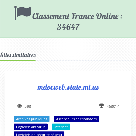
Classement France Online :
34647
Sites similaires
mdocweb.state.mi.us
598
468014
Archives publiques
Ascenseurs et escalators
Logiciels antivirus
Internet
Logiciels de sécurité réseau