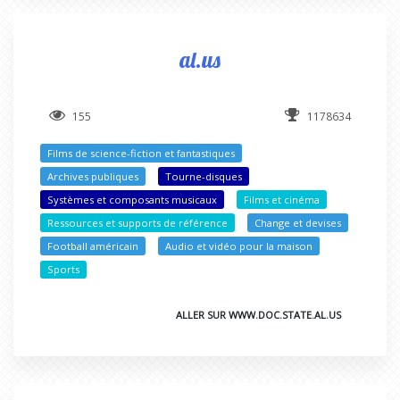
al.us
155
1178634
Films de science-fiction et fantastiques
Archives publiques
Tourne-disques
Systèmes et composants musicaux
Films et cinéma
Ressources et supports de référence
Change et devises
Football américain
Audio et vidéo pour la maison
Sports
ALLER SUR WWW.DOC.STATE.AL.US