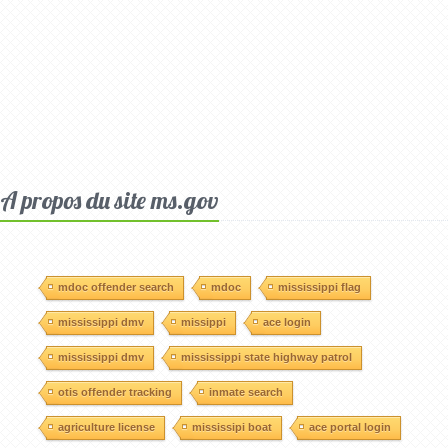
A propos du site ms.gov
mdoc offender search
mdoc
mississippi flag
mississippi dmv
missippi
ace login
mississippi dmv
mississippi state highway patrol
otis offender tracking
inmate search
agriculture license
mississipi boat
ace portal login