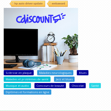
hp auto driver update
webaward
Sclérose en plaque
Maladies neurologiques
Blues
Maladies et problèmes de santé
Jazz et blues
Musique et audio
Concours de beauté
Chocolat
Santé
Diplômes et formations en ligne