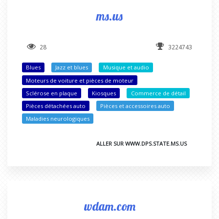
ms.us
28
3224743
Blues
Jazz et blues
Musique et audio
Moteurs de voiture et pièces de moteur
Sclérose en plaque
Kiosques
Commerce de détail
Pièces détachées auto
Pièces et accessoires auto
Maladies neurologiques
ALLER SUR WWW.DPS.STATE.MS.US
wdam.com