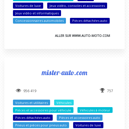
Voitures de luxe
Jeux vidéo, consoles et accessoires
Jeux vidéo et informatiques
Concessionnaires automobiles
Pièces détachées auto
ALLER SUR WWW.AUTO-MOTO.COM
mister-auto.com
956 419
757
Voitures et utilitaires
Véhicules
Pièces et accessoires pour véhicule
Véhicules à moteur
Pièces détachées auto
Pièces et accessoires auto
Pneus et pièces pour pneus auto
Voitures de luxe