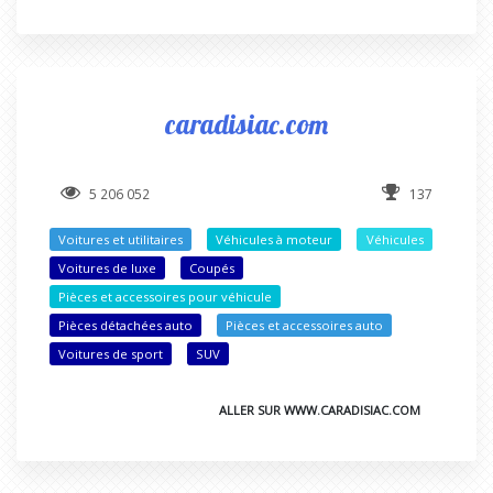
caradisiac.com
5 206 052
137
Voitures et utilitaires
Véhicules à moteur
Véhicules
Voitures de luxe
Coupés
Pièces et accessoires pour véhicule
Pièces détachées auto
Pièces et accessoires auto
Voitures de sport
SUV
ALLER SUR WWW.CARADISIAC.COM