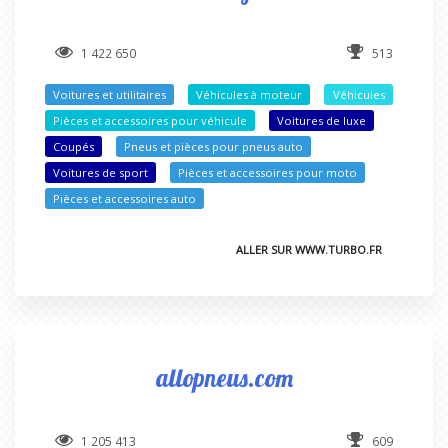
1 422 650
513
Voitures et utilitaires
Véhicules à moteur
Véhicules
Pièces et accessoires pour véhicule
Voitures de luxe
Coupés
Pneus et pièces pour pneus auto
Voitures de sport
Pièces et accessoires pour moto
Pièces et accessoires auto
ALLER SUR WWW.TURBO.FR
allopneus.com
1 205 413
609