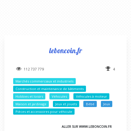
leboncoin.fr
112 737 779
4
Marchés commerciaux et industriels
Construction et maintenance de bâtiments
Hobbies et loisirs
Véhicules
Véhicules à moteur
Maison et jardinage
Jeux et jouets
Bébé
Jeux
Pièces et accessoires pour véhicule
ALLER SUR WWW.LEBONCOIN.FR