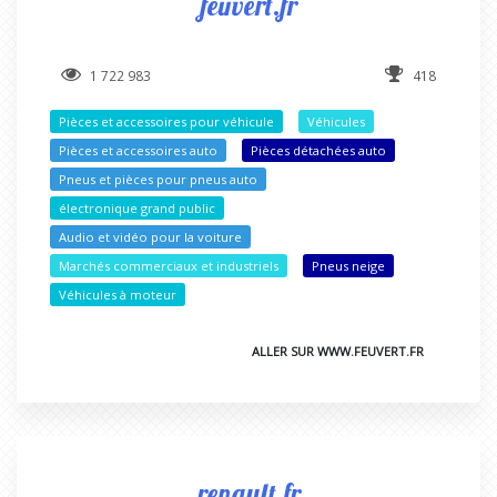
feuvert.fr
1 722 983
418
Pièces et accessoires pour véhicule
Véhicules
Pièces et accessoires auto
Pièces détachées auto
Pneus et pièces pour pneus auto
électronique grand public
Audio et vidéo pour la voiture
Marchés commerciaux et industriels
Pneus neige
Véhicules à moteur
ALLER SUR WWW.FEUVERT.FR
renault.fr