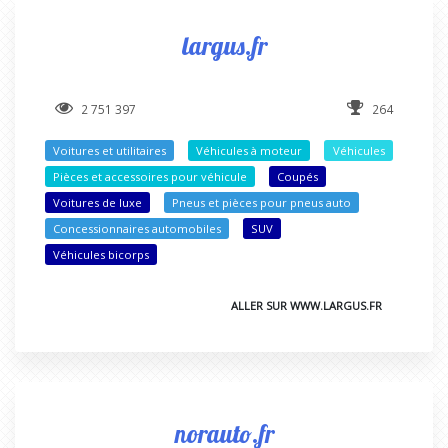
largus.fr
2 751 397
264
Voitures et utilitaires
Véhicules à moteur
Véhicules
Pièces et accessoires pour véhicule
Coupés
Voitures de luxe
Pneus et pièces pour pneus auto
Concessionnaires automobiles
SUV
Véhicules bicorps
ALLER SUR WWW.LARGUS.FR
norauto.fr