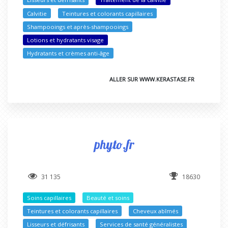
Calvitie
Teintures et colorants capillaires
Shampooings et après-shampooings
Lotions et hydratants visage
Hydratants et crèmes anti-âge
ALLER SUR WWW.KERASTASE.FR
phyto.fr
31 135
18630
Soins capillaires
Beauté et soins
Teintures et colorants capillaires
Cheveux abîmés
Lisseurs et défrisants
Services de santé généralistes