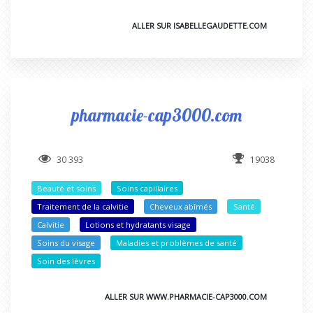
ALLER SUR ISABELLEGAUDETTE.COM
pharmacie-cap3000.com
30 393
19038
Beauté et soins
Soins capillaires
Traitement de la calvitie
Cheveux abîmés
Santé
Calvitie
Lotions et hydratants visage
Soins du visage
Maladies et problèmes de santé
Soin des lèvres
ALLER SUR WWW.PHARMACIE-CAP3000.COM