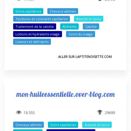
Soins capillaires
Cheveux abîmés
Teintures et colorants capillaires
Beauté et soins
Traitement de la calvitie
Aliments
Calvitie
Lotions et hydratants visage
Soins du visage
Lisseurs et défrisants
ALLER SUR LAPTITENOISETTE.COM
mon-huileessentielle.over-blog.com
18 355
29699
Cheveux abîmés
Soins capillaires
Beauté et soins