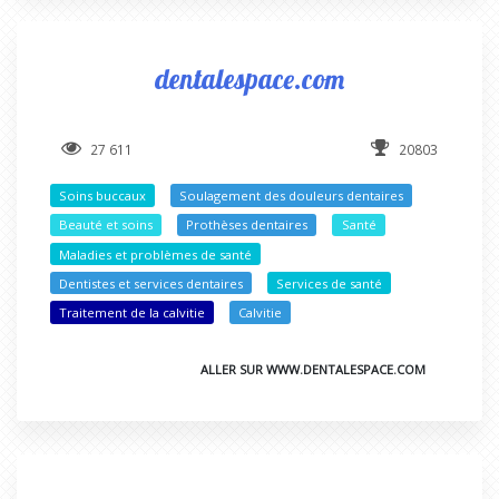
dentalespace.com
27 611
20803
Soins buccaux
Soulagement des douleurs dentaires
Beauté et soins
Prothèses dentaires
Santé
Maladies et problèmes de santé
Dentistes et services dentaires
Services de santé
Traitement de la calvitie
Calvitie
ALLER SUR WWW.DENTALESPACE.COM