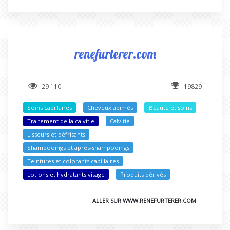
renefurterer.com
29 110
19829
Soins capillaires
Cheveux abîmés
Beauté et soins
Traitement de la calvitie
Calvitie
Lisseurs et défrisants
Shampooings et après-shampooings
Teintures et colorants capillaires
Lotions et hydratants visage
Produits dérivés
ALLER SUR WWW.RENEFURTERER.COM