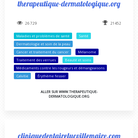
therapeutique-dermatologique.org
26 729
21452
Maladies et problèmes de santé
Santé
Dermatologie et soin de la peau
Cancer et traitement du cancer
Mélanome
Traitement des verrues
Beauté et soins
Médicaments contre les rougeurs et démangeaisons
Calvitie
Érythème fessier
ALLER SUR WWW.THERAPEUTIQUE-
DERMATOLOGIQUE.ORG
cliniquedentairelucvillemaire.com