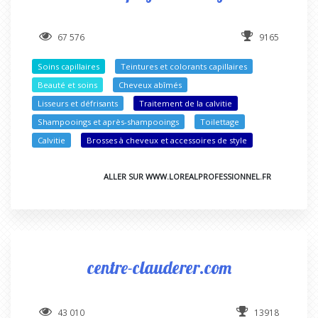
67 576
9165
Soins capillaires
Teintures et colorants capillaires
Beauté et soins
Cheveux abîmés
Lisseurs et défrisants
Traitement de la calvitie
Shampooings et après-shampooings
Toilettage
Calvitie
Brosses à cheveux et accessoires de style
ALLER SUR WWW.LOREALPROFESSIONNEL.FR
centre-clauderer.com
43 010
13918