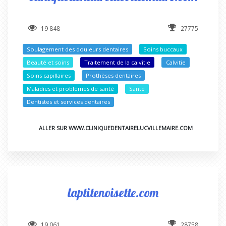
19 848
27775
Soulagement des douleurs dentaires
Soins buccaux
Beauté et soins
Traitement de la calvitie
Calvitie
Soins capillaires
Prothèses dentaires
Maladies et problèmes de santé
Santé
Dentistes et services dentaires
ALLER SUR WWW.CLINIQUEDENTAIRELUCVILLEMAIRE.COM
laptitenoisette.com
19 061
28758