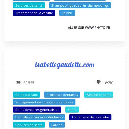
Services de santé
Shampooings et après-shampooings
Traitement de la calvitie
Calvitie
ALLER SUR WWW.PHYTO.FR
isabellegaudette.com
30 535
18950
Soins buccaux
Prothèses dentaires
Beauté et soins
Soulagement des douleurs dentaires
Soins dentaires généralistes
Santé
Dentistes et services dentaires
Traitement de la calvitie
Services de santé
Calvitie