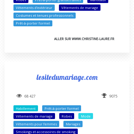
Vêtements d'extérieur
Vêtements de mariage
Costumes et tenues professionnels
Prêt-à-porter formel
ALLER SUR WWW.CHRISTINE-LAURE.FR
lesitedumariage.com
68 427
9075
Habillement
Prêt-à-porter formel
Vêtements de mariage
Robes
Mode
Vêtements pour femmes
Mariages
Smokings et accessoires de smoking