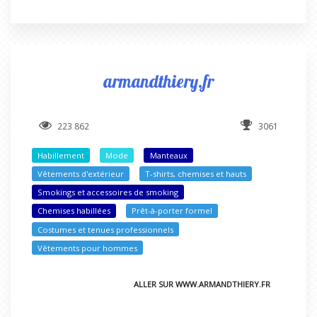
armandthiery.fr
223 862
3061
Habillement
Mode
Manteaux
Vêtements d'extérieur
T-shirts, chemises et hauts
Smokings et accessoires de smoking
Chemises habillées
Prêt-à-porter formel
Costumes et tenues professionnels
Vêtements pour hommes
ALLER SUR WWW.ARMANDTHIERY.FR