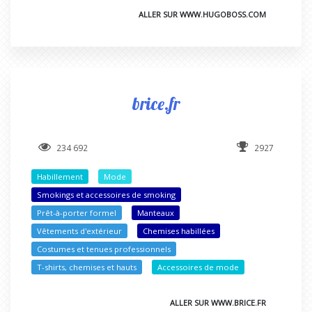
ALLER SUR WWW.HUGOBOSS.COM
brice.fr
234 692
2927
Habillement
Mode
Smokings et accessoires de smoking
Prêt-à-porter formel
Manteaux
Vêtements d'extérieur
Chemises habillées
Costumes et tenues professionnels
T-shirts, chemises et hauts
Accessoires de mode
ALLER SUR WWW.BRICE.FR