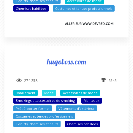
T-shirts, chemises et hauts
Accessoires de mode
Chemises habillées
Costumes et tenues professionnels
ALLER SUR WWW.DEVRED.COM
hugoboss.com
274 258
2545
Habillement
Mode
Accessoires de mode
Smokings et accessoires de smoking
Manteaux
Prêt-à-porter formel
Vêtements d'extérieur
Costumes et tenues professionnels
T-shirts, chemises et hauts
Chemises habillées