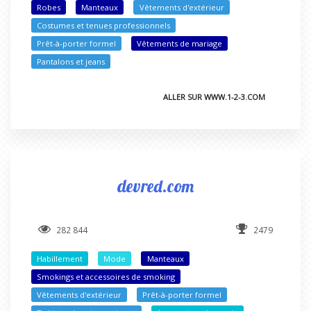
Robes
Manteaux
Vêtements d'extérieur
Costumes et tenues professionnels
Prêt-à-porter formel
Vêtements de mariage
Pantalons et jeans
ALLER SUR WWW.1-2-3.COM
devred.com
282 844
2479
Habillement
Mode
Manteaux
Smokings et accessoires de smoking
Vêtements d'extérieur
Prêt-à-porter formel