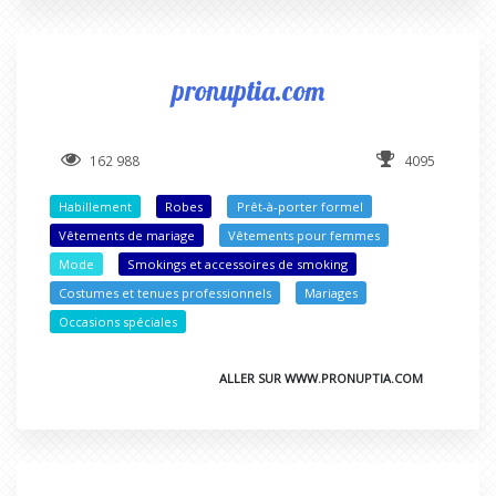
pronuptia.com
162 988
4095
Habillement
Robes
Prêt-à-porter formel
Vêtements de mariage
Vêtements pour femmes
Mode
Smokings et accessoires de smoking
Costumes et tenues professionnels
Mariages
Occasions spéciales
ALLER SUR WWW.PRONUPTIA.COM