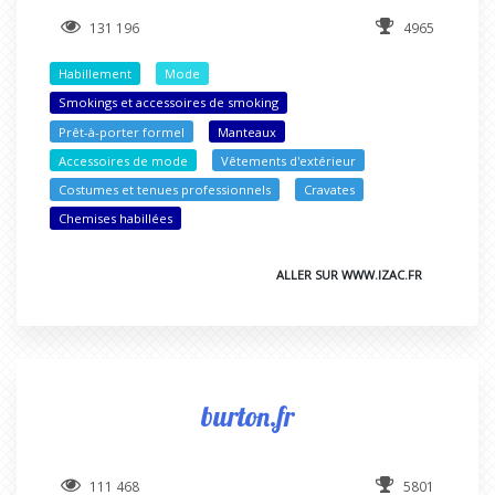
131 196
4965
Habillement
Mode
Smokings et accessoires de smoking
Prêt-à-porter formel
Manteaux
Accessoires de mode
Vêtements d'extérieur
Costumes et tenues professionnels
Cravates
Chemises habillées
ALLER SUR WWW.IZAC.FR
burton.fr
111 468
5801