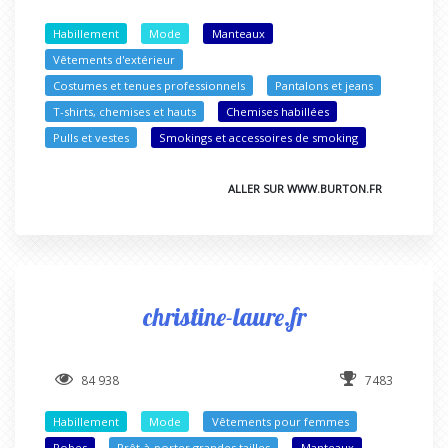
Habillement
Mode
Manteaux
Vêtements d'extérieur
Costumes et tenues professionnels
Pantalons et jeans
T-shirts, chemises et hauts
Chemises habillées
Pulls et vestes
Smokings et accessoires de smoking
ALLER SUR WWW.BURTON.FR
christine-laure.fr
84 938
7483
Habillement
Mode
Vêtements pour femmes
Robes
Prêt-à-porter grandes tailles
Manteaux