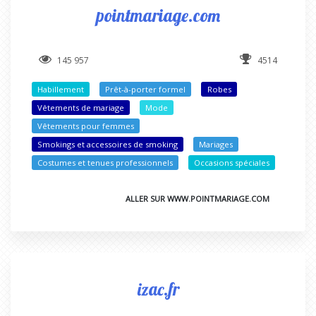
pointmariage.com
145 957
4514
Habillement
Prêt-à-porter formel
Robes
Vêtements de mariage
Mode
Vêtements pour femmes
Smokings et accessoires de smoking
Mariages
Costumes et tenues professionnels
Occasions spéciales
ALLER SUR WWW.POINTMARIAGE.COM
izac.fr