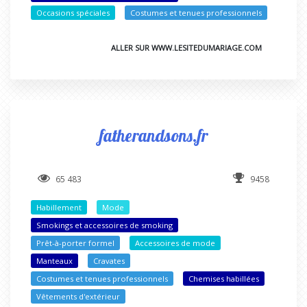
Occasions spéciales
Costumes et tenues professionnels
ALLER SUR WWW.LESITEDUMARIAGE.COM
fatherandsons.fr
65 483
9458
Habillement
Mode
Smokings et accessoires de smoking
Prêt-à-porter formel
Accessoires de mode
Manteaux
Cravates
Costumes et tenues professionnels
Chemises habillées
Vêtements d'extérieur