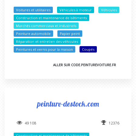
Voitures et utilitaires
Véhicules à moteur
Véhicules
Construction et maintenance de bâtiments
Marchés commerciaux et industriels
Peinture automobile
Papier peint
Réparation et entretien des véhicules
Peintures et vernis pour la maison
Coupés
ALLER SUR CODE.PEINTUREVOITURE.FR
peinture-destock.com
49 108
12376
Construction et maintenance de bâtiments