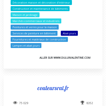
Décoration maison et décoration d'intérieur
Construction et maintenance de bâtiments
Maison et jardinage
Marchés commerciaux et industriels
Peintures et vernis pour la maison
Services de peinture en bâtiment
Abat-jours
Fournitures et matériaux de construction
Lampes et abat-jours
ALLER SUR WWW.DULUXVALENTINE.COM
couleursral.fr
75 029
8352