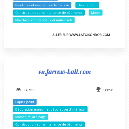
Peintures et vernis pour la maison
Habillement
Construction et maintenance de bâtiments
Mode
Marchés commerciaux et industriels
ALLER SUR WWW.LATOISONDOR.COM
eu.farrow-ball.com
34 761
16896
Papier peint
Décoration maison et décoration d'intérieur
Maison et jardinage
Construction et maintenance de bâtiments