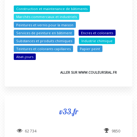
Construction et maintenance de bâtiments
Marchés commerciaux et industriels
Peintures et vernis pour la maison
Services de peinture en bâtiment
Encres et colorants
Substances et produits chimiques
Industrie chimique
Teintures et colorants capillaires
Papier peint
Abat-jours
ALLER SUR WWW.COULEURSRAL.FR
v33.fr
62 734
9850