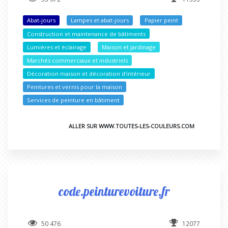
Abat-jours
Lampes et abat-jours
Papier peint
Construction et maintenance de bâtiments
Lumières et éclairage
Maison et jardinage
Marchés commerciaux et industriels
Décoration maison et décoration d'intérieur
Peintures et vernis pour la maison
Services de peinture en bâtiment
ALLER SUR WWW.TOUTES-LES-COULEURS.COM
code.peinturevoiture.fr
50 476
12077