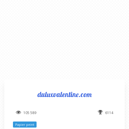
duluxvalentine.com
105 589
6114
Papier peint