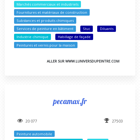
Marchés commerciaux et industriels
Fournitures et matériaux de construction
Substances et produits chimiques
Services de peinture en bâtiment
Stuc
Diluants
Industrie chimique
Habillage de façade
Peintures et vernis pour la maison
ALLER SUR WWW.LUNIVERSDUPEINTRE.COM
pecamax.fr
20 077
27503
Peinture automobile