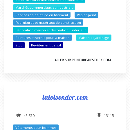
Marchés commerciaux et industriels
Services de peinture en bâtiment
Papier peint
Fournitures et matériaux de construction
Décoration maison et décoration d'intérieur
Peintures et vernis pour la maison
Maison et jardinage
Stuc
Revêtement de sol
ALLER SUR PEINTURE-DESTOCK.COM
latoisondor.com
45 870
13115
Vêtements pour hommes