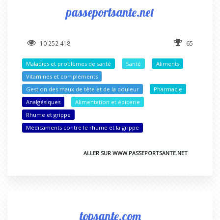
passeportsante.net
10 252 418
65
Maladies et problèmes de santé
Santé
Aliments
Vitamines et compléments
Gestion des maux de tête et de la douleur
Pharmacie
Analgésiques
Alimentation et épicerie
Rhume et grippe
Médicaments contre le rhume et la grippe
ALLER SUR WWW.PASSEPORTSANTE.NET
topsante.com