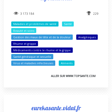
3 173 184
229
Maladies et problèmes de santé
Santé
Beauté et soins
Gestion des maux de tête et de la douleur
Analgésiques
Rhume et grippe
Médicaments contre le rhume et la grippe
Santé génésique et sexuelle
Virus et maladies infectieuses
Aliments
ALLER SUR WWW.TOPSANTE.COM
eurekasante.vidal.fr