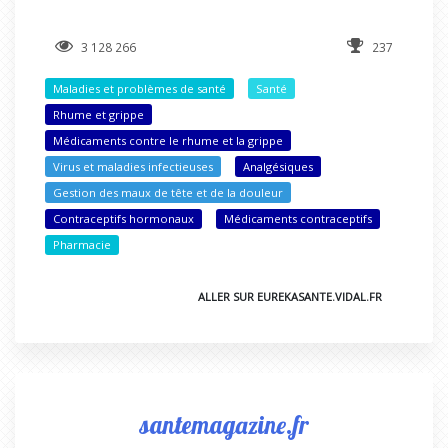
3 128 266
237
Maladies et problèmes de santé
Santé
Rhume et grippe
Médicaments contre le rhume et la grippe
Virus et maladies infectieuses
Analgésiques
Gestion des maux de tête et de la douleur
Contraceptifs hormonaux
Médicaments contraceptifs
Pharmacie
ALLER SUR EUREKASANTE.VIDAL.FR
santemagazine.fr