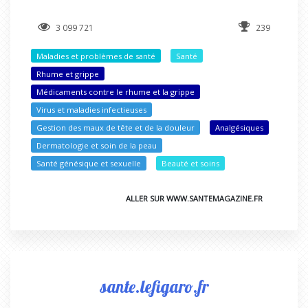
3 099 721
239
Maladies et problèmes de santé
Santé
Rhume et grippe
Médicaments contre le rhume et la grippe
Virus et maladies infectieuses
Gestion des maux de tête et de la douleur
Analgésiques
Dermatologie et soin de la peau
Santé génésique et sexuelle
Beauté et soins
ALLER SUR WWW.SANTEMAGAZINE.FR
sante.lefigaro.fr