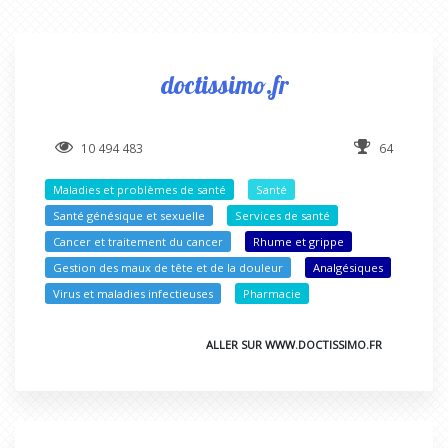
doctissimo.fr
10 494 483
64
Maladies et problèmes de santé
Santé
Santé génésique et sexuelle
Services de santé
Cancer et traitement du cancer
Rhume et grippe
Gestion des maux de tête et de la douleur
Analgésiques
Virus et maladies infectieuses
Pharmacie
ALLER SUR WWW.DOCTISSIMO.FR