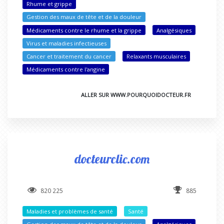
Rhume et grippe
Gestion des maux de tête et de la douleur
Médicaments contre le rhume et la grippe
Analgésiques
Virus et maladies infectieuses
Cancer et traitement du cancer
Relaxants musculaires
Médicaments contre l'angine
ALLER SUR WWW.POURQUOIDOCTEUR.FR
docteurclic.com
820 225
885
Maladies et problèmes de santé
Santé