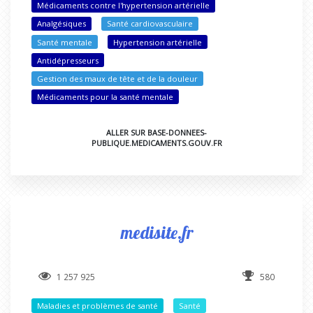
Médicaments contre l'hypertension artérielle
Analgésiques
Santé cardiovasculaire
Santé mentale
Hypertension artérielle
Antidépresseurs
Gestion des maux de tête et de la douleur
Médicaments pour la santé mentale
ALLER SUR BASE-DONNEES-
PUBLIQUE.MEDICAMENTS.GOUV.FR
medisite.fr
1 257 925
580
Maladies et problèmes de santé
Santé