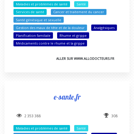
Maladies et problèmes de santé
Santé
Services de santé
Cancer et traitement du cancer
Santé génésique et sexuelle
Gestion des maux de tête et de la douleur
Analgésiques
Planification familiale
Rhume et grippe
Médicaments contre le rhume et la grippe
ALLER SUR WWW.ALLODOCTEURS.FR
e-sante.fr
2 353 388
308
Maladies et problèmes de santé
Santé