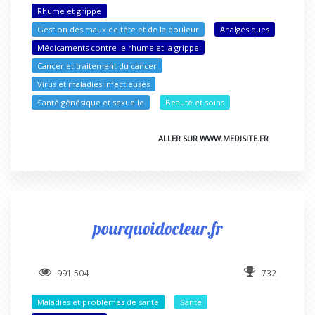
Rhume et grippe
Gestion des maux de tête et de la douleur
Analgésiques
Médicaments contre le rhume et la grippe
Cancer et traitement du cancer
Virus et maladies infectieuses
Santé génésique et sexuelle
Beauté et soins
ALLER SUR WWW.MEDISITE.FR
pourquoidocteur.fr
991 504
732
Maladies et problèmes de santé
Santé