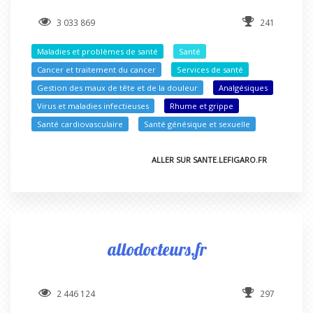
3 033 869
241
Maladies et problèmes de santé
Santé
Cancer et traitement du cancer
Services de santé
Gestion des maux de tête et de la douleur
Analgésiques
Virus et maladies infectieuses
Rhume et grippe
Santé cardiovasculaire
Santé génésique et sexuelle
ALLER SUR SANTE.LEFIGARO.FR
allodocteurs.fr
2 446 124
297