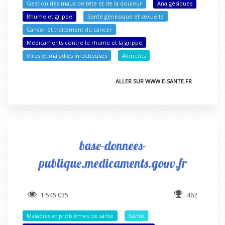
Gestion des maux de tête et de la douleur
Analgésiques
Rhume et grippe
Santé génésique et sexuelle
Cancer et traitement du cancer
Médicaments contre le rhume et la grippe
Virus et maladies infectieuses
Aliments
ALLER SUR WWW.E-SANTE.FR
base-donnees-
publique.medicaments.gouv.fr
1 545 035
462
Maladies et problèmes de santé
Santé