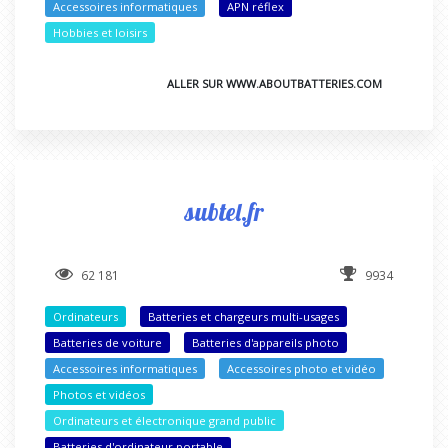
Accessoires informatiques
APN réflex
Hobbies et loisirs
ALLER SUR WWW.ABOUTBATTERIES.COM
subtel.fr
62 181
9934
Ordinateurs
Batteries et chargeurs multi-usages
Batteries de voiture
Batteries d'appareils photo
Accessoires informatiques
Accessoires photo et vidéo
Photos et vidéos
Ordinateurs et électronique grand public
Batteries d'ordinateur portable