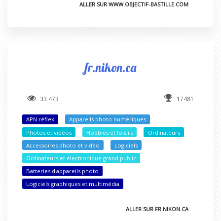
ALLER SUR WWW.OBJECTIF-BASTILLE.COM
fr.nikon.ca
33 473
17481
APN réflex
Appareils photo numériques
Photos et vidéos
Hobbies et loisirs
Ordinateurs
Accessoires photo et vidéo
Logiciels
Ordinateurs et électronique grand public
Batteries d'appareils photo
Logiciels graphiques et multimédia
ALLER SUR FR.NIKON.CA