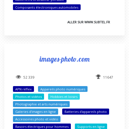
Composants électroniques automobiles
ALLER SUR WWW.SUBTEL.FR
images-photo.com
52 339
11647
APN réflex
Appareils photo numériques
Photos et vidéos
Hobbies et loisirs
Photographie et arts numériques
Galeries d'images en ligne
Batteries d'appareils photo
Accessoires photo et vidéo
Rasoirs électriques pour hommes
Supports en ligne