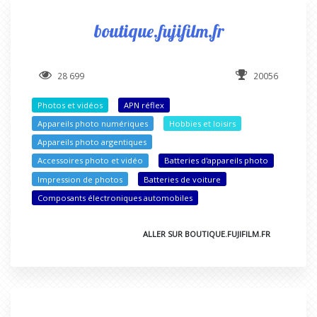
boutique.fujifilm.fr
28 699
20056
Photos et vidéos
APN réflex
Appareils photo numériques
Hobbies et loisirs
Appareils photo argentiques
Accessoires photo et vidéo
Batteries d'appareils photo
Impression de photos
Batteries de voiture
Composants électroniques automobiles
ALLER SUR BOUTIQUE.FUJIFILM.FR