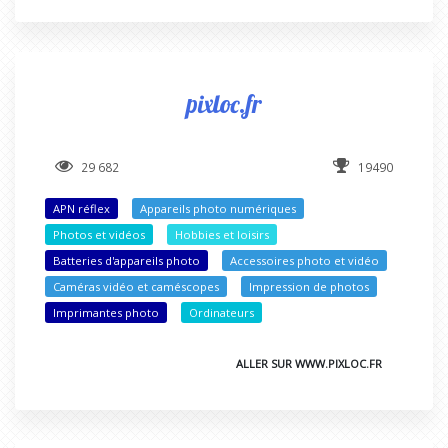
pixloc.fr
29 682
19490
APN réflex
Appareils photo numériques
Photos et vidéos
Hobbies et loisirs
Batteries d'appareils photo
Accessoires photo et vidéo
Caméras vidéo et caméscopes
Impression de photos
Imprimantes photo
Ordinateurs
ALLER SUR WWW.PIXLOC.FR