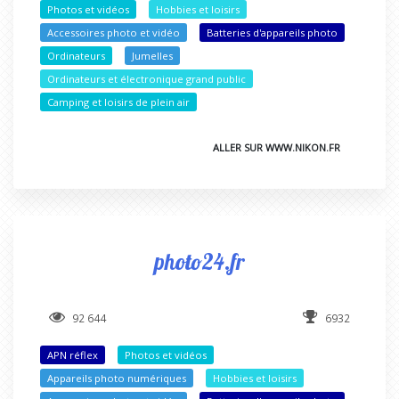
Photos et vidéos
Hobbies et loisirs
Accessoires photo et vidéo
Batteries d'appareils photo
Ordinateurs
Jumelles
Ordinateurs et électronique grand public
Camping et loisirs de plein air
ALLER SUR WWW.NIKON.FR
photo24.fr
92 644
6932
APN réflex
Photos et vidéos
Appareils photo numériques
Hobbies et loisirs