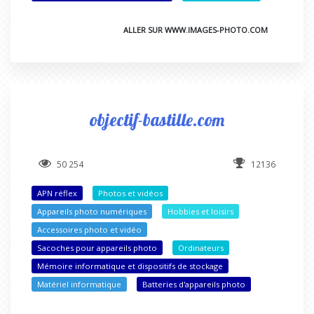
ALLER SUR WWW.IMAGES-PHOTO.COM
objectif-bastille.com
50 254
12136
APN réflex
Photos et vidéos
Appareils photo numériques
Hobbies et loisirs
Accessoires photo et vidéo
Sacoches pour appareils photo
Ordinateurs
Mémoire informatique et dispositifs de stockage
Matériel informatique
Batteries d'appareils photo