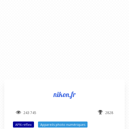
nikon.fr
243 745
2828
APN réflex
Appareils photo numériques