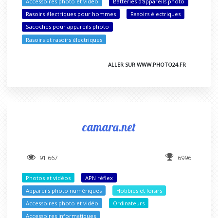
Accessoires photo et vidéo
Batteries d'appareils photo
Rasoirs électriques pour hommes
Rasoirs électriques
Sacoches pour appareils photo
Rasoirs et rasoirs électriques
ALLER SUR WWW.PHOTO24.FR
camara.net
91 667
6996
Photos et vidéos
APN réflex
Appareils photo numériques
Hobbies et loisirs
Accessoires photo et vidéo
Ordinateurs
Accessoires informatiques