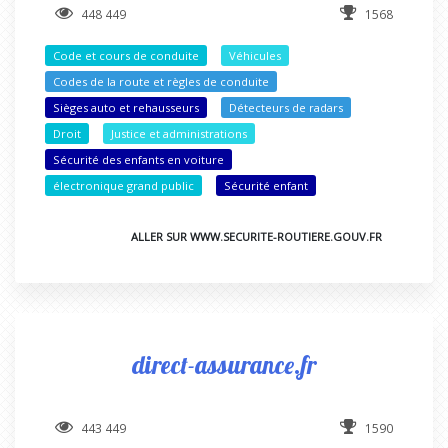
448 449
1568
Code et cours de conduite
Véhicules
Codes de la route et règles de conduite
Sièges auto et rehausseurs
Détecteurs de radars
Droit
Justice et administrations
Sécurité des enfants en voiture
électronique grand public
Sécurité enfant
ALLER SUR WWW.SECURITE-ROUTIERE.GOUV.FR
direct-assurance.fr
443 449
1590