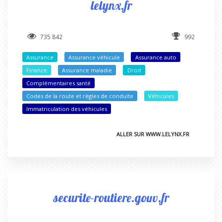
lelynx.fr
735 842
992
Assurance
Assurance véhicule
Assurance auto
Finance
Assurance maladie
Droit
Complémentaires santé
Codes de la route et règles de conduite
Véhicules
Immatriculation des véhicules
ALLER SUR WWW.LELYNX.FR
securite-routiere.gouv.fr