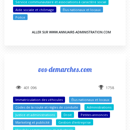
Service communautaire et associations à caractère social
Aide sociale et chômage
Élus nationaux et locaux
Police
ALLER SUR WWW.ANNUAIRE-ADMINISTRATION.COM
vos-demarches.com
401 096
1758
Immatriculation des véhicules
Élus nationaux et locaux
Codes de la route et règles de conduite
Administrations
Justice et administrations
Droit
Petites annonces
Marketing et publicité
Gestion d'entreprise
Marchés commerciaux et industriels