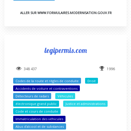
ALLER SUR WWW.FORMULAIRES.MODERNISATION.GOUV.FR
legipermis.com
348 437
1996
Codes de la route et règles de conduite
Droit
Accidents de voiture et contraventions
Détecteurs de radars
Véhicules
électronique grand public
Justice et administrations
Code et cours de conduite
Immatriculation des véhicules
Abus d'alcool et de substances