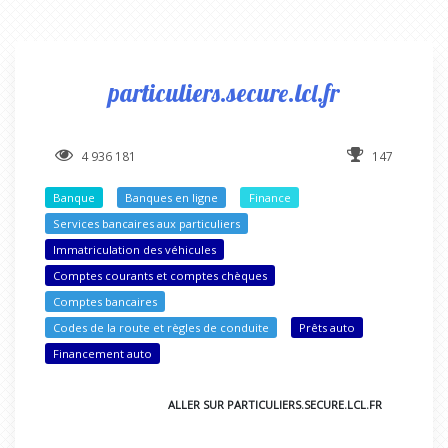
particuliers.secure.lcl.fr
4 936 181
147
Banque
Banques en ligne
Finance
Services bancaires aux particuliers
Immatriculation des véhicules
Comptes courants et comptes chèques
Comptes bancaires
Codes de la route et règles de conduite
Prêts auto
Financement auto
ALLER SUR PARTICULIERS.SECURE.LCL.FR