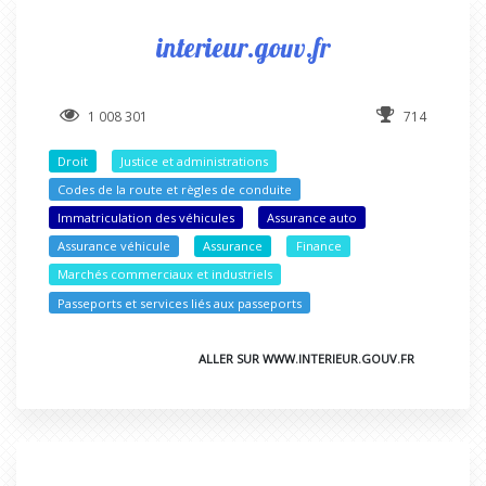
interieur.gouv.fr
1 008 301
714
Droit
Justice et administrations
Codes de la route et règles de conduite
Immatriculation des véhicules
Assurance auto
Assurance véhicule
Assurance
Finance
Marchés commerciaux et industriels
Passeports et services liés aux passeports
ALLER SUR WWW.INTERIEUR.GOUV.FR