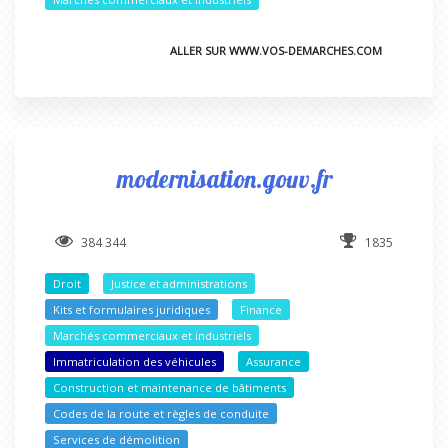
ALLER SUR WWW.VOS-DEMARCHES.COM
modernisation.gouv.fr
384 344
1835
Droit
Justice et administrations
Kits et formulaires juridiques
Finance
Marchés commerciaux et industriels
Immatriculation des véhicules
Assurance
Construction et maintenance de bâtiments
Codes de la route et règles de conduite
Services de démolition