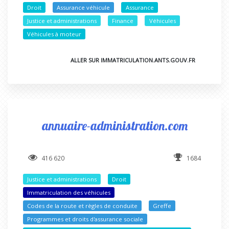
Droit
Assurance véhicule
Assurance
Justice et administrations
Finance
Véhicules
Véhicules à moteur
ALLER SUR IMMATRICULATION.ANTS.GOUV.FR
annuaire-administration.com
416 620
1684
Justice et administrations
Droit
Immatriculation des véhicules
Codes de la route et règles de conduite
Greffe
Programmes et droits d'assurance sociale