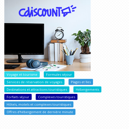
Voyage et tourisme
Formules séjour
Services de réservation de voyages
Plages et îles
Destinations et attractions touristiques
Hébergements
Forfaits séjour
Complexes touristiques
Hôtels, motels et complexes touristiques
Offres d'hébergement de dernière minute