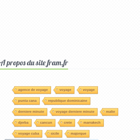
A propos du site fram.fr
agence de voyage
voyage
voyage
punta cana
republique dominicaine
derniere minute
voyage derniere minute
malte
djerba
cancun
crete
marrakech
voyage cuba
sicile
majorque