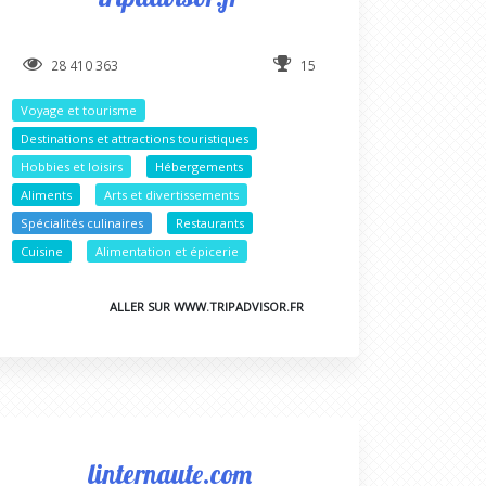
28 410 363
15
Voyage et tourisme
Destinations et attractions touristiques
Hobbies et loisirs
Hébergements
Aliments
Arts et divertissements
Spécialités culinaires
Restaurants
Cuisine
Alimentation et épicerie
ALLER SUR WWW.TRIPADVISOR.FR
linternaute.com