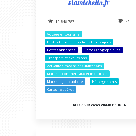
viamichelin.fr
13 848 787
43
Voyage et tourisme
Destinations et attractions touristiques
Petites annonces
Cartes géographiques
Transport et excursions
Actualités, médias et publications
Marchés commerciaux et industriels
Marketing et publicité
Hébergements
Cartes routières
ALLER SUR WWW.VIAMICHELIN.FR