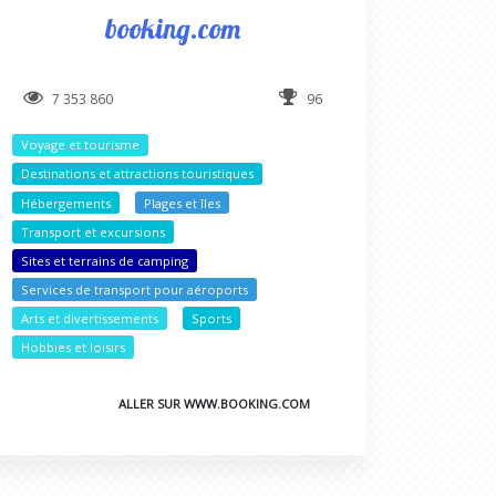
booking.com
7 353 860
96
Voyage et tourisme
Destinations et attractions touristiques
Hébergements
Plages et îles
Transport et excursions
Sites et terrains de camping
Services de transport pour aéroports
Arts et divertissements
Sports
Hobbies et loisirs
ALLER SUR WWW.BOOKING.COM