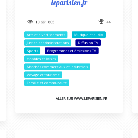
leparisien.fr
13 691 805
44
Arts et divertissements
Musique et audio
Justice et administrations
Diffusion TV
Sports
Programmes et émissions TV
Hobbies et loisirs
Marchés commerciaux et industriels
Voyage et tourisme
Famille et communauté
ALLER SUR WWW.LEPARISIEN.FR