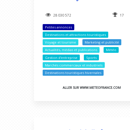
28 030 572
17
Petites annonces
Destinations et attractions touristiques
Voyage et tourisme
Marketing et publicité
Actualités, médias et publications
Météo
Gestion d'entreprise
Sports
Marchés commerciaux et industriels
Destinations touristiques hivernales
ALLER SUR WWW.METEOFRANCE.COM