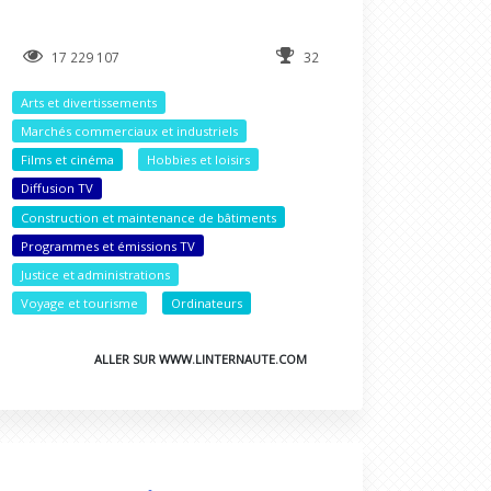
17 229 107
32
Arts et divertissements
Marchés commerciaux et industriels
Films et cinéma
Hobbies et loisirs
Diffusion TV
Construction et maintenance de bâtiments
Programmes et émissions TV
Justice et administrations
Voyage et tourisme
Ordinateurs
ALLER SUR WWW.LINTERNAUTE.COM