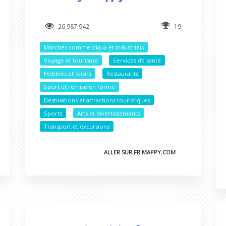
26 987 942
19
Marchés commerciaux et industriels
Voyage et tourisme
Services de santé
Hobbies et loisirs
Restaurants
Sport et remise en forme
Destinations et attractions touristiques
Sports
Arts et divertissements
Transport et excursions
ALLER SUR FR.MAPPY.COM