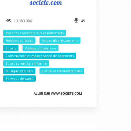
societe.com
13 383 080
45
Marchés commerciaux et industriels
Hobbies et loisirs
Arts et divertissements
Sports
Voyage et tourisme
Construction et maintenance de bâtiments
Sport et remise en forme
Musique et audio
Justice et administrations
Services de santé
ALLER SUR WWW.SOCIETE.COM