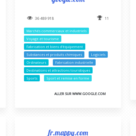
36 489 918
11
Marchés commerciaux et industriels
Voyage et tourisme
Fabrication et biens d'équipement
Substances et produits chimiques
Logiciels
Ordinateurs
Fabrication industrielle
Destinations et attractions touristiques
Sports
Sport et remise en forme
ALLER SUR WWW.GOOGLE.COM
fr.mappy.com