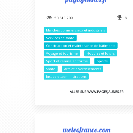
50 813 209
8
Marchés commerciaux et industriels
Services de santé
Construction et maintenance de bâtiments
Voyage et tourisme
Hobbies et loisirs
Sport et remise en forme
Sports
Santé
Arts et divertissements
Justice et administrations
ALLER SUR WWW.PAGESJAUNES.FR
meteofrance.com