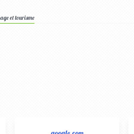
yage et tourisme
google.com