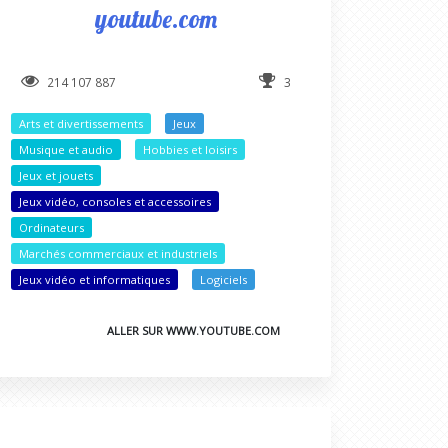
youtube.com
214 107 887
3
Arts et divertissements
Jeux
Musique et audio
Hobbies et loisirs
Jeux et jouets
Jeux vidéo, consoles et accessoires
Ordinateurs
Marchés commerciaux et industriels
Jeux vidéo et informatiques
Logiciels
ALLER SUR WWW.YOUTUBE.COM