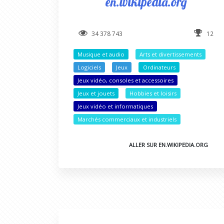
en.wikipedia.org
34 378 743
12
Musique et audio
Arts et divertissements
Logiciels
Jeux
Ordinateurs
Jeux vidéo, consoles et accessoires
Jeux et jouets
Hobbies et loisirs
Jeux vidéo et informatiques
Marchés commerciaux et industriels
ALLER SUR EN.WIKIPEDIA.ORG