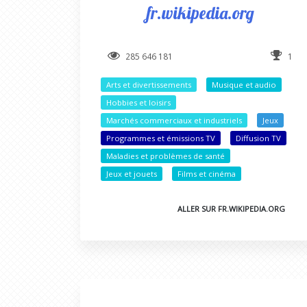
fr.wikipedia.org
285 646 181
1
Arts et divertissements
Musique et audio
Hobbies et loisirs
Marchés commerciaux et industriels
Jeux
Programmes et émissions TV
Diffusion TV
Maladies et problèmes de santé
Jeux et jouets
Films et cinéma
ALLER SUR FR.WIKIPEDIA.ORG