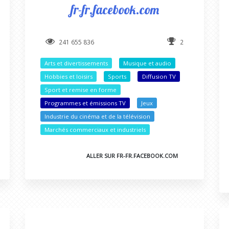
fr-fr.facebook.com
241 655 836
2
Arts et divertissements
Musique et audio
Hobbies et loisirs
Sports
Diffusion TV
Sport et remise en forme
Programmes et émissions TV
Jeux
Industrie du cinéma et de la télévision
Marchés commerciaux et industriels
ALLER SUR FR-FR.FACEBOOK.COM