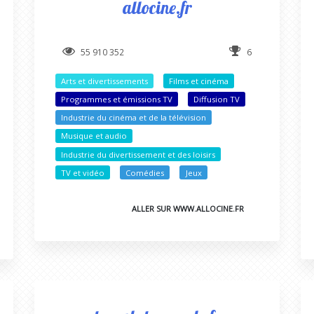
allocine.fr
55 910 352
6
Arts et divertissements
Films et cinéma
Programmes et émissions TV
Diffusion TV
Industrie du cinéma et de la télévision
Musique et audio
Industrie du divertissement et des loisirs
TV et vidéo
Comédies
Jeux
ALLER SUR WWW.ALLOCINE.FR