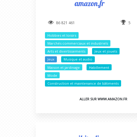
amazon.fr
86 821 461
5
Hobbies et loisirs
Marchés commerciaux et industriels
Arts et divertissements
Jeux et jouets
Jeux
Musique et audio
Maison et jardinage
Habillement
Mode
Construction et maintenance de bâtiments
ALLER SUR WWW.AMAZON.FR