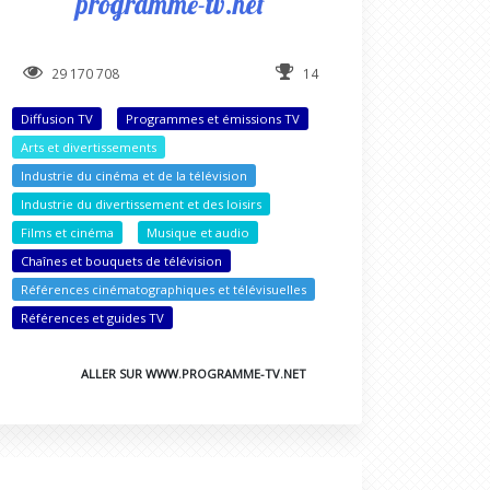
programme-tv.net
29 170 708
14
Diffusion TV
Programmes et émissions TV
Arts et divertissements
Industrie du cinéma et de la télévision
Industrie du divertissement et des loisirs
Films et cinéma
Musique et audio
Chaînes et bouquets de télévision
Références cinématographiques et télévisuelles
Références et guides TV
ALLER SUR WWW.PROGRAMME-TV.NET