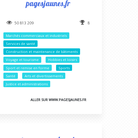
pagesjaunes.fr
50 813 209
8
Marchés commerciaux et industriels
Services de santé
Construction et maintenance de bâtiments
Voyage et tourisme
Hobbies et loisirs
Sport et remise en forme
Sports
Santé
Arts et divertissements
Justice et administrations
ALLER SUR WWW.PAGESJAUNES.FR