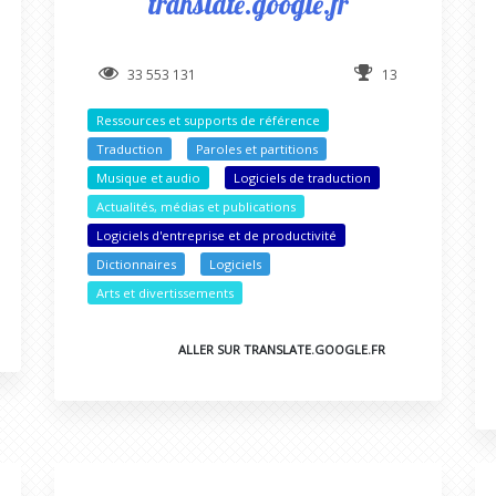
translate.google.fr
33 553 131
13
Ressources et supports de référence
Traduction
Paroles et partitions
Musique et audio
Logiciels de traduction
Actualités, médias et publications
Logiciels d'entreprise et de productivité
Dictionnaires
Logiciels
Arts et divertissements
ALLER SUR TRANSLATE.GOOGLE.FR