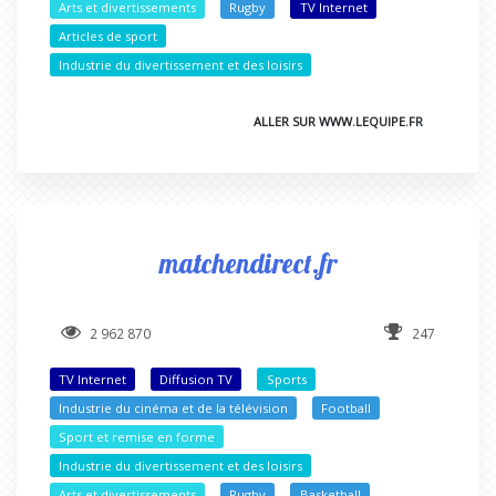
Arts et divertissements
Rugby
TV Internet
Articles de sport
Industrie du divertissement et des loisirs
ALLER SUR WWW.LEQUIPE.FR
matchendirect.fr
2 962 870
247
TV Internet
Diffusion TV
Sports
Industrie du cinéma et de la télévision
Football
Sport et remise en forme
Industrie du divertissement et des loisirs
Arts et divertissements
Rugby
Basketball