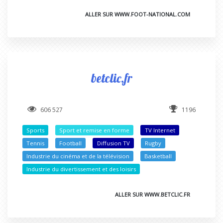
ALLER SUR WWW.FOOT-NATIONAL.COM
betclic.fr
606 527
1196
Sports
Sport et remise en forme
TV Internet
Tennis
Football
Diffusion TV
Rugby
Industrie du cinéma et de la télévision
Basketball
Industrie du divertissement et des loisirs
ALLER SUR WWW.BETCLIC.FR