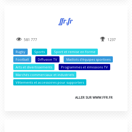
ffr.fr
581 777
1237
Rugby
Sports
Sport et remise en forme
Football
Diffusion TV
Maillots d'équipes sportives
Arts et divertissements
Programmes et émissions TV
Marchés commerciaux et industriels
Vêtements et accessoires pour supporters
ALLER SUR WWW.FFR.FR