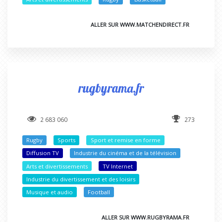
ALLER SUR WWW.MATCHENDIRECT.FR
rugbyrama.fr
2 683 060
273
Rugby
Sports
Sport et remise en forme
Diffusion TV
Industrie du cinéma et de la télévision
Arts et divertissements
TV Internet
Industrie du divertissement et des loisirs
Musique et audio
Football
ALLER SUR WWW.RUGBYRAMA.FR