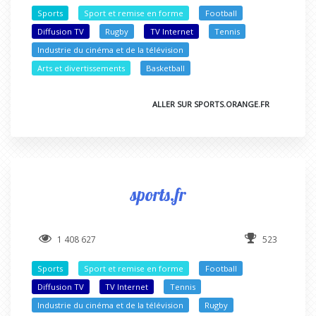
Sports
Sport et remise en forme
Football
Diffusion TV
Rugby
TV Internet
Tennis
Industrie du cinéma et de la télévision
Arts et divertissements
Basketball
ALLER SUR SPORTS.ORANGE.FR
sports.fr
1 408 627
523
Sports
Sport et remise en forme
Football
Diffusion TV
TV Internet
Tennis
Industrie du cinéma et de la télévision
Rugby