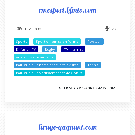
rmcsport.bfmtv.com
1 642 030
436
Sports
Sport et remise en forme
Football
Diffusion TV
Rugby
TV Internet
Arts et divertissements
Industrie du cinéma et de la télévision
Tennis
Industrie du divertissement et des loisirs
ALLER SUR RMCSPORT.BFMTV.COM
tirage-gagnant.com