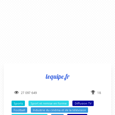
lequipe.fr
27 097 649
18
Sports
Sport et remise en forme
Diffusion TV
Football
Industrie du cinéma et de la télévision