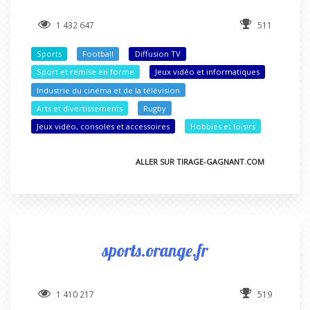
1 432 647
511
Sports
Football
Diffusion TV
Sport et remise en forme
Jeux vidéo et informatiques
Industrie du cinéma et de la télévision
Arts et divertissements
Rugby
Jeux vidéo, consoles et accessoires
Hobbies et loisirs
ALLER SUR TIRAGE-GAGNANT.COM
sports.orange.fr
1 410 217
519