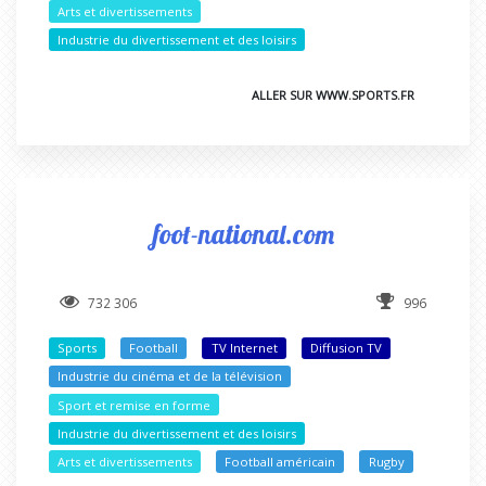
Arts et divertissements
Industrie du divertissement et des loisirs
ALLER SUR WWW.SPORTS.FR
foot-national.com
732 306
996
Sports
Football
TV Internet
Diffusion TV
Industrie du cinéma et de la télévision
Sport et remise en forme
Industrie du divertissement et des loisirs
Arts et divertissements
Football américain
Rugby