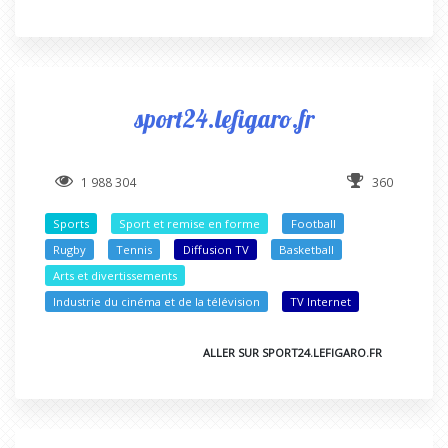
sport24.lefigaro.fr
1 988 304
360
Sports
Sport et remise en forme
Football
Rugby
Tennis
Diffusion TV
Basketball
Arts et divertissements
Industrie du cinéma et de la télévision
TV Internet
ALLER SUR SPORT24.LEFIGARO.FR