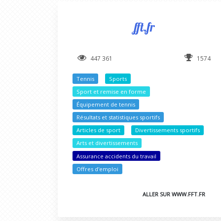
fft.fr
447 361
1574
Tennis
Sports
Sport et remise en forme
Équipement de tennis
Résultats et statistiques sportifs
Articles de sport
Divertissements sportifs
Arts et divertissements
Assurance accidents du travail
Offres d'emploi
ALLER SUR WWW.FFT.FR