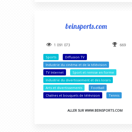
beinsports.com
1 091 073
669
Sports
Diffusion TV
Industrie du cinéma et de la télévision
TV Internet
Sport et remise en forme
Industrie du divertissement et des loisirs
Arts et divertissements
Football
Chaînes et bouquets de télévision
Tennis
ALLER SUR WWW.BEINSPORTS.COM