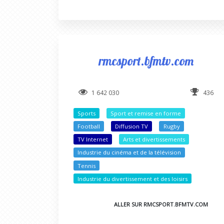
rmcsport.bfmtv.com
1 642 030
436
Sports
Sport et remise en forme
Football
Diffusion TV
Rugby
TV Internet
Arts et divertissements
Industrie du cinéma et de la télévision
Tennis
Industrie du divertissement et des loisirs
ALLER SUR RMCSPORT.BFMTV.COM