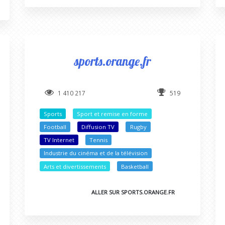
sports.orange.fr
1 410 217
519
Sports
Sport et remise en forme
Football
Diffusion TV
Rugby
TV Internet
Tennis
Industrie du cinéma et de la télévision
Arts et divertissements
Basketball
ALLER SUR SPORTS.ORANGE.FR