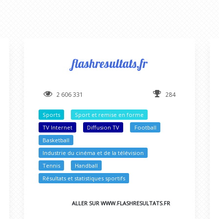
flashresultats.fr
2 606 331
284
Sports
Sport et remise en forme
TV Internet
Diffusion TV
Football
Basketball
Industrie du cinéma et de la télévision
Tennis
Handball
Résultats et statistiques sportifs
ALLER SUR WWW.FLASHRESULTATS.FR