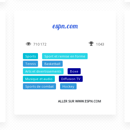
espn.com
710 172
1043
Sports
Sport et remise en forme
Tennis
Basketball
Arts et divertissements
Boxe
Musique et audio
Diffusion TV
Sports de combat
Hockey
ALLER SUR WWW.ESPN.COM