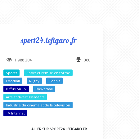
sport24.lefigaro.fr
1 988 304
360
Sports
Sport et remise en forme
Football
Rugby
Tennis
Diffusion TV
Basketball
Arts et divertissements
Industrie du cinéma et de la télévision
TV Internet
ALLER SUR SPORT24.LEFIGARO.FR