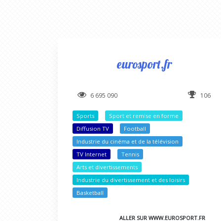
eurosport.fr
6 695 090
106
Sports
Sport et remise en forme
Diffusion TV
Football
Industrie du cinéma et de la télévision
TV Internet
Tennis
Arts et divertissements
Industrie du divertissement et des loisirs
Basketball
ALLER SUR WWW.EUROSPORT.FR