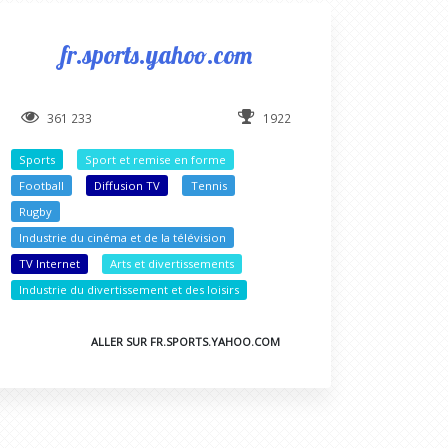
fr.sports.yahoo.com
361 233
1922
Sports
Sport et remise en forme
Football
Diffusion TV
Tennis
Rugby
Industrie du cinéma et de la télévision
TV Internet
Arts et divertissements
Industrie du divertissement et des loisirs
ALLER SUR FR.SPORTS.YAHOO.COM