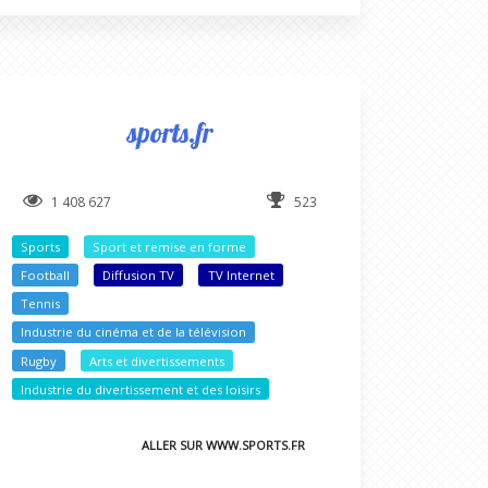
sports.fr
1 408 627
523
Sports
Sport et remise en forme
Football
Diffusion TV
TV Internet
Tennis
Industrie du cinéma et de la télévision
Rugby
Arts et divertissements
Industrie du divertissement et des loisirs
ALLER SUR WWW.SPORTS.FR