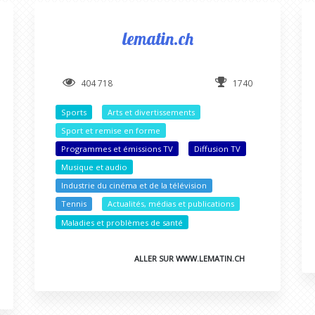
lematin.ch
404 718
1740
Sports
Arts et divertissements
Sport et remise en forme
Programmes et émissions TV
Diffusion TV
Musique et audio
Industrie du cinéma et de la télévision
Tennis
Actualités, médias et publications
Maladies et problèmes de santé
ALLER SUR WWW.LEMATIN.CH