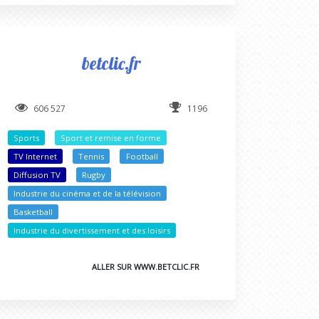
betclic.fr
606 527
1196
Sports
Sport et remise en forme
TV Internet
Tennis
Football
Diffusion TV
Rugby
Industrie du cinéma et de la télévision
Basketball
Industrie du divertissement et des loisirs
ALLER SUR WWW.BETCLIC.FR