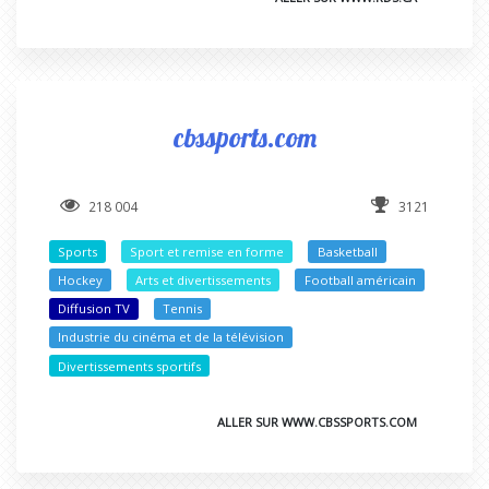
cbssports.com
218 004
3121
Sports
Sport et remise en forme
Basketball
Hockey
Arts et divertissements
Football américain
Diffusion TV
Tennis
Industrie du cinéma et de la télévision
Divertissements sportifs
ALLER SUR WWW.CBSSPORTS.COM