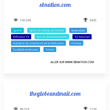
sbnation.com
100 038
6435
Sports
Sport et remise en forme
Basketball
Diffusion TV
Arts et divertissements
TV Internet
Industrie du cinéma et de la télévision
Hockey
Football américain
Tennis
ALLER SUR WWW.SBNATION.COM
theglobeandmail.com
88 518
7236