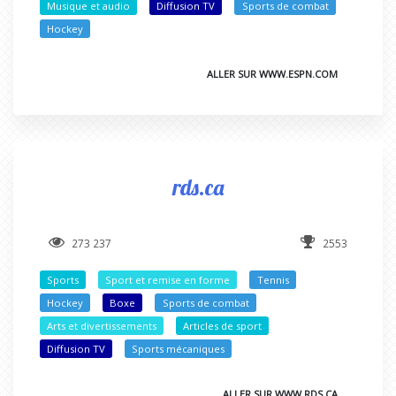
Musique et audio
Diffusion TV
Sports de combat
Hockey
ALLER SUR WWW.ESPN.COM
rds.ca
273 237
2553
Sports
Sport et remise en forme
Tennis
Hockey
Boxe
Sports de combat
Arts et divertissements
Articles de sport
Diffusion TV
Sports mécaniques
ALLER SUR WWW.RDS.CA