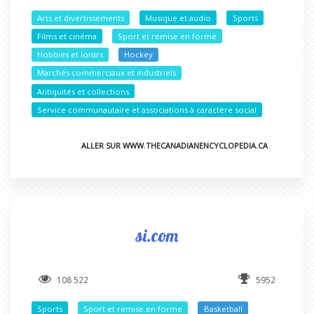
Arts et divertissements
Musique et audio
Sports
Films et cinéma
Sport et remise en forme
Hobbies et loisirs
Hockey
Marchés commerciaux et industriels
Antiquités et collections
Service communautaire et associations à caractère social
ALLER SUR WWW.THECANADIANENCYCLOPEDIA.CA
si.com
108 522
5952
Sports
Sport et remise en forme
Basketball