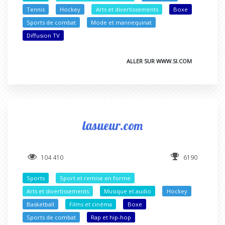
Tennis
Hockey
Arts et divertissements
Boxe
Sports de combat
Mode et mannequinat
Diffusion TV
ALLER SUR WWW.SI.COM
lasueur.com
104 410
6190
Sports
Sport et remise en forme
Arts et divertissements
Musique et audio
Hockey
Basketball
Films et cinéma
Boxe
Sports de combat
Rap et hip-hop