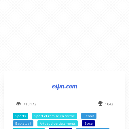
espn.com
710 172
1043
Sports
Sport et remise en forme
Tennis
Basketball
Arts et divertissements
Boxe