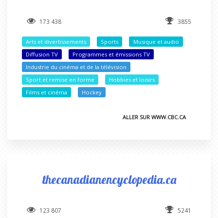
173 438
3855
Arts et divertissements
Sports
Musique et audio
Diffusion TV
Programmes et émissions TV
Industrie du cinéma et de la télévision
Sport et remise en forme
Hobbies et loisirs
Films et cinéma
Hockey
ALLER SUR WWW.CBC.CA
thecanadianencyclopedia.ca
123 807
5241