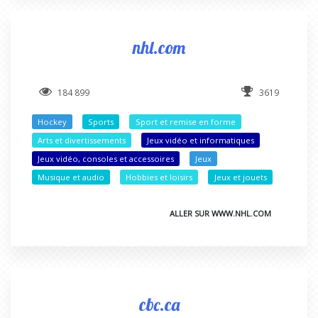
nhl.com
184 899
3619
Hockey
Sports
Sport et remise en forme
Arts et divertissements
Jeux vidéo et informatiques
Jeux vidéo, consoles et accessoires
Jeux
Musique et audio
Hobbies et loisirs
Jeux et jouets
ALLER SUR WWW.NHL.COM
cbc.ca