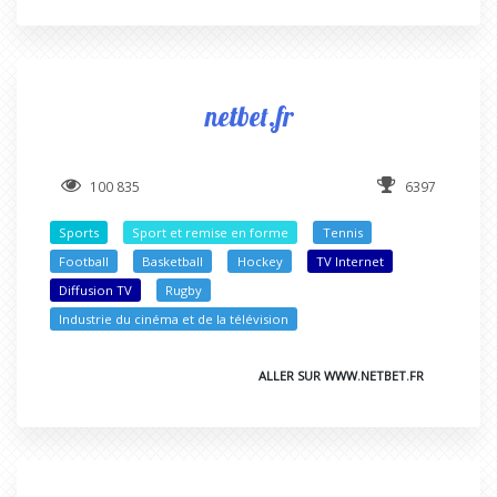
netbet.fr
100 835
6397
Sports
Sport et remise en forme
Tennis
Football
Basketball
Hockey
TV Internet
Diffusion TV
Rugby
Industrie du cinéma et de la télévision
ALLER SUR WWW.NETBET.FR