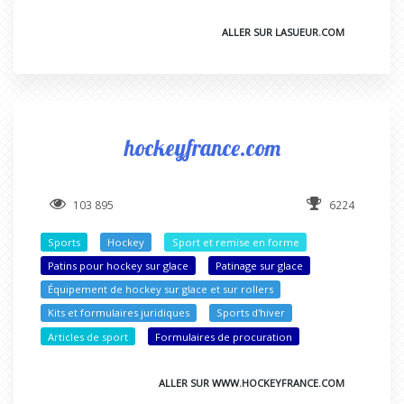
ALLER SUR LASUEUR.COM
hockeyfrance.com
103 895
6224
Sports
Hockey
Sport et remise en forme
Patins pour hockey sur glace
Patinage sur glace
Équipement de hockey sur glace et sur rollers
Kits et formulaires juridiques
Sports d'hiver
Articles de sport
Formulaires de procuration
ALLER SUR WWW.HOCKEYFRANCE.COM