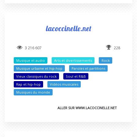
lacoccinelle.net
3 216 607
228
Musique et audio
Arts et divertissements
Rock
Musique urbaine et hip-hop
Paroles et partitions
Vieux classiques du rock
Soul et R&B
Rap et hip-hop
Vidéos musicales
Musiques du monde
ALLER SUR WWW.LACOCCINELLE.NET