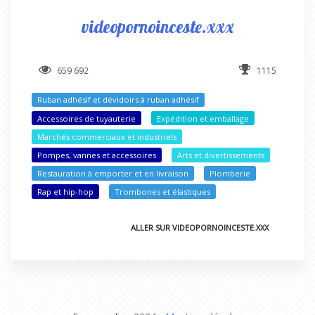
videopornoinceste.xxx
659 692
1115
Ruban adhésif et dévidoirs à ruban adhésif
Accessoires de tuyauterie
Expédition et emballage
Marchés commerciaux et industriels
Pompes, vannes et accessoires
Arts et divertissements
Restauration à emporter et en livraison
Plomberie
Rap et hip-hop
Trombones et élastiques
ALLER SUR VIDEOPORNOINCESTE.XXX