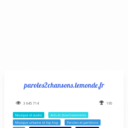
paroles2chansons.lemonde.fr
3 645 714
195
Musique et audio
Arts et divertissements
Musique urbaine et hip-hop
Paroles et partitions