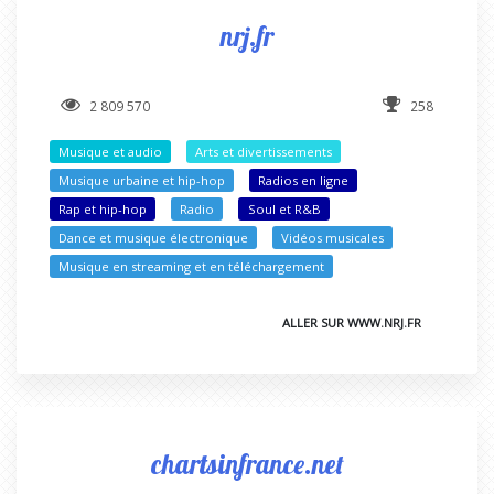
nrj.fr
2 809 570
258
Musique et audio
Arts et divertissements
Musique urbaine et hip-hop
Radios en ligne
Rap et hip-hop
Radio
Soul et R&B
Dance et musique électronique
Vidéos musicales
Musique en streaming et en téléchargement
ALLER SUR WWW.NRJ.FR
chartsinfrance.net