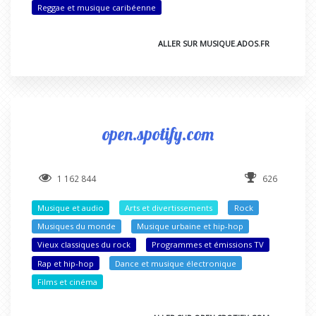
Reggae et musique caribéenne
ALLER SUR MUSIQUE.ADOS.FR
open.spotify.com
1 162 844
626
Musique et audio
Arts et divertissements
Rock
Musiques du monde
Musique urbaine et hip-hop
Vieux classiques du rock
Programmes et émissions TV
Rap et hip-hop
Dance et musique électronique
Films et cinéma