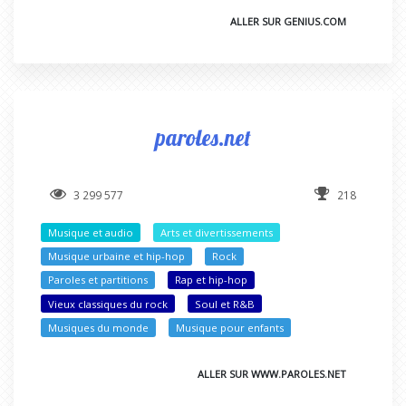
ALLER SUR GENIUS.COM
paroles.net
3 299 577
218
Musique et audio
Arts et divertissements
Musique urbaine et hip-hop
Rock
Paroles et partitions
Rap et hip-hop
Vieux classiques du rock
Soul et R&B
Musiques du monde
Musique pour enfants
ALLER SUR WWW.PAROLES.NET