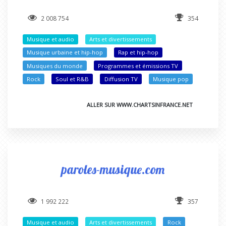
2 008 754
354
Musique et audio
Arts et divertissements
Musique urbaine et hip-hop
Rap et hip-hop
Musiques du monde
Programmes et émissions TV
Rock
Soul et R&B
Diffusion TV
Musique pop
ALLER SUR WWW.CHARTSINFRANCE.NET
paroles-musique.com
1 992 222
357
Musique et audio
Arts et divertissements
Rock