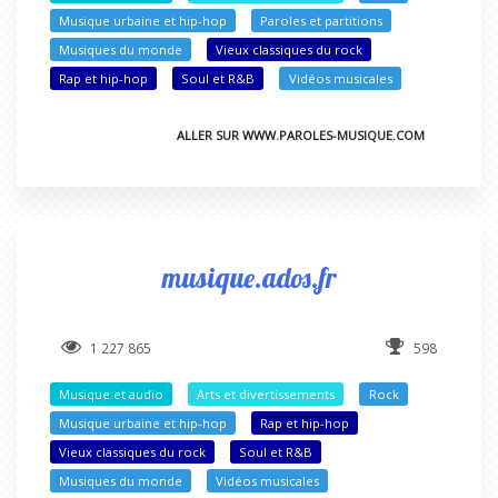
Musique urbaine et hip-hop
Paroles et partitions
Musiques du monde
Vieux classiques du rock
Rap et hip-hop
Soul et R&B
Vidéos musicales
ALLER SUR WWW.PAROLES-MUSIQUE.COM
musique.ados.fr
1 227 865
598
Musique et audio
Arts et divertissements
Rock
Musique urbaine et hip-hop
Rap et hip-hop
Vieux classiques du rock
Soul et R&B
Musiques du monde
Vidéos musicales