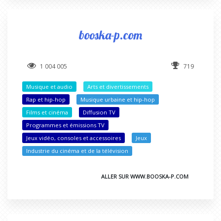
booska-p.com
1 004 005
719
Musique et audio
Arts et divertissements
Rap et hip-hop
Musique urbaine et hip-hop
Films et cinéma
Diffusion TV
Programmes et émissions TV
Jeux vidéo, consoles et accessoires
Jeux
Industrie du cinéma et de la télévision
ALLER SUR WWW.BOOSKA-P.COM