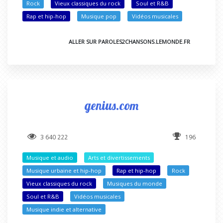
Rock
Vieux classiques du rock
Soul et R&B
Rap et hip-hop
Musique pop
Vidéos musicales
ALLER SUR PAROLES2CHANSONS.LEMONDE.FR
genius.com
3 640 222
196
Musique et audio
Arts et divertissements
Musique urbaine et hip-hop
Rap et hip-hop
Rock
Vieux classiques du rock
Musiques du monde
Soul et R&B
Vidéos musicales
Musique indie et alternative