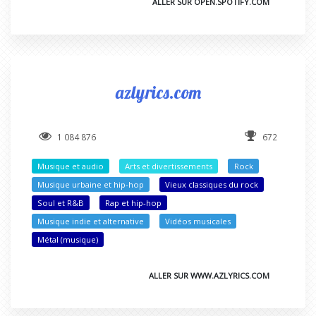
ALLER SUR OPEN.SPOTIFY.COM
azlyrics.com
1 084 876
672
Musique et audio
Arts et divertissements
Rock
Musique urbaine et hip-hop
Vieux classiques du rock
Soul et R&B
Rap et hip-hop
Musique indie et alternative
Vidéos musicales
Métal (musique)
ALLER SUR WWW.AZLYRICS.COM