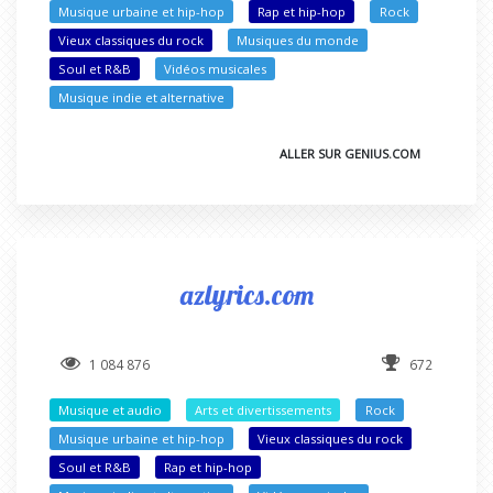
Musique urbaine et hip-hop
Rap et hip-hop
Rock
Vieux classiques du rock
Musiques du monde
Soul et R&B
Vidéos musicales
Musique indie et alternative
ALLER SUR GENIUS.COM
azlyrics.com
1 084 876
672
Musique et audio
Arts et divertissements
Rock
Musique urbaine et hip-hop
Vieux classiques du rock
Soul et R&B
Rap et hip-hop