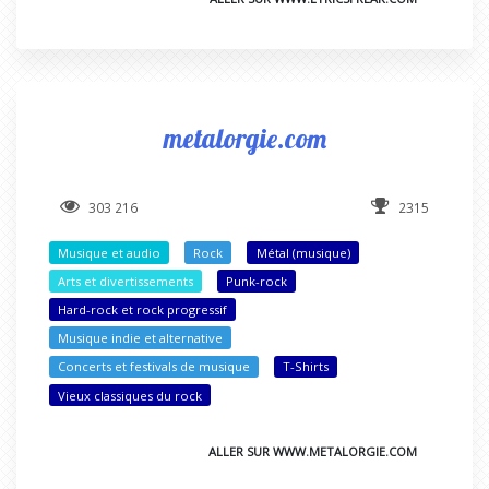
metalorgie.com
303 216
2315
Musique et audio
Rock
Métal (musique)
Arts et divertissements
Punk-rock
Hard-rock et rock progressif
Musique indie et alternative
Concerts et festivals de musique
T-Shirts
Vieux classiques du rock
ALLER SUR WWW.METALORGIE.COM