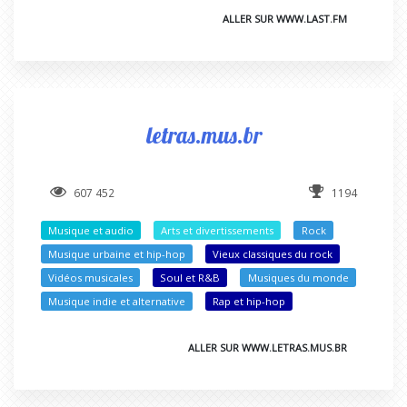
ALLER SUR WWW.LAST.FM
letras.mus.br
607 452
1194
Musique et audio
Arts et divertissements
Rock
Musique urbaine et hip-hop
Vieux classiques du rock
Vidéos musicales
Soul et R&B
Musiques du monde
Musique indie et alternative
Rap et hip-hop
ALLER SUR WWW.LETRAS.MUS.BR