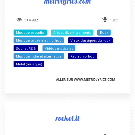
metrolyrics.com
514 982
1365
Musique et audio
Arts et divertissements
Rock
Musique urbaine et hip-hop
Vieux classiques du rock
Soul et R&B
Vidéos musicales
Musique indie et alternative
Rap et hip-hop
Métal (musique)
ALLER SUR WWW.METROLYRICS.COM
rockol.it