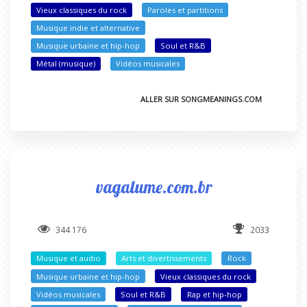
Vieux classiques du rock
Paroles et partitions
Musique indie et alternative
Musique urbaine et hip-hop
Soul et R&B
Métal (musique)
Vidéos musicales
ALLER SUR SONGMEANINGS.COM
vagalume.com.br
344 176
2033
Musique et audio
Arts et divertissements
Rock
Musique urbaine et hip-hop
Vieux classiques du rock
Vidéos musicales
Soul et R&B
Rap et hip-hop