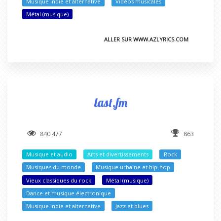
Musique indie et alternative
Vidéos musicales
Métal (musique)
ALLER SUR WWW.AZLYRICS.COM
last.fm
840 477
863
Musique et audio
Arts et divertissements
Rock
Musiques du monde
Musique urbaine et hip-hop
Vieux classiques du rock
Métal (musique)
Dance et musique électronique
Musique indie et alternative
Jazz et blues