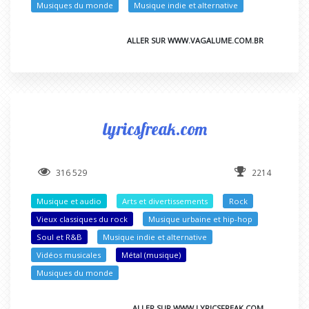
Musiques du monde
Musique indie et alternative
ALLER SUR WWW.VAGALUME.COM.BR
lyricsfreak.com
316 529
2214
Musique et audio
Arts et divertissements
Rock
Vieux classiques du rock
Musique urbaine et hip-hop
Soul et R&B
Musique indie et alternative
Vidéos musicales
Métal (musique)
Musiques du monde
ALLER SUR WWW.LYRICSFREAK.COM