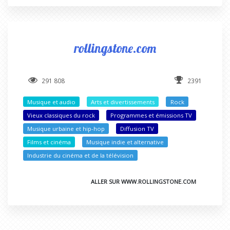
rollingstone.com
291 808
2391
Musique et audio
Arts et divertissements
Rock
Vieux classiques du rock
Programmes et émissions TV
Musique urbaine et hip-hop
Diffusion TV
Films et cinéma
Musique indie et alternative
Industrie du cinéma et de la télévision
ALLER SUR WWW.ROLLINGSTONE.COM