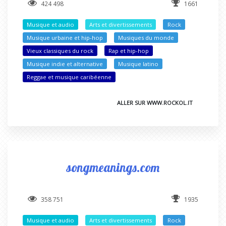
424 498
1661
Musique et audio
Arts et divertissements
Rock
Musique urbaine et hip-hop
Musiques du monde
Vieux classiques du rock
Rap et hip-hop
Musique indie et alternative
Musique latino
Reggae et musique caribéenne
ALLER SUR WWW.ROCKOL.IT
songmeanings.com
358 751
1935
Musique et audio
Arts et divertissements
Rock