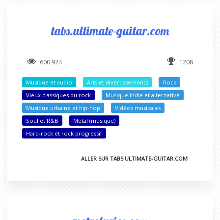
tabs.ultimate-guitar.com
600 924
1208
Musique et audio
Arts et divertissements
Rock
Vieux classiques du rock
Musique indie et alternative
Musique urbaine et hip-hop
Vidéos musicales
Soul et R&B
Métal (musique)
Hard-rock et rock progressif
ALLER SUR TABS.ULTIMATE-GUITAR.COM