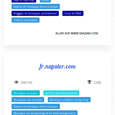
Dance et musique électronique
Reggae et musique caribéenne
Soul et R&B
Vidéos musicales
ALLER SUR WWW.SHAZAM.COM
fr.napster.com
306 525
2290
Musique et audio
Arts et divertissements
Musiques du monde
Musique urbaine et hip-hop
Dance et musique électronique
Musique en streaming et en téléchargement