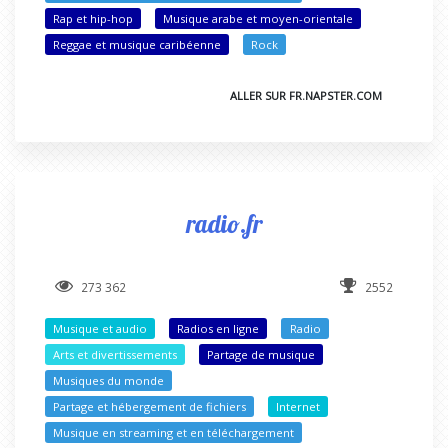
Rap et hip-hop
Musique arabe et moyen-orientale
Reggae et musique caribéenne
Rock
ALLER SUR FR.NAPSTER.COM
radio.fr
273 362
2552
Musique et audio
Radios en ligne
Radio
Arts et divertissements
Partage de musique
Musiques du monde
Partage et hébergement de fichiers
Internet
Musique en streaming et en téléchargement