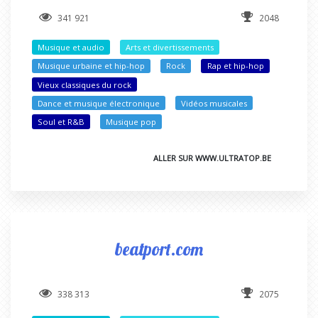
341 921
2048
Musique et audio
Arts et divertissements
Musique urbaine et hip-hop
Rock
Rap et hip-hop
Vieux classiques du rock
Dance et musique électronique
Vidéos musicales
Soul et R&B
Musique pop
ALLER SUR WWW.ULTRATOP.BE
beatport.com
338 313
2075