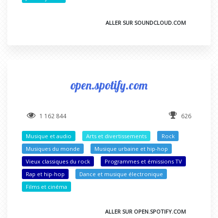
ALLER SUR SOUNDCLOUD.COM
open.spotify.com
1 162 844
626
Musique et audio
Arts et divertissements
Rock
Musiques du monde
Musique urbaine et hip-hop
Vieux classiques du rock
Programmes et émissions TV
Rap et hip-hop
Dance et musique électronique
Films et cinéma
ALLER SUR OPEN.SPOTIFY.COM