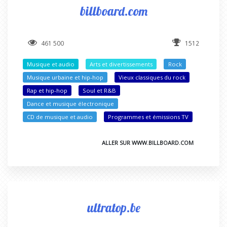
billboard.com
461 500
1512
Musique et audio
Arts et divertissements
Rock
Musique urbaine et hip-hop
Vieux classiques du rock
Rap et hip-hop
Soul et R&B
Dance et musique électronique
CD de musique et audio
Programmes et émissions TV
ALLER SUR WWW.BILLBOARD.COM
ultratop.be