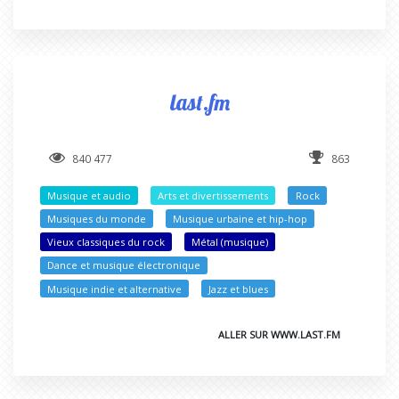
last.fm
840 477
863
Musique et audio
Arts et divertissements
Rock
Musiques du monde
Musique urbaine et hip-hop
Vieux classiques du rock
Métal (musique)
Dance et musique électronique
Musique indie et alternative
Jazz et blues
ALLER SUR WWW.LAST.FM