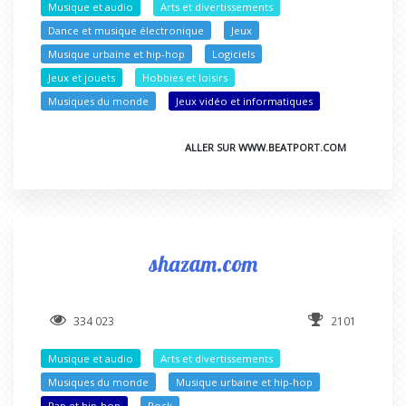
Musique et audio
Arts et divertissements
Dance et musique électronique
Jeux
Musique urbaine et hip-hop
Logiciels
Jeux et jouets
Hobbies et loisirs
Musiques du monde
Jeux vidéo et informatiques
ALLER SUR WWW.BEATPORT.COM
shazam.com
334 023
2101
Musique et audio
Arts et divertissements
Musiques du monde
Musique urbaine et hip-hop
Rap et hip-hop
Rock