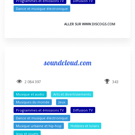
Programmes et émissions TV
Diffusion TV
Dance et musique électronique
ALLER SUR WWW.DISCOGS.COM
soundcloud.com
2 084 397
343
Musique et audio
Arts et divertissements
Musiques du monde
Jeux
Programmes et émissions TV
Diffusion TV
Dance et musique électronique
Musique urbaine et hip-hop
Hobbies et loisirs
Jeux et jouets