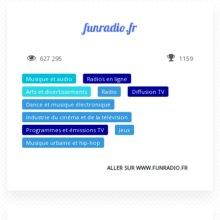
funradio.fr
627 295
1159
Musique et audio
Radios en ligne
Arts et divertissements
Radio
Diffusion TV
Dance et musique électronique
Industrie du cinéma et de la télévision
Programmes et émissions TV
Jeux
Musique urbaine et hip-hop
ALLER SUR WWW.FUNRADIO.FR