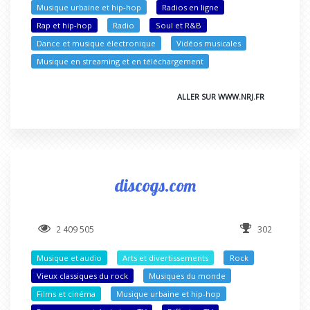
Musique urbaine et hip-hop
Radios en ligne
Rap et hip-hop
Radio
Soul et R&B
Dance et musique électronique
Vidéos musicales
Musique en streaming et en téléchargement
ALLER SUR WWW.NRJ.FR
discogs.com
2 409 505
302
Musique et audio
Arts et divertissements
Rock
Vieux classiques du rock
Musiques du monde
Films et cinéma
Musique urbaine et hip-hop