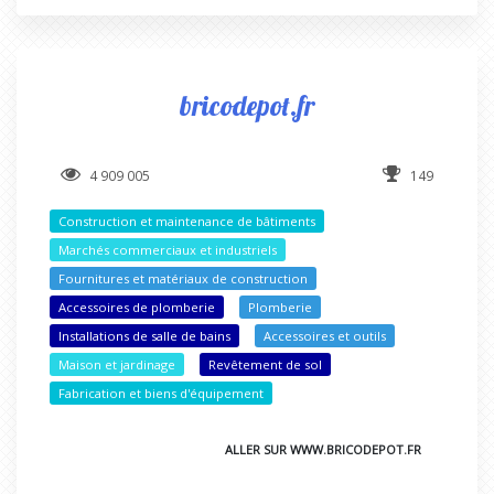
bricodepot.fr
4 909 005
149
Construction et maintenance de bâtiments
Marchés commerciaux et industriels
Fournitures et matériaux de construction
Accessoires de plomberie
Plomberie
Installations de salle de bains
Accessoires et outils
Maison et jardinage
Revêtement de sol
Fabrication et biens d'équipement
ALLER SUR WWW.BRICODEPOT.FR