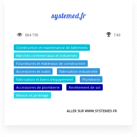
systemed.fr
964 795
749
Construction et maintenance de bâtiments
Marchés commerciaux et industriels
Fournitures et matériaux de construction
Accessoires et outils
Fabrication industrielle
Fabrication et biens d'équipement
Plomberie
Accessoires de plomberie
Revêtement de sol
Maison et jardinage
ALLER SUR WWW.SYSTEMED.FR