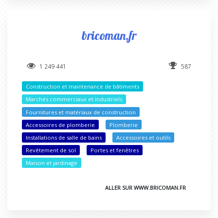
bricoman.fr
1 249 441
587
Construction et maintenance de bâtiments
Marchés commerciaux et industriels
Fournitures et matériaux de construction
Accessoires de plomberie
Plomberie
Installations de salle de bains
Accessoires et outils
Revêtement de sol
Portes et fenêtres
Maison et jardinage
ALLER SUR WWW.BRICOMAN.FR