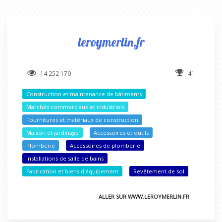
leroymerlin.fr
14 252 179
41
Construction et maintenance de bâtiments
Marchés commerciaux et industriels
Fournitures et matériaux de construction
Maison et jardinage
Accessoires et outils
Plomberie
Accessoires de plomberie
Installations de salle de bains
Fabrication et biens d'équipement
Revêtement de sol
ALLER SUR WWW.LEROYMERLIN.FR