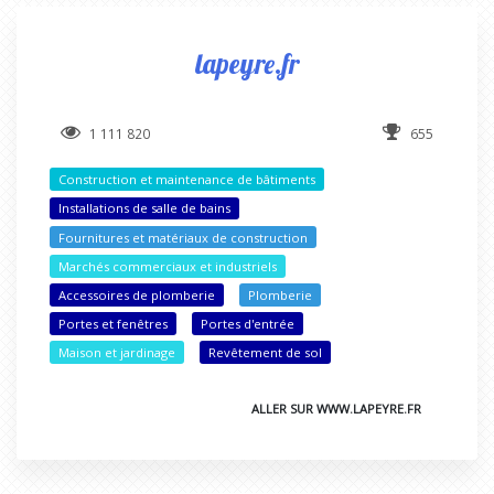
lapeyre.fr
1 111 820
655
Construction et maintenance de bâtiments
Installations de salle de bains
Fournitures et matériaux de construction
Marchés commerciaux et industriels
Accessoires de plomberie
Plomberie
Portes et fenêtres
Portes d'entrée
Maison et jardinage
Revêtement de sol
ALLER SUR WWW.LAPEYRE.FR