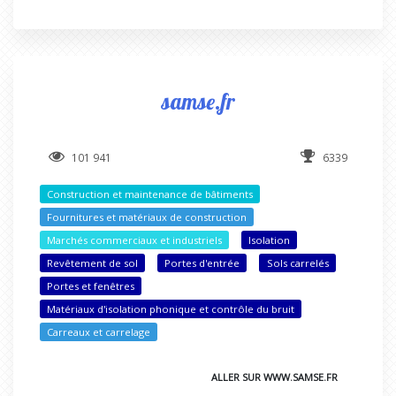
samse.fr
101 941
6339
Construction et maintenance de bâtiments
Fournitures et matériaux de construction
Marchés commerciaux et industriels
Isolation
Revêtement de sol
Portes d'entrée
Sols carrelés
Portes et fenêtres
Matériaux d'isolation phonique et contrôle du bruit
Carreaux et carrelage
ALLER SUR WWW.SAMSE.FR