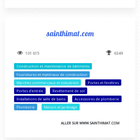
sainthimat.com
101 615
6349
Construction et maintenance de bâtiments
Fournitures et matériaux de construction
Marchés commerciaux et industriels
Portes et fenêtres
Portes d'entrée
Revêtement de sol
Installations de salle de bains
Accessoires de plomberie
Plomberie
Maison et jardinage
ALLER SUR WWW.SAINTHIMAT.COM