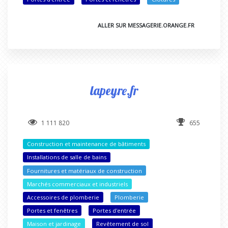
ALLER SUR MESSAGERIE.ORANGE.FR
lapeyre.fr
1 111 820
655
Construction et maintenance de bâtiments
Installations de salle de bains
Fournitures et matériaux de construction
Marchés commerciaux et industriels
Accessoires de plomberie
Plomberie
Portes et fenêtres
Portes d'entrée
Maison et jardinage
Revêtement de sol