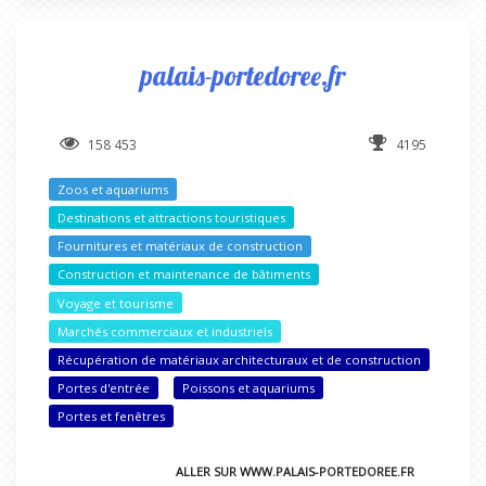
palais-portedoree.fr
158 453
4195
Zoos et aquariums
Destinations et attractions touristiques
Fournitures et matériaux de construction
Construction et maintenance de bâtiments
Voyage et tourisme
Marchés commerciaux et industriels
Récupération de matériaux architecturaux et de construction
Portes d'entrée
Poissons et aquariums
Portes et fenêtres
ALLER SUR WWW.PALAIS-PORTEDOREE.FR