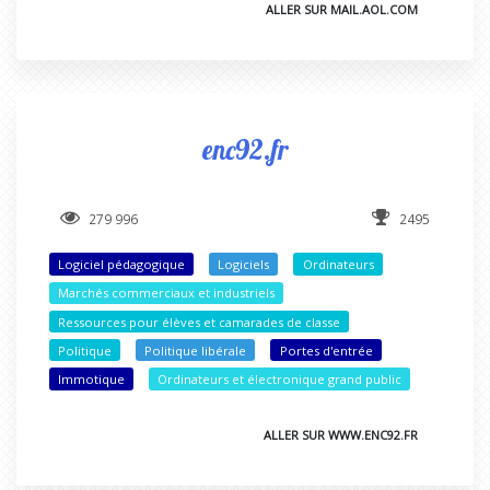
ALLER SUR MAIL.AOL.COM
enc92.fr
279 996
2495
Logiciel pédagogique
Logiciels
Ordinateurs
Marchés commerciaux et industriels
Ressources pour élèves et camarades de classe
Politique
Politique libérale
Portes d'entrée
Immotique
Ordinateurs et électronique grand public
ALLER SUR WWW.ENC92.FR