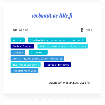
webmail.ac-lille.fr
92 570
6938
Internet
Construction et maintenance de bâtiments
Portes d'entrée
Marchés commerciaux et industriels
Logiciels
Ordinateurs
Conformité et expertises immobilières
Internet et télécoms
Portes et fenêtres
Hébergement Web
ALLER SUR WEBMAIL.AC-LILLE.FR