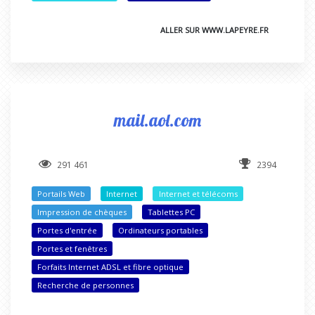
ALLER SUR WWW.LAPEYRE.FR
mail.aol.com
291 461
2394
Portails Web
Internet
Internet et télécoms
Impression de chèques
Tablettes PC
Portes d'entrée
Ordinateurs portables
Portes et fenêtres
Forfaits Internet ADSL et fibre optique
Recherche de personnes