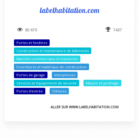
labelhabitation.com
85 670
7437
Portes et fenêtres
Construction et maintenance de bâtiments
Marchés commerciaux et industriels
Fournitures et matériaux de construction
Portes de garage
Interphones
Services et équipement de sécurité
Maison et jardinage
Portes d'entrée
Clôtures
ALLER SUR WWW.LABELHABITATION.COM