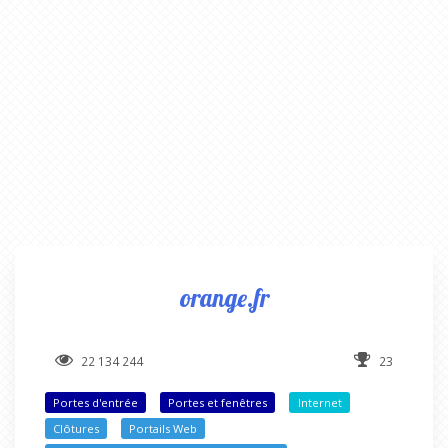
orange.fr
22 134 244
23
Portes d'entrée
Portes et fenêtres
Internet
Clôtures
Portails Web