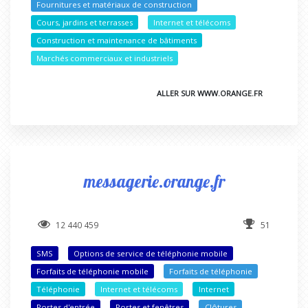
Fournitures et matériaux de construction
Cours, jardins et terrasses
Internet et télécoms
Construction et maintenance de bâtiments
Marchés commerciaux et industriels
ALLER SUR WWW.ORANGE.FR
messagerie.orange.fr
12 440 459
51
SMS
Options de service de téléphonie mobile
Forfaits de téléphonie mobile
Forfaits de téléphonie
Téléphonie
Internet et télécoms
Internet
Portes d'entrée
Portes et fenêtres
Clôtures