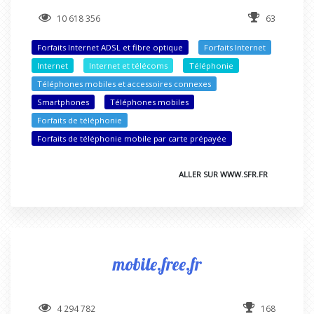
10 618 356
63
Forfaits Internet ADSL et fibre optique
Forfaits Internet
Internet
Internet et télécoms
Téléphonie
Téléphones mobiles et accessoires connexes
Smartphones
Téléphones mobiles
Forfaits de téléphonie
Forfaits de téléphonie mobile par carte prépayée
ALLER SUR WWW.SFR.FR
mobile.free.fr
4 294 782
168