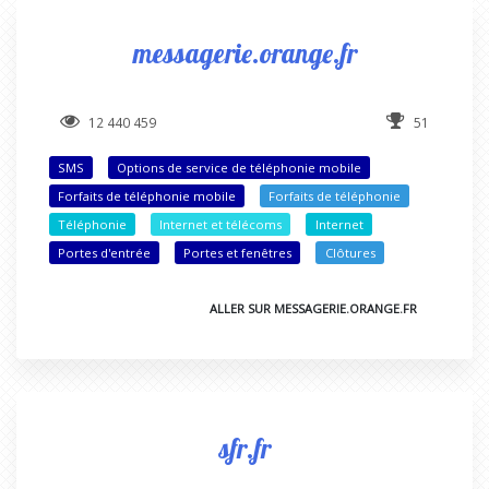
messagerie.orange.fr
12 440 459
51
SMS
Options de service de téléphonie mobile
Forfaits de téléphonie mobile
Forfaits de téléphonie
Téléphonie
Internet et télécoms
Internet
Portes d'entrée
Portes et fenêtres
Clôtures
ALLER SUR MESSAGERIE.ORANGE.FR
sfr.fr