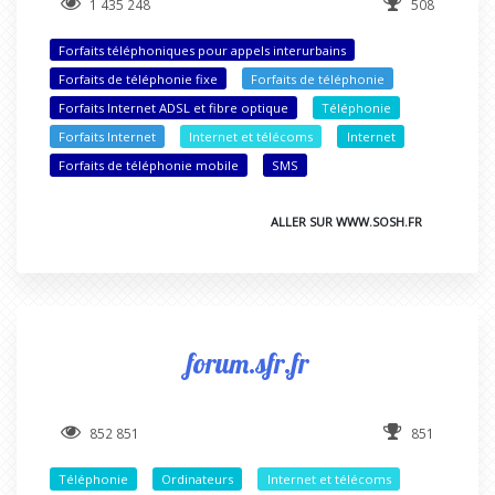
1 435 248
508
Forfaits téléphoniques pour appels interurbains
Forfaits de téléphonie fixe
Forfaits de téléphonie
Forfaits Internet ADSL et fibre optique
Téléphonie
Forfaits Internet
Internet et télécoms
Internet
Forfaits de téléphonie mobile
SMS
ALLER SUR WWW.SOSH.FR
forum.sfr.fr
852 851
851
Téléphonie
Ordinateurs
Internet et télécoms