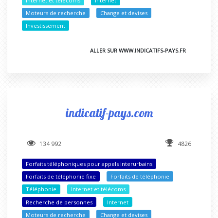
Internet et télécoms
Internet
Moteurs de recherche
Change et devises
Investissement
ALLER SUR WWW.INDICATIFS-PAYS.FR
indicatif-pays.com
134 992
4826
Forfaits téléphoniques pour appels interurbains
Forfaits de téléphonie fixe
Forfaits de téléphonie
Téléphonie
Internet et télécoms
Recherche de personnes
Internet
Moteurs de recherche
Change et devises