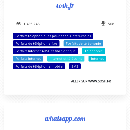
sosh.fr
1 435 248
508
Forfaits téléphoniques pour appels interurbains
Forfaits de téléphonie fixe
Forfaits de téléphonie
Forfaits Internet ADSL et fibre optique
Téléphonie
Forfaits Internet
Internet et télécoms
Internet
Forfaits de téléphonie mobile
SMS
ALLER SUR WWW.SOSH.FR
whatsapp.com