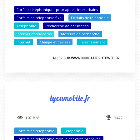
Forfaits téléphoniques pour appels interurbains
Forfaits de téléphonie fixe
Forfaits de téléphonie
Téléphonie
Recherche de personnes
Internet et télécoms
Moteurs de recherche
Internet
Change et devises
Investissement
ALLER SUR WWW.INDICATIFS.HTPWEB.FR
lycamobile.fr
197 828
3427
Forfaits de téléphonie
Téléphonie
Forfaits de téléphonie mobile par carte prépayée