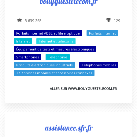
bouyguestelecom.fr
5 639 263
129
Forfaits Internet ADSL et fibre optique
Forfaits Internet
Internet
Internet et télécoms
Équipement de tests et mesures électroniques
Smartphones
Téléphonie
Produits électroniques industriels
Téléphones mobiles
Téléphones mobiles et accessoires connexes
ALLER SUR WWW.BOUYGUESTELECOM.FR
assistance.sfr.fr