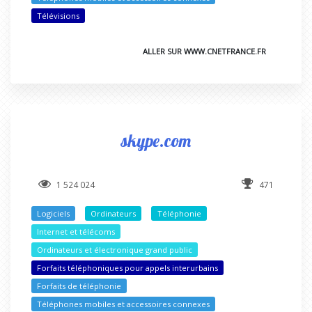
Télévisions
ALLER SUR WWW.CNETFRANCE.FR
skype.com
1 524 024
471
Logiciels
Ordinateurs
Téléphonie
Internet et télécoms
Ordinateurs et électronique grand public
Forfaits téléphoniques pour appels interurbains
Forfaits de téléphonie
Téléphones mobiles et accessoires connexes