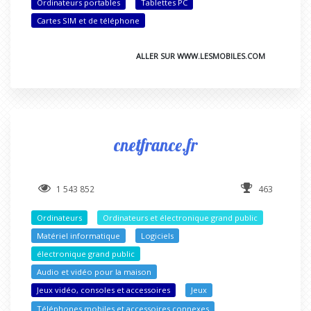
Ordinateurs portables
Tablettes PC
Cartes SIM et de téléphone
ALLER SUR WWW.LESMOBILES.COM
cnetfrance.fr
1 543 852
463
Ordinateurs
Ordinateurs et électronique grand public
Matériel informatique
Logiciels
électronique grand public
Audio et vidéo pour la maison
Jeux vidéo, consoles et accessoires
Jeux
Téléphones mobiles et accessoires connexes