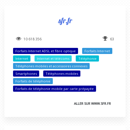
sfr.fr
10 618 356
63
Forfaits Internet ADSL et fibre optique
Forfaits Internet
Internet
Internet et télécoms
Téléphonie
Téléphones mobiles et accessoires connexes
Smartphones
Téléphones mobiles
Forfaits de téléphonie
Forfaits de téléphonie mobile par carte prépayée
ALLER SUR WWW.SFR.FR