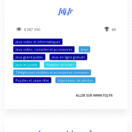
fdj.fr
8 087 390
88
Jeux vidéo et informatiques
Jeux vidéo, consoles et accessoires
Jeux
Jeux grand public
Jeux en ligne gratuits
Jeux et jouets
Hobbies et loisirs
Téléphones mobiles et accessoires connexes
Puzzles et casse-tête
Impression de photos
ALLER SUR WWW.FDJ.FR