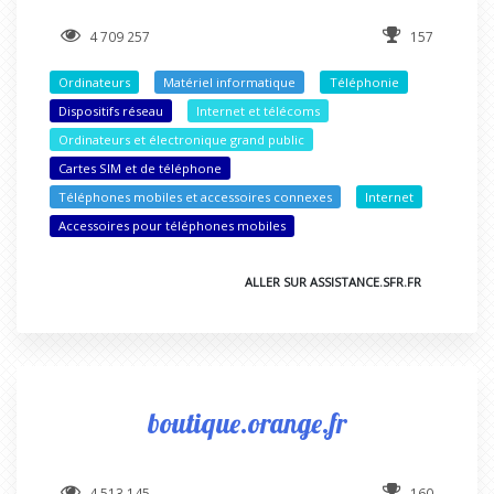
4 709 257
157
Ordinateurs
Matériel informatique
Téléphonie
Dispositifs réseau
Internet et télécoms
Ordinateurs et électronique grand public
Cartes SIM et de téléphone
Téléphones mobiles et accessoires connexes
Internet
Accessoires pour téléphones mobiles
ALLER SUR ASSISTANCE.SFR.FR
boutique.orange.fr
4 513 145
160