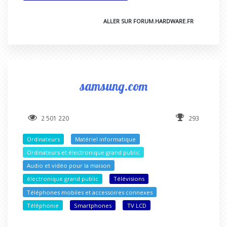
ALLER SUR FORUM.HARDWARE.FR
samsung.com
2 501 220
293
Ordinateurs
Matériel informatique
Ordinateurs et électronique grand public
Audio et vidéo pour la maison
électronique grand public
Télévisions
Téléphones mobiles et accessoires connexes
Téléphonie
Smartphones
TV LCD