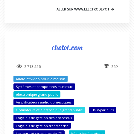
ALLER SUR WWW.ELECTRODEPOT.FR
chotot.com
2 713 556
269
Audio et vidéo pour la maison
Systèmes et composants musicaux
électronique grand public
Amplificateurs audio domestiques
Ordinateurs et électronique grand public
Haut-parleurs
Logiciels de gestion des processus
Logiciels de gestion d'entreprise
Lecteurs et changeurs de CD
Véhicules à moteur