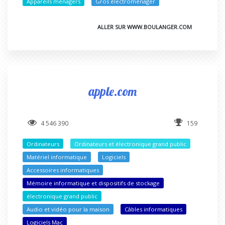
Appareils ménagers
Gros électroménager
ALLER SUR WWW.BOULANGER.COM
apple.com
4 546 390
159
Ordinateurs
Ordinateurs et électronique grand public
Matériel informatique
Logiciels
Accessoires informatiques
Mémoire informatique et dispositifs de stockage
électronique grand public
Audio et vidéo pour la maison
Câbles informatiques
Logiciels Mac