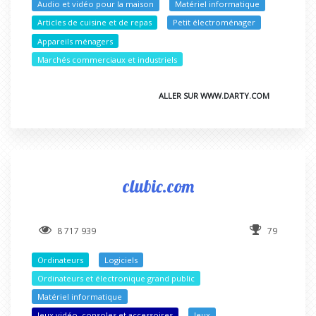
Audio et vidéo pour la maison
Matériel informatique
Articles de cuisine et de repas
Petit électroménager
Appareils ménagers
Marchés commerciaux et industriels
ALLER SUR WWW.DARTY.COM
clubic.com
8 717 939
79
Ordinateurs
Logiciels
Ordinateurs et électronique grand public
Matériel informatique
Jeux vidéo, consoles et accessoires
Jeux