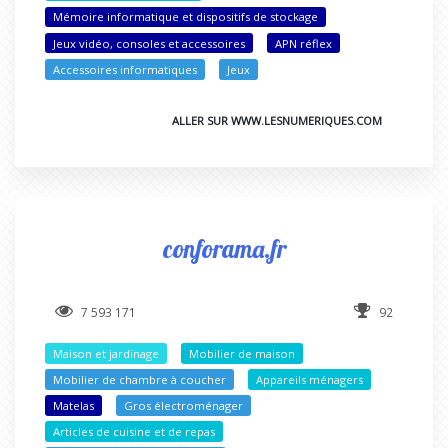
Mémoire informatique et dispositifs de stockage
Jeux vidéo, consoles et accessoires
APN réflex
Accessoires informatiques
Jeux
ALLER SUR WWW.LESNUMERIQUES.COM
conforama.fr
7 593 171
92
Maison et jardinage
Mobilier de maison
Mobilier de chambre à coucher
Appareils ménagers
Matelas
Gros électroménager
Articles de cuisine et de repas