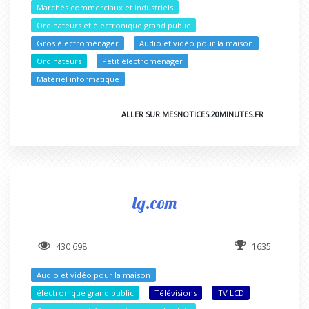
Marchés commerciaux et industriels
Ordinateurs et électronique grand public
Gros électroménager
Audio et vidéo pour la maison
Ordinateurs
Petit électroménager
Matériel informatique
ALLER SUR MESNOTICES.20MINUTES.FR
lg.com
430 698
1635
Audio et vidéo pour la maison
électronique grand public
Télévisions
TV LCD