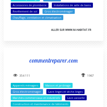
Accessoires de plomberie
Installations de salle de bains
Revêtement de sol
Gros électroménager
Chauffage, ventilation et climatisation
ALLER SUR WWW.M-HABITAT.FR
commentreparer.com
354 111
1967
Appareils ménagers
Maison et jardinage
Gros électroménager
Lave-linges et sèche-linges
Marchés commerciaux et industriels
Lave-vaisselle
Construction et maintenance de bâtiments