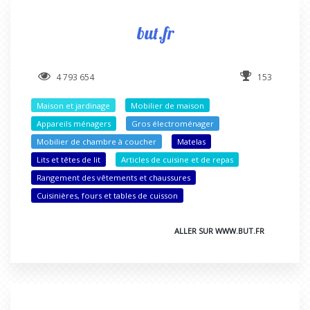
but.fr
4 793 654
153
Maison et jardinage
Mobilier de maison
Appareils ménagers
Gros électroménager
Mobilier de chambre à coucher
Matelas
Lits et têtes de lit
Articles de cuisine et de repas
Rangement des vêtements et chaussures
Cuisinières, fours et tables de cuisson
ALLER SUR WWW.BUT.FR