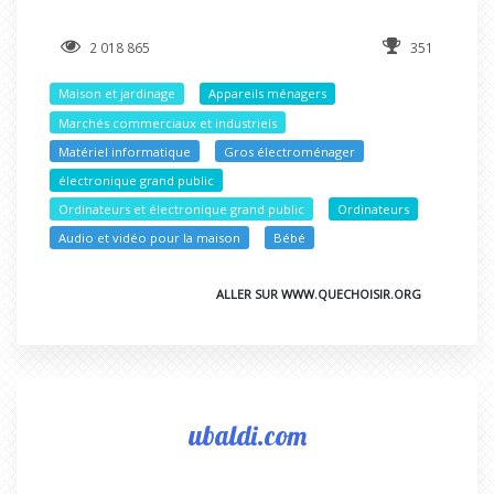
2 018 865
351
Maison et jardinage
Appareils ménagers
Marchés commerciaux et industriels
Matériel informatique
Gros électroménager
électronique grand public
Ordinateurs et électronique grand public
Ordinateurs
Audio et vidéo pour la maison
Bébé
ALLER SUR WWW.QUECHOISIR.ORG
ubaldi.com