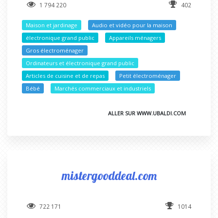
1 794 220
402
Maison et jardinage
Audio et vidéo pour la maison
électronique grand public
Appareils ménagers
Gros électroménager
Ordinateurs et électronique grand public
Articles de cuisine et de repas
Petit électroménager
Bébé
Marchés commerciaux et industriels
ALLER SUR WWW.UBALDI.COM
mistergooddeal.com
722 171
1014