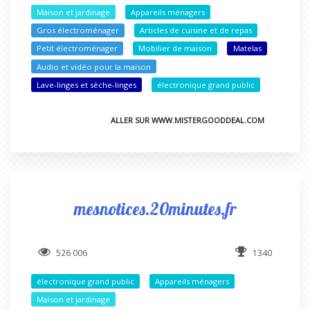
Maison et jardinage
Appareils ménagers
Gros électroménager
Articles de cuisine et de repas
Petit électroménager
Mobilier de maison
Matelas
Audio et vidéo pour la maison
Lave-linges et sèche-linges
électronique grand public
ALLER SUR WWW.MISTERGOODDEAL.COM
mesnotices.20minutes.fr
526 006
1340
électronique grand public
Appareils ménagers
Maison et jardinage