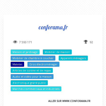
conforama.fr
7 593 171
92
Maison et jardinage
Mobilier de maison
Mobilier de chambre à coucher
Appareils ménagers
Matelas
Gros électroménager
Articles de cuisine et de repas
Audio et vidéo pour la maison
électronique grand public
Marchés commerciaux et industriels
ALLER SUR WWW.CONFORAMA.FR