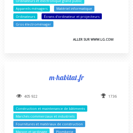
Ordinateurs et électronique grand public
Appareils ménagers
Matériel informatique
Ordinateurs
Écrans d'ordinateur et projecteurs
Gros électroménager
ALLER SUR WWW.LG.COM
m-habitat.fr
405 922
1736
Construction et maintenance de bâtiments
Marchés commerciaux et industriels
Fournitures et matériaux de construction
Maison et jardinage
Plomberie