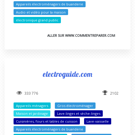
Appareils électroménagers de buanderie
Audio et vidéo pour la maison
électronique grand public
ALLER SUR WWW.COMMENTREPARER.COM
electroguide.com
333 776
2102
Appareils ménagers
Gros électroménager
Maison et jardinage
Lave-linges et sèche-linges
Cuisinières, fours et tables de cuisson
Lave-vaisselle
Appareils électroménagers de buanderie