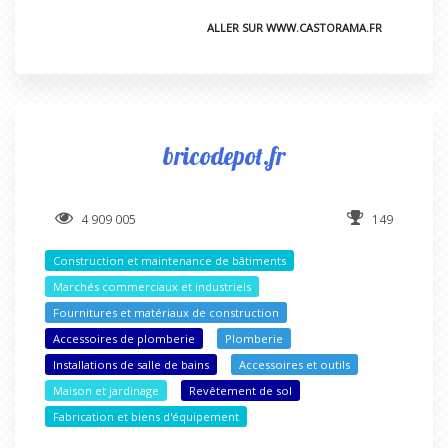
ALLER SUR WWW.CASTORAMA.FR
bricodepot.fr
4 909 005
149
Construction et maintenance de bâtiments
Marchés commerciaux et industriels
Fournitures et matériaux de construction
Accessoires de plomberie
Plomberie
Installations de salle de bains
Accessoires et outils
Maison et jardinage
Revêtement de sol
Fabrication et biens d'équipement