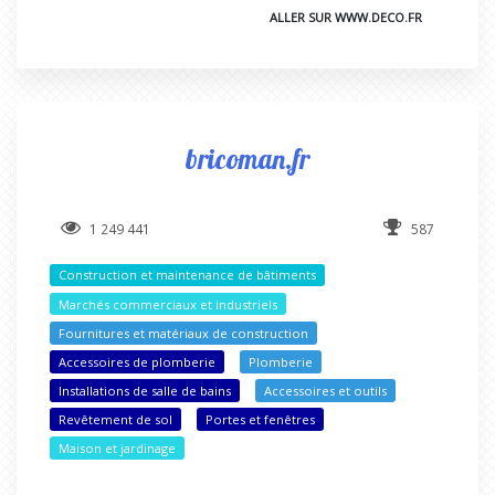
ALLER SUR WWW.DECO.FR
bricoman.fr
1 249 441
587
Construction et maintenance de bâtiments
Marchés commerciaux et industriels
Fournitures et matériaux de construction
Accessoires de plomberie
Plomberie
Installations de salle de bains
Accessoires et outils
Revêtement de sol
Portes et fenêtres
Maison et jardinage