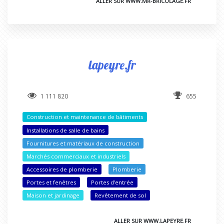
ALLER SUR WWW.MR-BRICOLAGE.FR
lapeyre.fr
1 111 820
655
Construction et maintenance de bâtiments
Installations de salle de bains
Fournitures et matériaux de construction
Marchés commerciaux et industriels
Accessoires de plomberie
Plomberie
Portes et fenêtres
Portes d'entrée
Maison et jardinage
Revêtement de sol
ALLER SUR WWW.LAPEYRE.FR