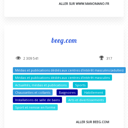
ALLER SUR WWW.MANOMANO.FR
beeg.com
2 309 541
317
Médias et publications dédiés aux centres d'intérêt masculins (adultes)
Médias et publications dédiés aux centres d'intérêt masculins
Actualités, médias et publications
Sports
Chaussettes et collants
Baignoires
Habillement
Installations de salle de bains
Arts et divertissements
Sport et remise en forme
ALLER SUR BEEG.COM