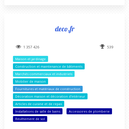
deco.fr
1 357 426
539
Maison et jardinage
Construction et maintenance de bâtiments
Marchés commerciaux et industriels
Mobilier de maison
Fournitures et matériaux de construction
Décoration maison et décoration d'intérieur
Articles de cuisine et de repas
Installations de salle de bains
Accessoires de plomberie
Revêtement de sol