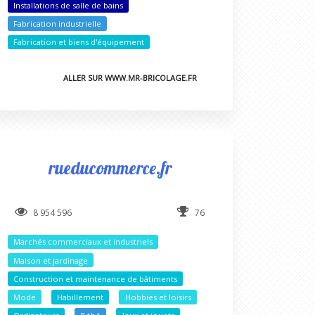
Installations de salle de bains
Fabrication industrielle
Fabrication et biens d'équipement
ALLER SUR WWW.MR-BRICOLAGE.FR
rueducommerce.fr
8 954 596
76
Marchés commerciaux et industriels
Maison et jardinage
Construction et maintenance de bâtiments
Mode
Habillement
Hobbies et loisirs