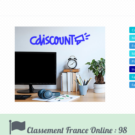
C
M
F
M
P
In
F
Fa
Classement France Online : 98