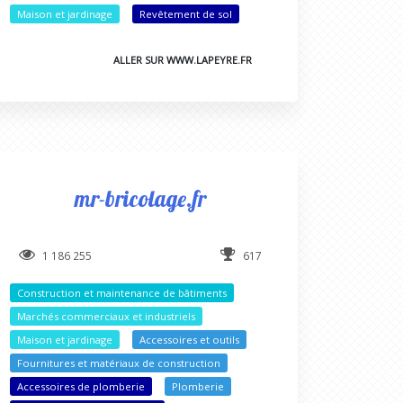
Maison et jardinage
Revêtement de sol
ALLER SUR WWW.LAPEYRE.FR
mr-bricolage.fr
1 186 255
617
Construction et maintenance de bâtiments
Marchés commerciaux et industriels
Maison et jardinage
Accessoires et outils
Fournitures et matériaux de construction
Accessoires de plomberie
Plomberie