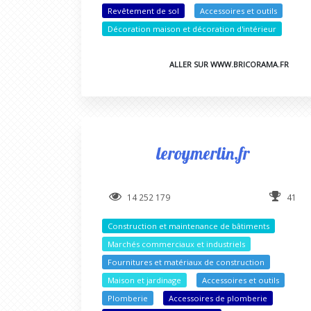
Revêtement de sol
Accessoires et outils
Décoration maison et décoration d'intérieur
ALLER SUR WWW.BRICORAMA.FR
leroymerlin.fr
14 252 179
41
Construction et maintenance de bâtiments
Marchés commerciaux et industriels
Fournitures et matériaux de construction
Maison et jardinage
Accessoires et outils
Plomberie
Accessoires de plomberie