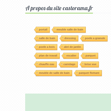
A propos du site castorama.fr
portail
meuble salle de bain
salle de bain
dressing
poele a granule
poele a bois
abri de jardin
plan de travail
escalier
parquet
chauffe eau
carrelage
brise vue
meuble de salle de bain
parquet flottant