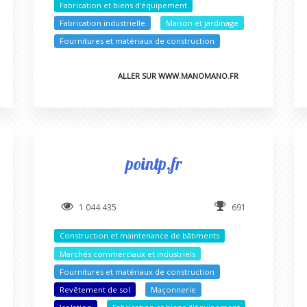
Fabrication et biens d'équipement
Fabrication industrielle
Maison et jardinage
Fournitures et matériaux de construction
ALLER SUR WWW.MANOMANO.FR
pointp.fr
1 044 435
691
Construction et maintenance de bâtiments
Marchés commerciaux et industriels
Fournitures et matériaux de construction
Revêtement de sol
Maçonnerie