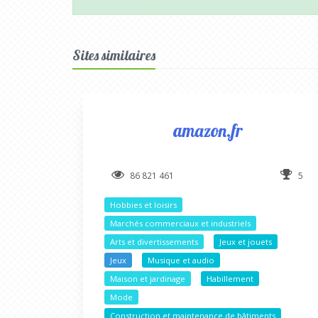
Sites similaires
amazon.fr
86 821 461
5
Hobbies et loisirs
Marchés commerciaux et industriels
Arts et divertissements
Jeux et jouets
Jeux
Musique et audio
Maison et jardinage
Habillement
Mode
Construction et maintenance de bâtiments