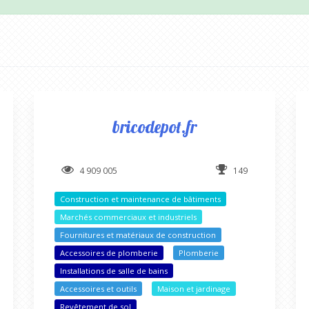
bricodepot.fr
4 909 005
149
Construction et maintenance de bâtiments
Marchés commerciaux et industriels
Fournitures et matériaux de construction
Accessoires de plomberie
Plomberie
Installations de salle de bains
Accessoires et outils
Maison et jardinage
Revêtement de sol