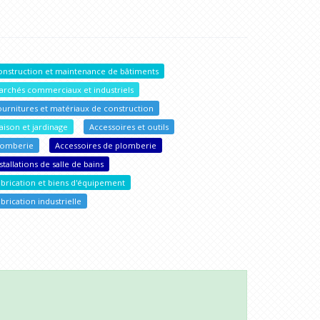
onstruction et maintenance de bâtiments
archés commerciaux et industriels
ournitures et matériaux de construction
aison et jardinage
Accessoires et outils
lomberie
Accessoires de plomberie
stallations de salle de bains
abrication et biens d'équipement
brication industrielle