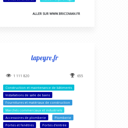
ALLER SUR WWW.BRICOMAN.FR
lapeyre.fr
1 111 820
655
Construction et maintenance de bâtiments
Installations de salle de bains
Fournitures et matériaux de construction
Marchés commerciaux et industriels
Accessoires de plomberie
Plomberie
Portes et fenêtres
Portes d'entrée