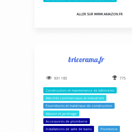
ALLER SUR WWW.AMAZON.FR
bricorama.fr
931 185
775
Construction et maintenance de bâtiments
Marchés commerciaux et industriels
Fournitures et matériaux de construction
Maison et jardinage
Accessoires de plomberie
Installations de salle de bains
Plomberie