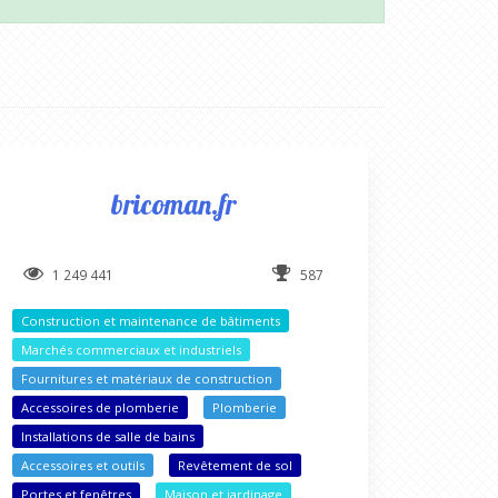
bricoman.fr
1 249 441
587
Construction et maintenance de bâtiments
Marchés commerciaux et industriels
Fournitures et matériaux de construction
Accessoires de plomberie
Plomberie
Installations de salle de bains
Accessoires et outils
Revêtement de sol
Portes et fenêtres
Maison et jardinage