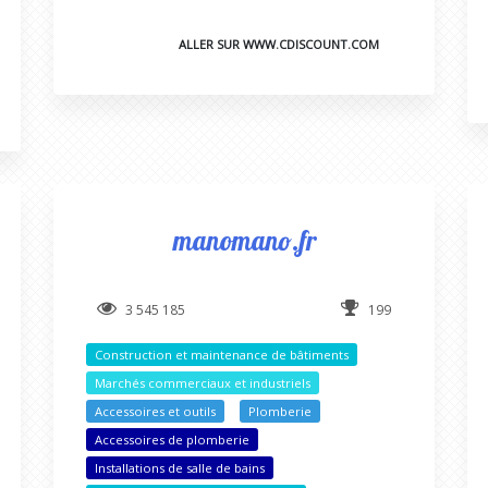
ALLER SUR WWW.CDISCOUNT.COM
manomano.fr
3 545 185
199
Construction et maintenance de bâtiments
Marchés commerciaux et industriels
Accessoires et outils
Plomberie
Accessoires de plomberie
Installations de salle de bains