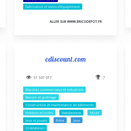
Fabrication et biens d'équipement
ALLER SUR WWW.BRICODEPOT.FR
cdiscount.com
51 507 017
7
Marchés commerciaux et industriels
Maison et jardinage
Construction et maintenance de bâtiments
Hobbies et loisirs
Habillement
Mode
Jeux et jouets
Bébé
Jeux
Ordinateurs