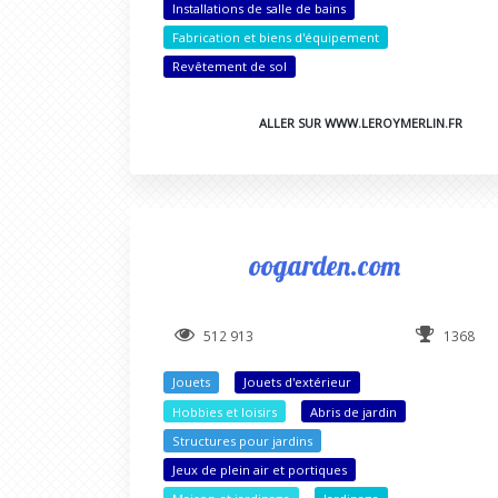
Installations de salle de bains
Fabrication et biens d'équipement
Revêtement de sol
ALLER SUR WWW.LEROYMERLIN.FR
oogarden.com
512 913
1368
Jouets
Jouets d'extérieur
Hobbies et loisirs
Abris de jardin
Structures pour jardins
Jeux de plein air et portiques