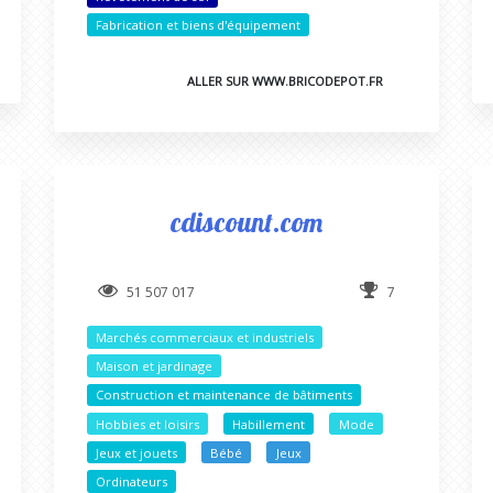
Fabrication et biens d'équipement
ALLER SUR WWW.BRICODEPOT.FR
cdiscount.com
51 507 017
7
Marchés commerciaux et industriels
Maison et jardinage
Construction et maintenance de bâtiments
Hobbies et loisirs
Habillement
Mode
Jeux et jouets
Bébé
Jeux
Ordinateurs