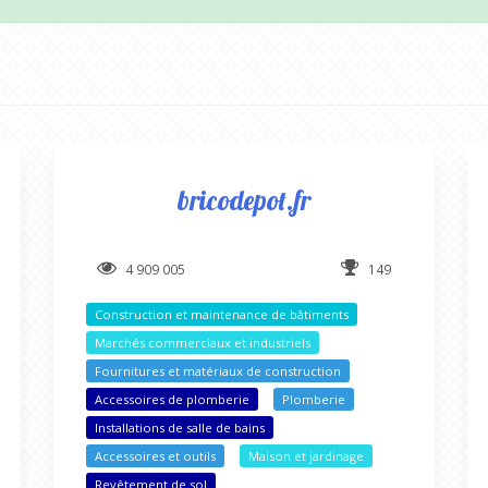
bricodepot.fr
4 909 005
149
Construction et maintenance de bâtiments
Marchés commerciaux et industriels
Fournitures et matériaux de construction
Accessoires de plomberie
Plomberie
Installations de salle de bains
Accessoires et outils
Maison et jardinage
Revêtement de sol