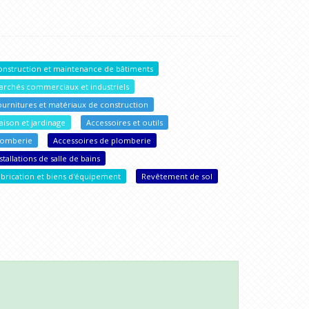
onstruction et maintenance de bâtiments
archés commerciaux et industriels
ournitures et matériaux de construction
aison et jardinage
Accessoires et outils
lomberie
Accessoires de plomberie
stallations de salle de bains
abrication et biens d'équipement
Revêtement de sol