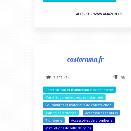
ALLER SUR WWW.AMAZON.FR
castorama.fr
7 327 474
98
Construction et maintenance de bâtiments
Marchés commerciaux et industriels
Fournitures et matériaux de construction
Maison et jardinage
Accessoires et outils
Plomberie
Accessoires de plomberie
Installations de salle de bains