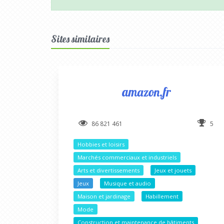
Sites similaires
amazon.fr
86 821 461
5
Hobbies et loisirs
Marchés commerciaux et industriels
Arts et divertissements
Jeux et jouets
Jeux
Musique et audio
Maison et jardinage
Habillement
Mode
Construction et maintenance de bâtiments