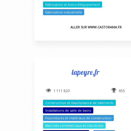
Fabrication et biens d'équipement
Fabrication industrielle
ALLER SUR WWW.CASTORAMA.FR
lapeyre.fr
1 111 820
655
Construction et maintenance de bâtiments
Installations de salle de bains
Fournitures et matériaux de construction
Marchés commerciaux et industriels