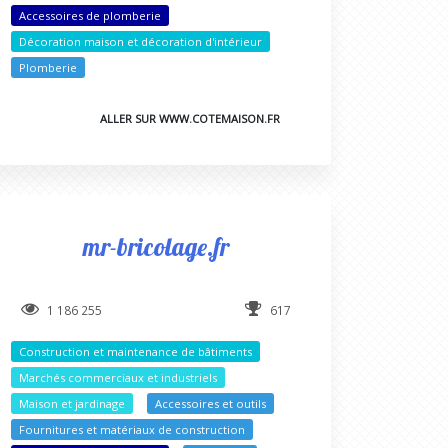
Accessoires de plomberie
Décoration maison et décoration d'intérieur
Plomberie
ALLER SUR WWW.COTEMAISON.FR
mr-bricolage.fr
1 186 255
617
Construction et maintenance de bâtiments
Marchés commerciaux et industriels
Maison et jardinage
Accessoires et outils
Fournitures et matériaux de construction