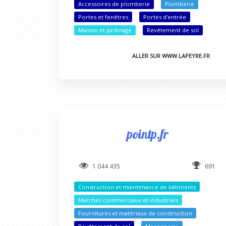
Accessoires de plomberie
Plomberie
Portes et fenêtres
Portes d'entrée
Maison et jardinage
Revêtement de sol
ALLER SUR WWW.LAPEYRE.FR
pointp.fr
1 044 435
691
Construction et maintenance de bâtiments
Marchés commerciaux et industriels
Fournitures et matériaux de construction