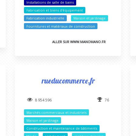
Installations de salle de bains
Fabrication et biens d'équipement
Fabrication industrielle
Maison et jardinage
Fournitures et matériaux de construction
ALLER SUR WWW.MANOMANO.FR
rueducommerce.fr
8 954 596
76
Marchés commerciaux et industriels
Maison et jardinage
Construction et maintenance de bâtiments