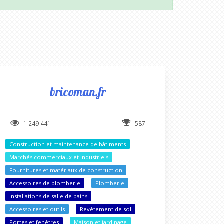
bricoman.fr
1 249 441
587
Construction et maintenance de bâtiments
Marchés commerciaux et industriels
Fournitures et matériaux de construction
Accessoires de plomberie
Plomberie
Installations de salle de bains
Accessoires et outils
Revêtement de sol
Portes et fenêtres
Maison et jardinage