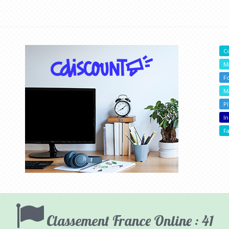
C
M
F
M
P
In
F
Classement France Online : 41