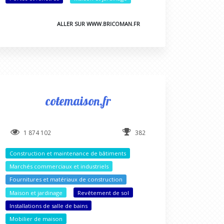
ALLER SUR WWW.BRICOMAN.FR
cotemaison.fr
1 874 102
382
Construction et maintenance de bâtiments
Marchés commerciaux et industriels
Fournitures et matériaux de construction
Maison et jardinage
Revêtement de sol
Installations de salle de bains
Mobilier de maison