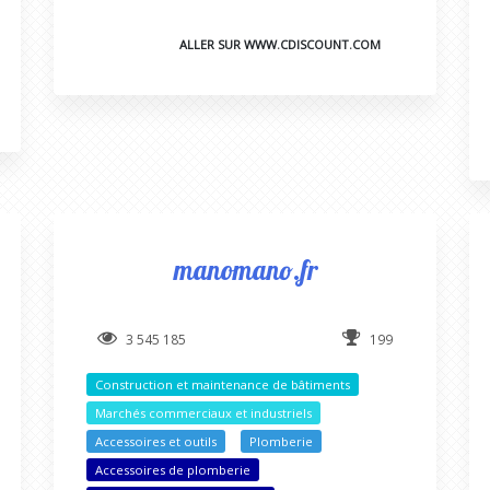
ALLER SUR WWW.CDISCOUNT.COM
manomano.fr
3 545 185
199
Construction et maintenance de bâtiments
Marchés commerciaux et industriels
Accessoires et outils
Plomberie
Accessoires de plomberie