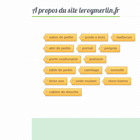
A propos du site leroymerlin.fr
salon de jardin
poele a bois
barbecue
abri de jardin
portail
pergola
porte coulissante
peinture
table de jardin
carrelage
tonnelle
brise vue
volet roulant
store banne
cabine de douche