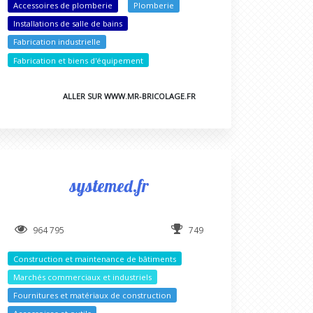
Accessoires de plomberie
Plomberie
Installations de salle de bains
Fabrication industrielle
Fabrication et biens d'équipement
ALLER SUR WWW.MR-BRICOLAGE.FR
systemed.fr
964 795
749
Construction et maintenance de bâtiments
Marchés commerciaux et industriels
Fournitures et matériaux de construction