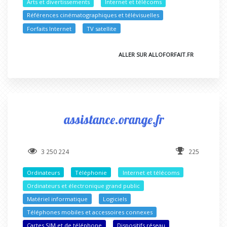
Arts et divertissements
Internet et télécoms
Références cinématographiques et télévisuelles
Forfaits Internet
TV satellite
ALLER SUR ALLOFORFAIT.FR
assistance.orange.fr
3 250 224
225
Ordinateurs
Téléphonie
Internet et télécoms
Ordinateurs et électronique grand public
Matériel informatique
Logiciels
Téléphones mobiles et accessoires connexes
Cartes SIM et de téléphone
Dispositifs réseau