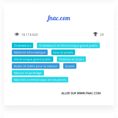
fnac.com
18 174 620
29
Ordinateurs
Ordinateurs et électronique grand public
Matériel informatique
Jeux et jouets
électronique grand public
Hobbies et loisirs
Audio et vidéo pour la maison
Jouets
Maison et jardinage
Marchés commerciaux et industriels
ALLER SUR WWW.FNAC.COM