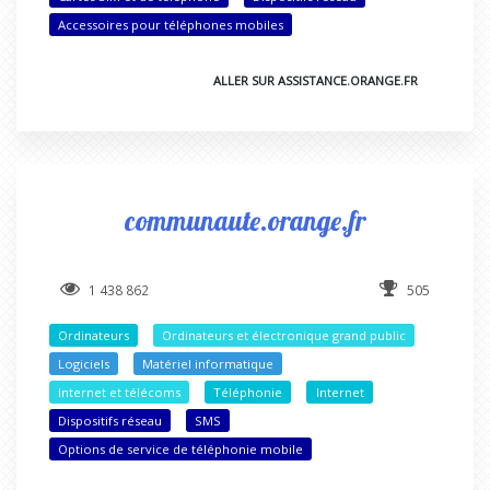
Accessoires pour téléphones mobiles
ALLER SUR ASSISTANCE.ORANGE.FR
communaute.orange.fr
1 438 862
505
Ordinateurs
Ordinateurs et électronique grand public
Logiciels
Matériel informatique
Internet et télécoms
Téléphonie
Internet
Dispositifs réseau
SMS
Options de service de téléphonie mobile