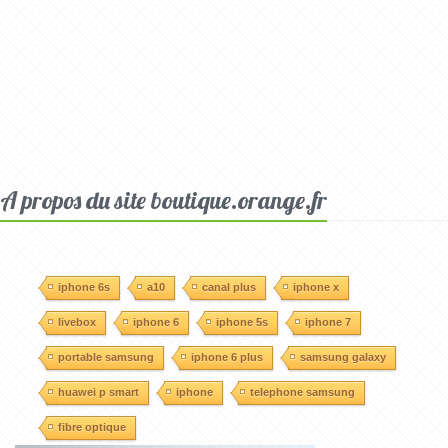
A propos du site boutique.orange.fr
iphone 6s
a10
canal plus
iphone x
livebox
iphone 6
iphone 5s
iphone 7
portable samsung
iphone 6 plus
samsung galaxy
huawei p smart
iphone
telephone samsung
fibre optique