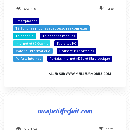
487 397
1438
Smartphones
Téléphones mobiles et accessoires connexes
Téléphonie
Téléphones mobiles
Internet et télécoms
Tablettes PC
Matériel informatique
Ordinateurs portables
Forfaits Internet
Forfaits Internet ADSL et fibre optique
ALLER SUR WWW.MEILLEURMOBILE.COM
monpetitforfait.com
657 169
1121