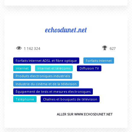
echosdunet.net
1 162 324
627
Forfaits Internet ADSL et fibre optique
Forfaits Internet
Internet
Internet et télécoms
Diffusion TV
Produits électroniques industriels
Industrie du cinéma et de la télévision
Équipement de tests et mesures électroniques
Téléphonie
Chaînes et bouquets de télévision
ALLER SUR WWW.ECHOSDUNET.NET