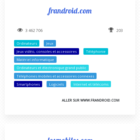
frandroid.com
3 462 706
203
Ordinateurs
Jeux
Jeux vidéo, consoles et accessoires
Téléphonie
Matériel informatique
Ordinateurs et électronique grand public
Téléphones mobiles et accessoires connexes
Smartphones
Logiciels
Internet et télécoms
ALLER SUR WWW.FRANDROID.COM