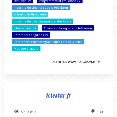
Diffusion TV
Programmes et émissions TV
Industrie du cinéma et de la télévision
Arts et divertissements
Industrie du divertissement et des loisirs
Films et cinéma
Chaînes et bouquets de télévision
Références et guides TV
Références cinématographiques et télévisuelles
Musique et audio
ALLER SUR WWW.PROGRAMME.TV
telestar.fr
5 597 859
130