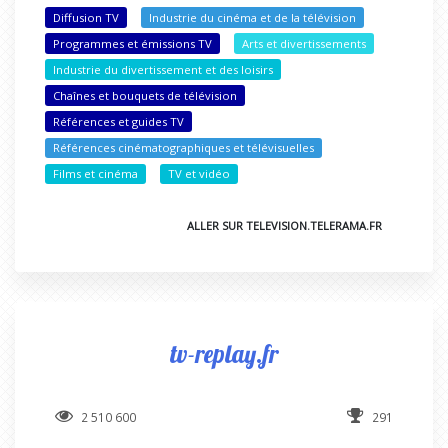
Diffusion TV
Industrie du cinéma et de la télévision
Programmes et émissions TV
Arts et divertissements
Industrie du divertissement et des loisirs
Chaînes et bouquets de télévision
Références et guides TV
Références cinématographiques et télévisuelles
Films et cinéma
TV et vidéo
ALLER SUR TELEVISION.TELERAMA.FR
tv-replay.fr
2 510 600
291