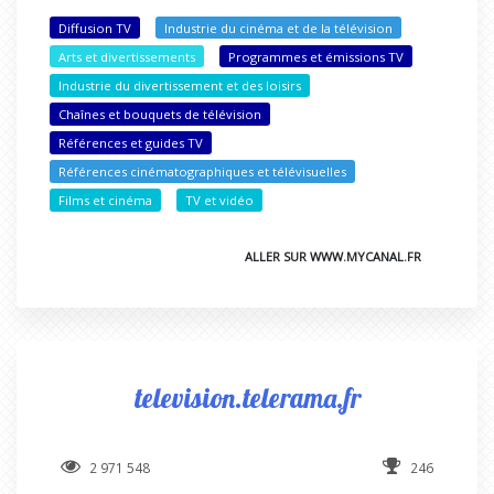
Diffusion TV
Industrie du cinéma et de la télévision
Arts et divertissements
Programmes et émissions TV
Industrie du divertissement et des loisirs
Chaînes et bouquets de télévision
Références et guides TV
Références cinématographiques et télévisuelles
Films et cinéma
TV et vidéo
ALLER SUR WWW.MYCANAL.FR
television.telerama.fr
2 971 548
246