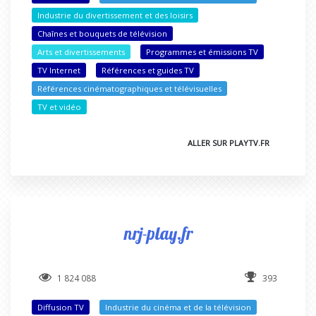
Industrie du divertissement et des loisirs
Chaînes et bouquets de télévision
Arts et divertissements
Programmes et émissions TV
TV Internet
Références et guides TV
Références cinématographiques et télévisuelles
TV et vidéo
ALLER SUR PLAYTV.FR
nrj-play.fr
1 824 088
393
Diffusion TV
Industrie du cinéma et de la télévision