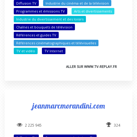
Diffusion TV
Industrie du cinéma et de la télévision
Programmes et émissions TV
Arts et divertissements
Industrie du divertissement et des loisirs
Chaînes et bouquets de télévision
Références et guides TV
Références cinématographiques et télévisuelles
TV et vidéo
TV Internet
ALLER SUR WWW.TV-REPLAY.FR
jeanmarcmorandini.com
2 225 945
324