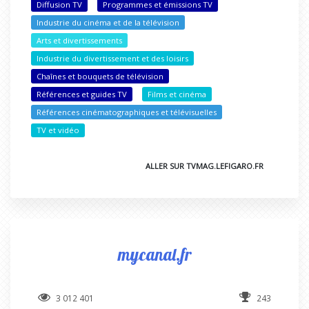
Diffusion TV
Programmes et émissions TV
Industrie du cinéma et de la télévision
Arts et divertissements
Industrie du divertissement et des loisirs
Chaînes et bouquets de télévision
Références et guides TV
Films et cinéma
Références cinématographiques et télévisuelles
TV et vidéo
ALLER SUR TVMAG.LEFIGARO.FR
mycanal.fr
3 012 401
243