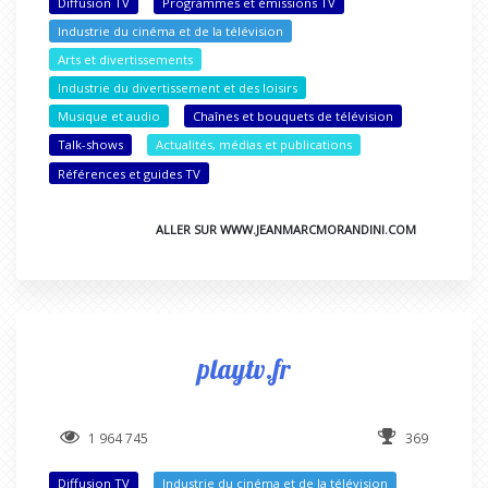
Diffusion TV
Programmes et émissions TV
Industrie du cinéma et de la télévision
Arts et divertissements
Industrie du divertissement et des loisirs
Musique et audio
Chaînes et bouquets de télévision
Talk-shows
Actualités, médias et publications
Références et guides TV
ALLER SUR WWW.JEANMARCMORANDINI.COM
playtv.fr
1 964 745
369
Diffusion TV
Industrie du cinéma et de la télévision