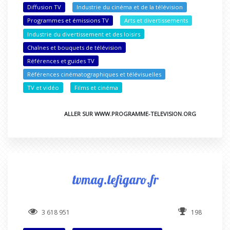
Diffusion TV
Industrie du cinéma et de la télévision
Programmes et émissions TV
Arts et divertissements
Industrie du divertissement et des loisirs
Chaînes et bouquets de télévision
Références et guides TV
Références cinématographiques et télévisuelles
TV et vidéo
Films et cinéma
ALLER SUR WWW.PROGRAMME-TELEVISION.ORG
tvmag.lefigaro.fr
3 618 951
198