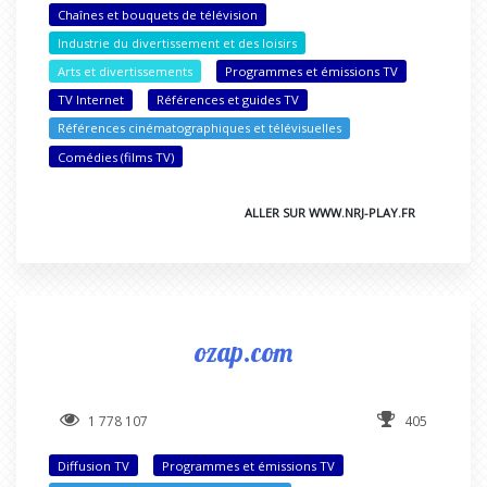
Chaînes et bouquets de télévision
Industrie du divertissement et des loisirs
Arts et divertissements
Programmes et émissions TV
TV Internet
Références et guides TV
Références cinématographiques et télévisuelles
Comédies (films TV)
ALLER SUR WWW.NRJ-PLAY.FR
ozap.com
1 778 107
405
Diffusion TV
Programmes et émissions TV