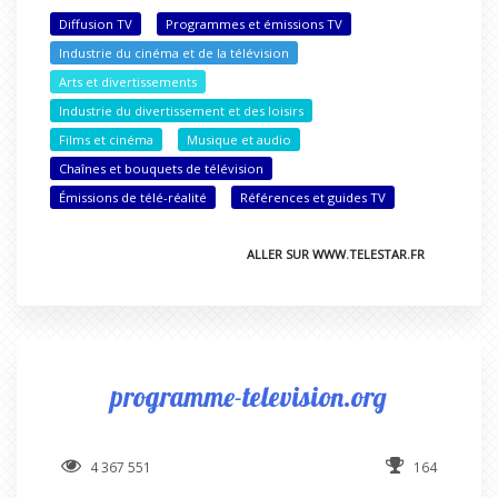
Diffusion TV
Programmes et émissions TV
Industrie du cinéma et de la télévision
Arts et divertissements
Industrie du divertissement et des loisirs
Films et cinéma
Musique et audio
Chaînes et bouquets de télévision
Émissions de télé-réalité
Références et guides TV
ALLER SUR WWW.TELESTAR.FR
programme-television.org
4 367 551
164