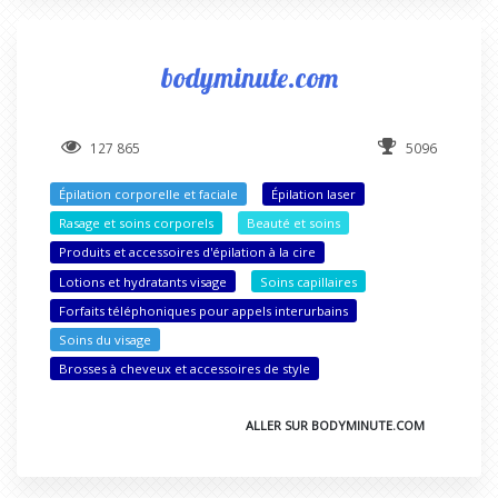
bodyminute.com
127 865
5096
Épilation corporelle et faciale
Épilation laser
Rasage et soins corporels
Beauté et soins
Produits et accessoires d'épilation à la cire
Lotions et hydratants visage
Soins capillaires
Forfaits téléphoniques pour appels interurbains
Soins du visage
Brosses à cheveux et accessoires de style
ALLER SUR BODYMINUTE.COM