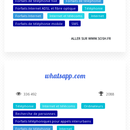
Forfaits de téléphonie fixe
Forfaits de téléphonie
Forfaits Internet ADSL et fibre optique
Téléphonie
Forfaits Internet
Internet et télécoms
Internet
Forfaits de téléphonie mobile
SMS
ALLER SUR WWW.SOSH.FR
whatsapp.com
336 492
2088
Téléphonie
Internet et télécoms
Ordinateurs
Recherche de personnes
Forfaits téléphoniques pour appels interurbains
Forfaits de téléphonie
Internet