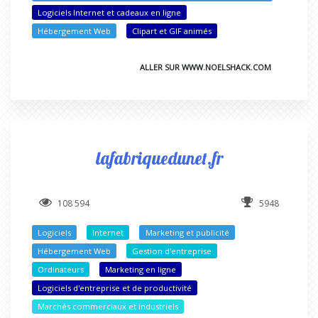
Logiciels Internet et cadeaux en ligne
Hébergement Web
Clipart et GIF animés
ALLER SUR WWW.NOELSHACK.COM
lafabriquedunet.fr
108 594
5948
Logiciels
Internet
Marketing et publicité
Hébergement Web
Gestion d'entreprise
Ordinateurs
Marketing en ligne
Logiciels d'entreprise et de productivité
Marchés commerciaux et industriels