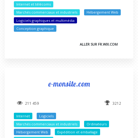
Internet et télécoms
Marchés commerciaux et industriels
Hébergement Web
Logiciels graphiques et multimédia
Conception graphique
ALLER SUR FR.WIX.COM
e-monsite.com
211 459
3212
Internet
Logiciels
Marchés commerciaux et industriels
Ordinateurs
Hébergement Web
Expédition et emballage