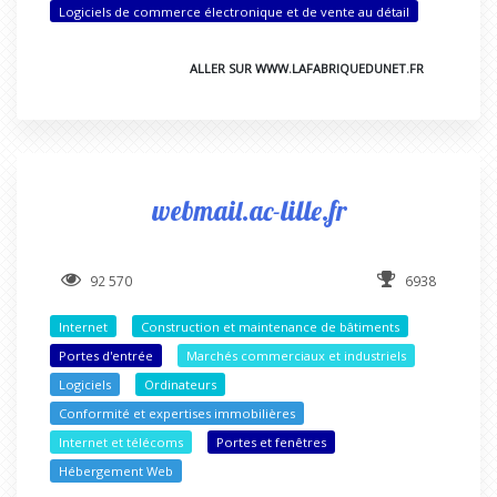
Logiciels de commerce électronique et de vente au détail
ALLER SUR WWW.LAFABRIQUEDUNET.FR
webmail.ac-lille.fr
92 570
6938
Internet
Construction et maintenance de bâtiments
Portes d'entrée
Marchés commerciaux et industriels
Logiciels
Ordinateurs
Conformité et expertises immobilières
Internet et télécoms
Portes et fenêtres
Hébergement Web