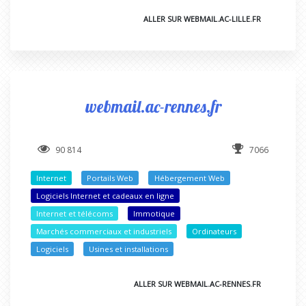
ALLER SUR WEBMAIL.AC-LILLE.FR
webmail.ac-rennes.fr
90 814
7066
Internet
Portails Web
Hébergement Web
Logiciels Internet et cadeaux en ligne
Internet et télécoms
Immotique
Marchés commerciaux et industriels
Ordinateurs
Logiciels
Usines et installations
ALLER SUR WEBMAIL.AC-RENNES.FR