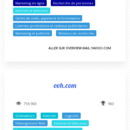
Marketing en ligne
Recherche de personnes
Internet et télécoms
Cartes de visite, papeterie et formulaires
Loteries, promotions et cadeaux publicitaires
Marketing et publicité
Moteurs de recherche
ALLER SUR OVERVIEW.MAIL.YAHOO.COM
ovh.com
756 963
963
Ordinateurs
Internet
Logiciels
Hébergement Web
Internet et télécoms