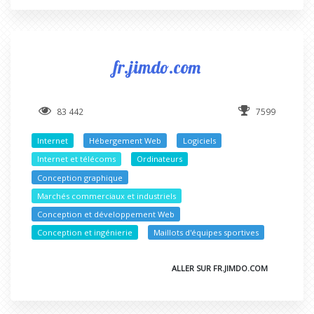
fr.jimdo.com
83 442
7599
Internet
Hébergement Web
Logiciels
Internet et télécoms
Ordinateurs
Conception graphique
Marchés commerciaux et industriels
Conception et développement Web
Conception et ingénierie
Maillots d'équipes sportives
ALLER SUR FR.JIMDO.COM