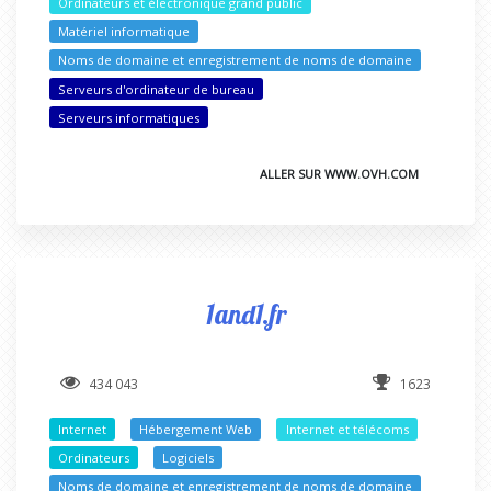
Ordinateurs et électronique grand public
Matériel informatique
Noms de domaine et enregistrement de noms de domaine
Serveurs d'ordinateur de bureau
Serveurs informatiques
ALLER SUR WWW.OVH.COM
1and1.fr
434 043
1623
Internet
Hébergement Web
Internet et télécoms
Ordinateurs
Logiciels
Noms de domaine et enregistrement de noms de domaine