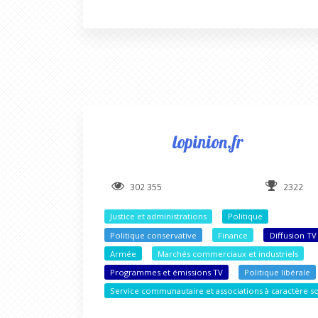
lopinion.fr
302 355
2322
Justice et administrations
Politique
Politique conservative
Finance
Diffusion TV
Armée
Marchés commerciaux et industriels
Programmes et émissions TV
Politique libérale
Service communautaire et associations à caractère so