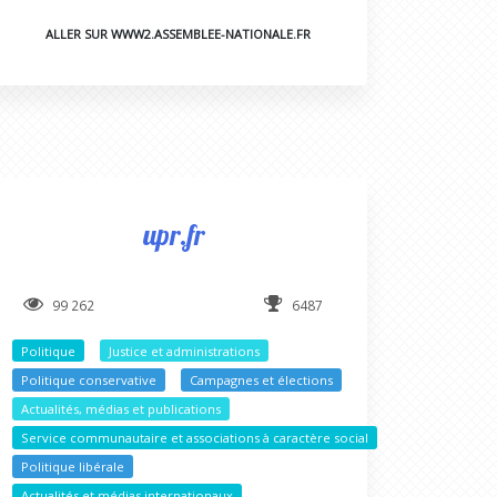
ALLER SUR WWW2.ASSEMBLEE-NATIONALE.FR
upr.fr
99 262
6487
Politique
Justice et administrations
Politique conservative
Campagnes et élections
Actualités, médias et publications
Service communautaire et associations à caractère social
Politique libérale
Actualités et médias internationaux