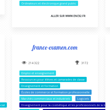
Ordinateurs et électronique grand public
ALLER SUR WWW.ENC92.FR
france-examen.com
214 322
3172
Emploi et enseignement
Ressources pour élèves et camarades de classe
Enseignement et formation
Écoles de commerce et formation professionnelle
Marchés commerciaux et industriels
Logiciels
cial
Enseignement pour la cosmétique et les professionnels de la bea