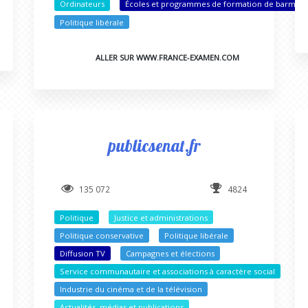
Ordinateurs
Écoles et programmes de formation de barman
Politique libérale
ALLER SUR WWW.FRANCE-EXAMEN.COM
publicsenat.fr
135 072
4824
Politique
Justice et administrations
Politique conservative
Politique libérale
Diffusion TV
Campagnes et élections
Service communautaire et associations à caractère social
Industrie du cinéma et de la télévision
Actualités, médias et publications