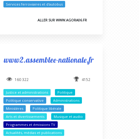
Services ferroviaires et d'autobus
ALLER SUR WWW.AGORA06.FR
www2.assemblee-nationale.fr
160 322
4152
Justice et administrations
Politique
Politique conservative
Administrations
Ministères
Politique libérale
Arts et divertissements
Musique et audio
Programmes et émissions TV
uté
Actualités, médias et publications