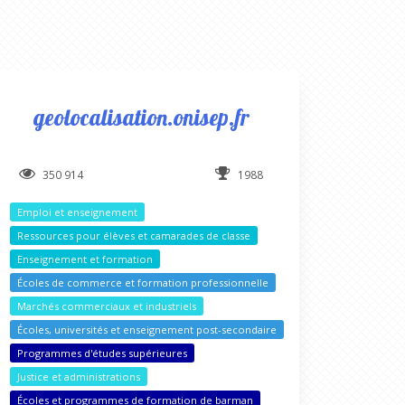
geolocalisation.onisep.fr
350 914
1988
Emploi et enseignement
Ressources pour élèves et camarades de classe
Enseignement et formation
Écoles de commerce et formation professionnelle
Marchés commerciaux et industriels
Écoles, universités et enseignement post-secondaire
Programmes d'études supérieures
Justice et administrations
Écoles et programmes de formation de barman