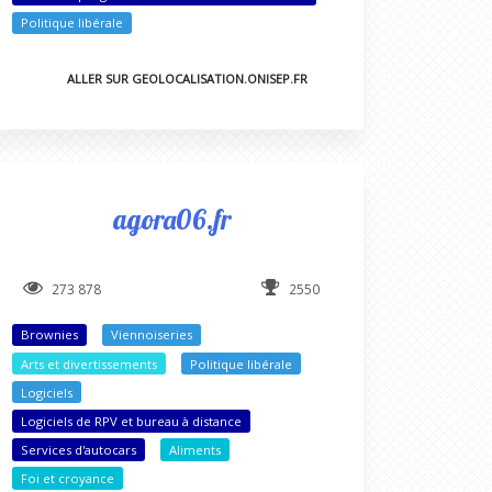
Politique libérale
ALLER SUR GEOLOCALISATION.ONISEP.FR
agora06.fr
273 878
2550
Brownies
Viennoiseries
Arts et divertissements
Politique libérale
Logiciels
Logiciels de RPV et bureau à distance
Services d'autocars
Aliments
Foi et croyance