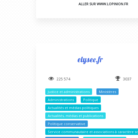
ALLER SUR WWW.LOPINION.FR
elysee.fr
225 574
3037
Justice et administrations
Ministères
Administrations
Politique
Actualités et médias politiques
Actualités, médias et publications
Politique conservative
Service communautaire et associations à caractère so