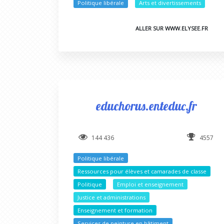
Politique libérale
Arts et divertissements
ALLER SUR WWW.ELYSEE.FR
educhorus.enteduc.fr
144 436
4557
Politique libérale
Ressources pour élèves et camarades de classe
Politique
Emploi et enseignement
Justice et administrations
Enseignement et formation
Services de peinture en bâtiment