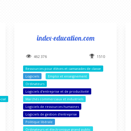
index-education.com
462 376
1510
Ressources pour élèves et camarades de classe
Logiciels
Emploi et enseignement
Ordinateurs
Logiciels d'entreprise et de productivité
cial
Marchés commerciaux et industriels
Logiciels de ressources humaines
Logiciels de gestion d'entreprise
Politique libérale
Ordinateurs et électronique grand public