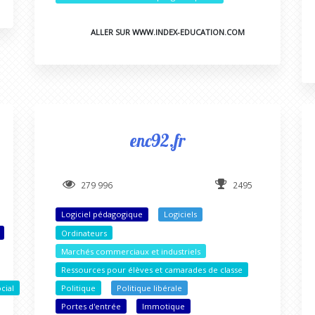
ALLER SUR WWW.INDEX-EDUCATION.COM
enc92.fr
279 996
2495
Logiciel pédagogique
Logiciels
Ordinateurs
Marchés commerciaux et industriels
Ressources pour élèves et camarades de classe
cial
Politique
Politique libérale
Portes d'entrée
Immotique