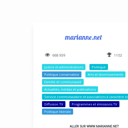
marianne.net
668 939
1102
Justice et administrations
Politique
Politique conservative
Arts et divertissements
Famille et communauté
Actualités, médias et publications
Service communautaire et associations à caractère so
Diffusion TV
Programmes et émissions TV
Politique libérale
ALLER SUR WWW.MARIANNE.NET