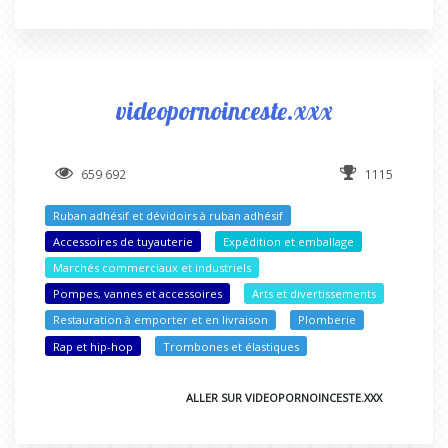
videopornoinceste.xxx
659 692
1115
Ruban adhésif et dévidoirs à ruban adhésif
Accessoires de tuyauterie
Expédition et emballage
Marchés commerciaux et industriels
Pompes, vannes et accessoires
Arts et divertissements
Restauration à emporter et en livraison
Plomberie
Rap et hip-hop
Trombones et élastiques
ALLER SUR VIDEOPORNOINCESTE.XXX