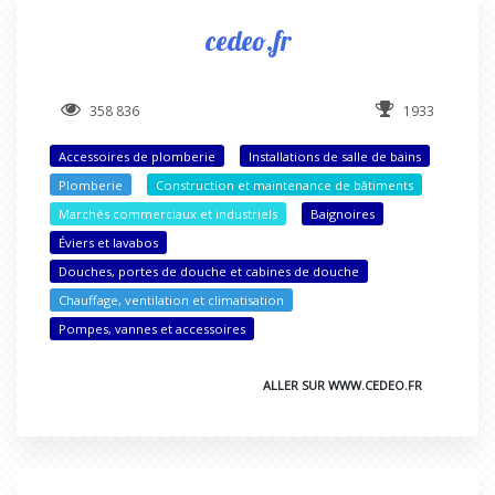
cedeo.fr
358 836
1933
Accessoires de plomberie
Installations de salle de bains
Plomberie
Construction et maintenance de bâtiments
Marchés commerciaux et industriels
Baignoires
Éviers et lavabos
Douches, portes de douche et cabines de douche
Chauffage, ventilation et climatisation
Pompes, vannes et accessoires
ALLER SUR WWW.CEDEO.FR