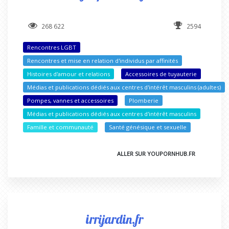
268 622
2594
Rencontres LGBT
Rencontres et mise en relation d'individus par affinités
Histoires d'amour et relations
Accessoires de tuyauterie
Médias et publications dédiés aux centres d'intérêt masculins (adultes)
Pompes, vannes et accessoires
Plomberie
Médias et publications dédiés aux centres d'intérêt masculins
Famille et communauté
Santé génésique et sexuelle
ALLER SUR YOUPORNHUB.FR
irrijardin.fr