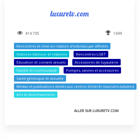
luxuretv.com
414 705
1699
Rencontres et mise en relation d'individus par affinités
Histoires d'amour et relations
Rencontres LGBT
Éducation et conseils sexuels
Accessoires de tuyauterie
Famille et communauté
Pompes, vannes et accessoires
Santé génésique et sexuelle
Médias et publications dédiés aux centres d'intérêt masculins (adultes)
Arts et divertissements
ALLER SUR LUXURETV.COM