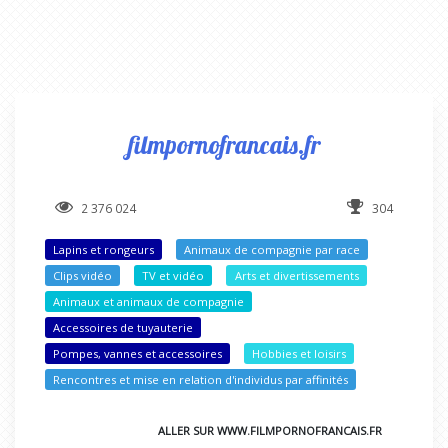
filmpornofrancais.fr
2 376 024
304
Lapins et rongeurs
Animaux de compagnie par race
Clips vidéo
TV et vidéo
Arts et divertissements
Animaux et animaux de compagnie
Accessoires de tuyauterie
Pompes, vannes et accessoires
Hobbies et loisirs
Rencontres et mise en relation d'individus par affinités
ALLER SUR WWW.FILMPORNOFRANCAIS.FR