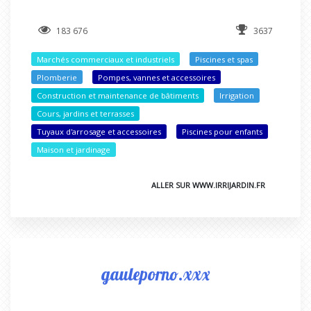
183 676
3637
Marchés commerciaux et industriels
Piscines et spas
Plomberie
Pompes, vannes et accessoires
Construction et maintenance de bâtiments
Irrigation
Cours, jardins et terrasses
Tuyaux d'arrosage et accessoires
Piscines pour enfants
Maison et jardinage
ALLER SUR WWW.IRRIJARDIN.FR
gauleporno.xxx