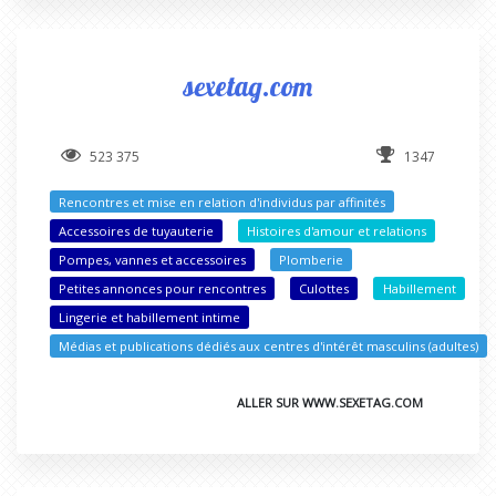
sexetag.com
523 375
1347
Rencontres et mise en relation d'individus par affinités
Accessoires de tuyauterie
Histoires d'amour et relations
Pompes, vannes et accessoires
Plomberie
Petites annonces pour rencontres
Culottes
Habillement
Lingerie et habillement intime
Médias et publications dédiés aux centres d'intérêt masculins (adultes)
ALLER SUR WWW.SEXETAG.COM