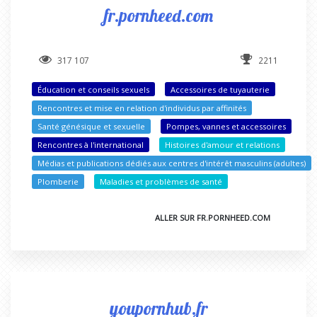
fr.pornheed.com
317 107
2211
Éducation et conseils sexuels
Accessoires de tuyauterie
Rencontres et mise en relation d'individus par affinités
Santé génésique et sexuelle
Pompes, vannes et accessoires
Rencontres à l'international
Histoires d'amour et relations
Médias et publications dédiés aux centres d'intérêt masculins (adultes)
Plomberie
Maladies et problèmes de santé
ALLER SUR FR.PORNHEED.COM
youpornhub.fr