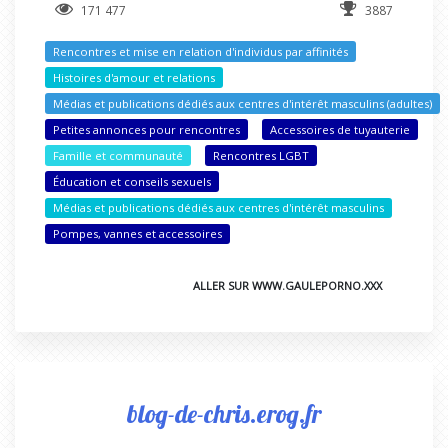
171 477
3887
Rencontres et mise en relation d'individus par affinités
Histoires d'amour et relations
Médias et publications dédiés aux centres d'intérêt masculins (adultes)
Petites annonces pour rencontres
Accessoires de tuyauterie
Famille et communauté
Rencontres LGBT
Éducation et conseils sexuels
Médias et publications dédiés aux centres d'intérêt masculins
Pompes, vannes et accessoires
ALLER SUR WWW.GAULEPORNO.XXX
blog-de-chris.erog.fr