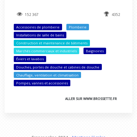
152 367
4352
Accessoires de plomberie
Plomberie
Installations de salle de bains
Construction et maintenance de bâtiments
Marchés commerciaux et industriels
Baignoires
Éviers et lavabos
Douches, portes de douche et cabines de douche
Chauffage, ventilation et climatisation
Pompes, vannes et accessoires
ALLER SUR WWW.BROSSETTE.FR