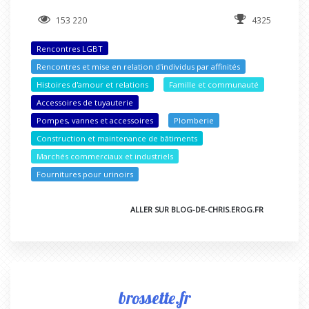
153 220
4325
Rencontres LGBT
Rencontres et mise en relation d'individus par affinités
Histoires d'amour et relations
Famille et communauté
Accessoires de tuyauterie
Pompes, vannes et accessoires
Plomberie
Construction et maintenance de bâtiments
Marchés commerciaux et industriels
Fournitures pour urinoirs
ALLER SUR BLOG-DE-CHRIS.EROG.FR
brossette.fr