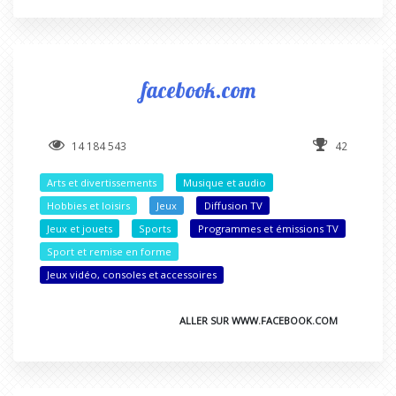
facebook.com
14 184 543
42
Arts et divertissements
Musique et audio
Hobbies et loisirs
Jeux
Diffusion TV
Jeux et jouets
Sports
Programmes et émissions TV
Sport et remise en forme
Jeux vidéo, consoles et accessoires
ALLER SUR WWW.FACEBOOK.COM