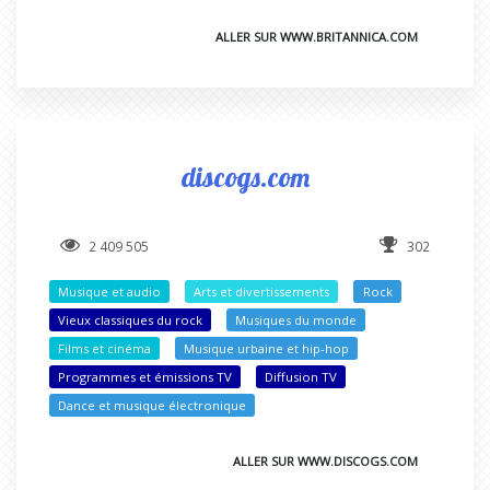
ALLER SUR WWW.BRITANNICA.COM
discogs.com
2 409 505
302
Musique et audio
Arts et divertissements
Rock
Vieux classiques du rock
Musiques du monde
Films et cinéma
Musique urbaine et hip-hop
Programmes et émissions TV
Diffusion TV
Dance et musique électronique
ALLER SUR WWW.DISCOGS.COM