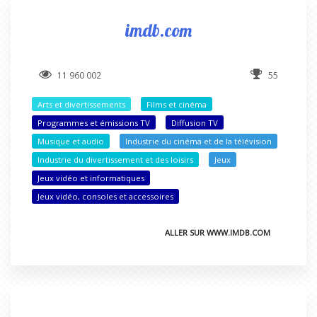
imdb.com
11 960 002
55
Arts et divertissements
Films et cinéma
Programmes et émissions TV
Diffusion TV
Musique et audio
Industrie du cinéma et de la télévision
Industrie du divertissement et des loisirs
Jeux
Jeux vidéo et informatiques
Jeux vidéo, consoles et accessoires
ALLER SUR WWW.IMDB.COM