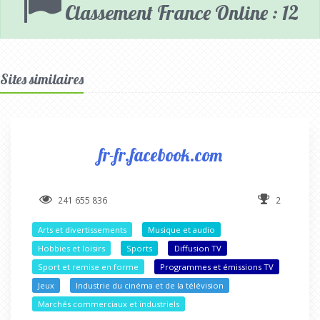
Classement France Online : 12
Sites similaires
fr-fr.facebook.com
241 655 836
2
Arts et divertissements
Musique et audio
Hobbies et loisirs
Sports
Diffusion TV
Sport et remise en forme
Programmes et émissions TV
Jeux
Industrie du cinéma et de la télévision
Marchés commerciaux et industriels