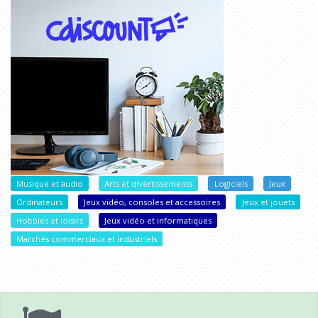
Musique et audio
Arts et divertissements
Logiciels
Jeux
Ordinateurs
Jeux vidéo, consoles et accessoires
Jeux et jouets
Hobbies et loisirs
Jeux vidéo et informatiques
Marchés commerciaux et industriels