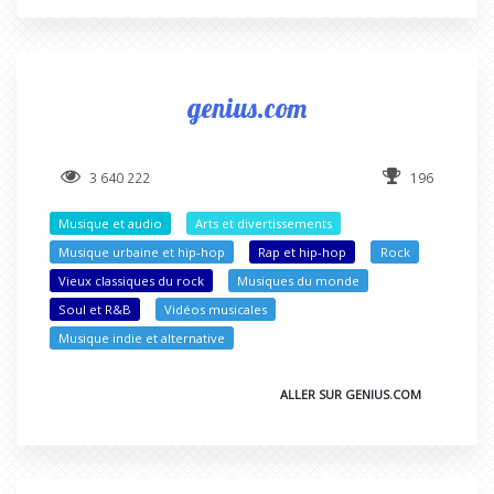
genius.com
3 640 222
196
Musique et audio
Arts et divertissements
Musique urbaine et hip-hop
Rap et hip-hop
Rock
Vieux classiques du rock
Musiques du monde
Soul et R&B
Vidéos musicales
Musique indie et alternative
ALLER SUR GENIUS.COM