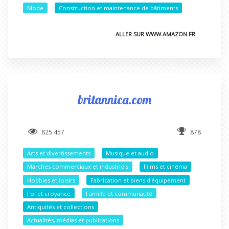
Mode
Construction et maintenance de bâtiments
ALLER SUR WWW.AMAZON.FR
britannica.com
825 457
878
Arts et divertissements
Musique et audio
Marchés commerciaux et industriels
Films et cinéma
Hobbies et loisirs
Fabrication et biens d'équipement
Foi et croyance
Famille et communauté
Antiquités et collections
Actualités, médias et publications