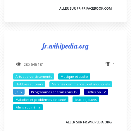
ALLER SUR FR-FR.FACEBOOK.COM
fr.wikipedia.org
285 646 181
1
Arts et divertissements
Musique et audio
Hobbies et loisirs
Marchés commerciaux et industriels
Jeux
Programmes et émissions TV
Diffusion TV
Maladies et problèmes de santé
Jeux et jouets
Films et cinéma
ALLER SUR FR.WIKIPEDIA.ORG