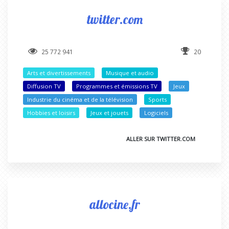
twitter.com
25 772 941
20
Arts et divertissements
Musique et audio
Diffusion TV
Programmes et émissions TV
Jeux
Industrie du cinéma et de la télévision
Sports
Hobbies et loisirs
Jeux et jouets
Logiciels
ALLER SUR TWITTER.COM
allocine.fr