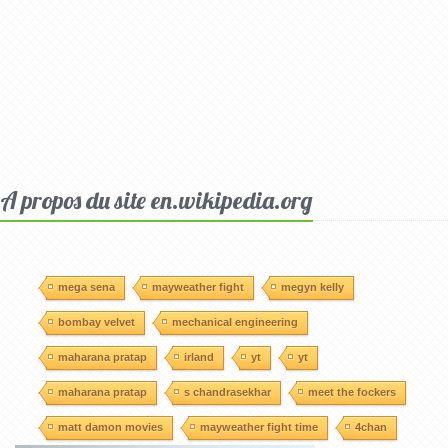
A propos du site en.wikipedia.org
mega sena
mayweather fight
megyn kelly
bombay velvet
mechanical engineering
maharana pratap
irland
yt
yt
maharana pratap
s chandrasekhar
meet the fockers
matt damon movies
mayweather fight time
4chan