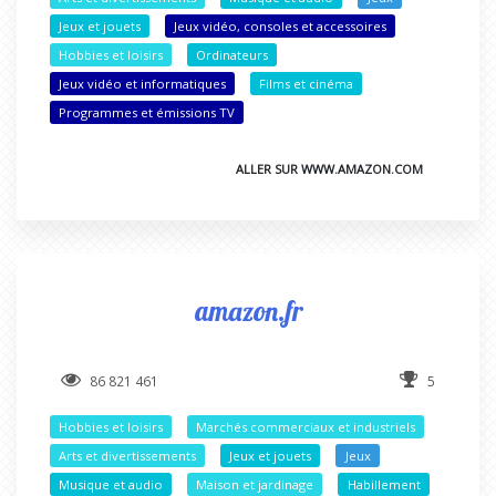
Jeux et jouets
Jeux vidéo, consoles et accessoires
Hobbies et loisirs
Ordinateurs
Jeux vidéo et informatiques
Films et cinéma
Programmes et émissions TV
ALLER SUR WWW.AMAZON.COM
amazon.fr
86 821 461
5
Hobbies et loisirs
Marchés commerciaux et industriels
Arts et divertissements
Jeux et jouets
Jeux
Musique et audio
Maison et jardinage
Habillement