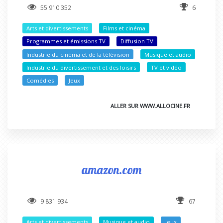
55 910 352
6
Arts et divertissements
Films et cinéma
Programmes et émissions TV
Diffusion TV
Industrie du cinéma et de la télévision
Musique et audio
Industrie du divertissement et des loisirs
TV et vidéo
Comédies
Jeux
ALLER SUR WWW.ALLOCINE.FR
amazon.com
9 831 934
67
Arts et divertissements
Musique et audio
Jeux