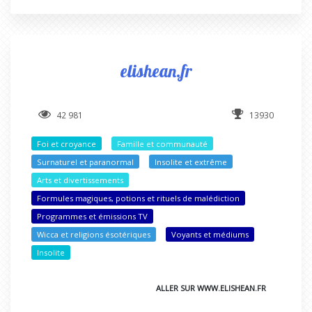
elishean.fr
42 981
13930
Foi et croyance
Famille et communauté
Surnaturel et paranormal
Insolite et extrême
Arts et divertissements
Formules magiques, potions et rituels de malédiction
Programmes et émissions TV
Wicca et religions ésotériques
Voyants et médiums
Insolite
ALLER SUR WWW.ELISHEAN.FR