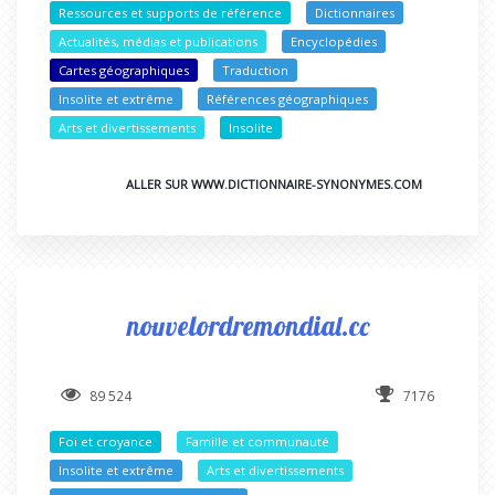
Ressources et supports de référence
Dictionnaires
Actualités, médias et publications
Encyclopédies
Cartes géographiques
Traduction
Insolite et extrême
Références géographiques
Arts et divertissements
Insolite
ALLER SUR WWW.DICTIONNAIRE-SYNONYMES.COM
nouvelordremondial.cc
89 524
7176
Foi et croyance
Famille et communauté
Insolite et extrême
Arts et divertissements