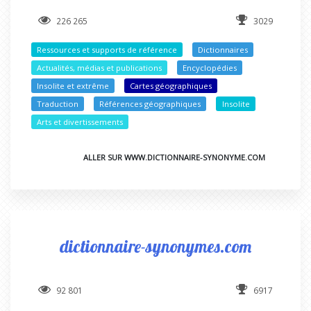
226 265
3029
Ressources et supports de référence
Dictionnaires
Actualités, médias et publications
Encyclopédies
Insolite et extrême
Cartes géographiques
Traduction
Références géographiques
Insolite
Arts et divertissements
ALLER SUR WWW.DICTIONNAIRE-SYNONYME.COM
dictionnaire-synonymes.com
92 801
6917