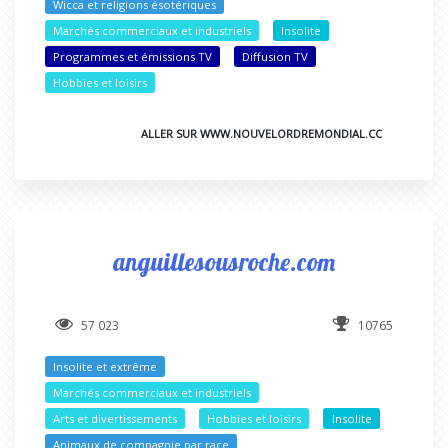
Wicca et religions ésotériques
Marchés commerciaux et industriels
Insolite
Programmes et émissions TV
Diffusion TV
Hobbies et loisirs
ALLER SUR WWW.NOUVELORDREMONDIAL.CC
anguillesousroche.com
57 023
10765
Insolite et extrême
Marchés commerciaux et industriels
Arts et divertissements
Hobbies et loisirs
Insolite
Animaux de compagnie par race