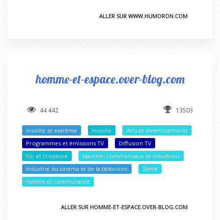
ALLER SUR WWW.HUMORON.COM
homme-et-espace.over-blog.com
44 442
13503
Insolite et extrême
Insolite
Arts et divertissements
Programmes et émissions TV
Diffusion TV
Foi et croyance
Marchés commerciaux et industriels
Industrie du cinéma et de la télévision
Santé
Famille et communauté
ALLER SUR HOMME-ET-ESPACE.OVER-BLOG.COM