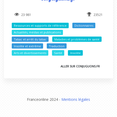
23 981
23521
Ressources et supports de référence
Dictionnaires
Actualités, médias et publications
Tabac et arrêt du tabac
Maladies et problèmes de santé
Insolite et extrême
Traduction
Arts et divertissements
Santé
Insolite
ALLER SUR CONJUGUONS.FR
Franceonline 2024 -
Mentions légales