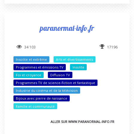
paranormal-info.fr
34 103
17196
Insolite et extrême
Arts et divertissements
Programmes et émissions TV
Insolite
Foi et croyance
Diffusion TV
Programmes TV de science-fiction et fantastique
Industrie du cinéma et de la télévision
Bijoux avec pierre de naissance
Famille et communauté
ALLER SUR WWW.PARANORMAL-INFO.FR