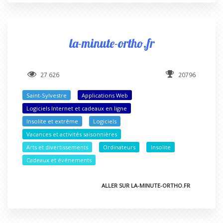
la-minute-ortho.fr
27 626
20796
Saint-Sylvestre
Applications Web
Logiciels Internet et cadeaux en ligne
Insolite et extrême
Logiciels
Vacances et activités saisonnières
Arts et divertissements
Ordinateurs
Insolite
Cadeaux et événements
ALLER SUR LA-MINUTE-ORTHO.FR