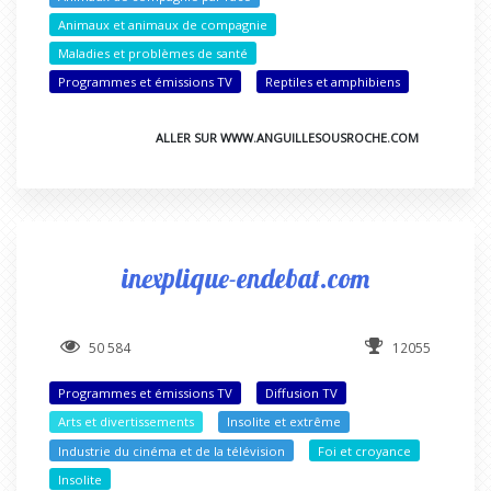
Animaux et animaux de compagnie
Maladies et problèmes de santé
Programmes et émissions TV
Reptiles et amphibiens
ALLER SUR WWW.ANGUILLESOUSROCHE.COM
inexplique-endebat.com
50 584
12055
Programmes et émissions TV
Diffusion TV
Arts et divertissements
Insolite et extrême
Industrie du cinéma et de la télévision
Foi et croyance
Insolite