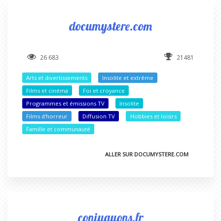
documystere.com
26 683
21481
Arts et divertissements
Insolite et extrême
Films et cinéma
Foi et croyance
Programmes et émissions TV
Insolite
Films d'horreur
Diffusion TV
Hobbies et loisirs
Famille et communauté
ALLER SUR DOCUMYSTERE.COM
conjuguons.fr