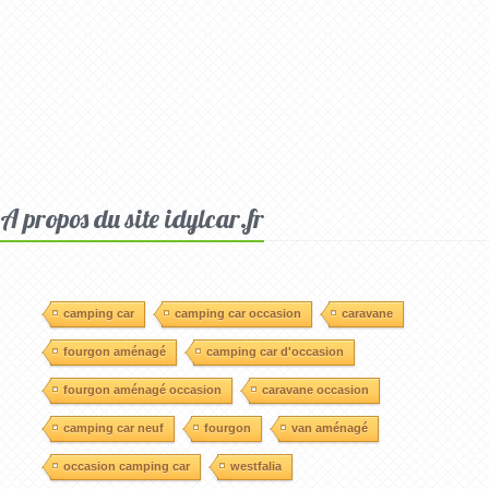
A propos du site idylcar.fr
camping car
camping car occasion
caravane
fourgon aménagé
camping car d'occasion
fourgon aménagé occasion
caravane occasion
camping car neuf
fourgon
van aménagé
occasion camping car
westfalia