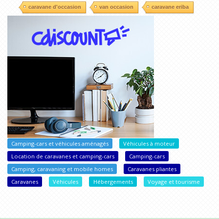
caravane d'occasion
van occasion
caravane eriba
Camping-cars et véhicules aménagés
Véhicules à moteur
Location de caravanes et camping-cars
Camping-cars
Camping, caravaning et mobile homes
Caravanes pliantes
Caravanes
Véhicules
Hébergements
Voyage et tourisme