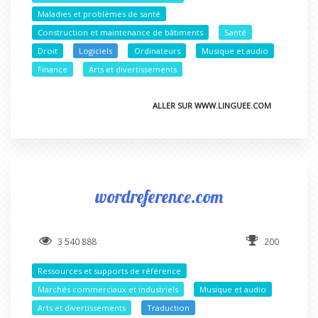
Maladies et problèmes de santé
Construction et maintenance de bâtiments
Santé
Droit
Logiciels
Ordinateurs
Musique et audio
Finance
Arts et divertissements
ALLER SUR WWW.LINGUEE.COM
wordreference.com
3 540 888
200
Ressources et supports de référence
Marchés commerciaux et industriels
Musique et audio
Arts et divertissements
Traduction