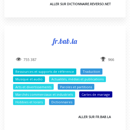
ALLER SUR DICTIONNAIRE.REVERSO.NET
fr.bab.la
755 387
966
Ressources et supports de référence
Traduction
Musique et audio
Actualités, médias et publications
Arts et divertissements
Paroles et partitions
Marchés commerciaux et industriels
Cartes de mariage
Hobbies et loisirs
Dictionnaires
ALLER SUR FR.BAB.LA