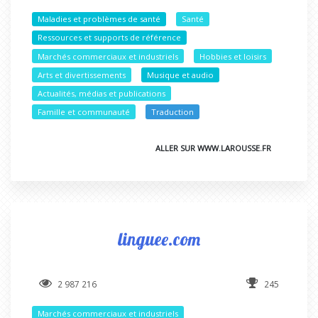
Maladies et problèmes de santé
Santé
Ressources et supports de référence
Marchés commerciaux et industriels
Hobbies et loisirs
Arts et divertissements
Musique et audio
Actualités, médias et publications
Famille et communauté
Traduction
ALLER SUR WWW.LAROUSSE.FR
linguee.com
2 987 216
245
Marchés commerciaux et industriels