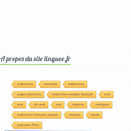
A propos du site linguee.fr
traduction
translate
traducteur
pages blanches
traduction anglais français
runt
trad
sfr mail
ask
traduire
+mitigate
traduction francais anglais
masern
meek
joyeuses fêtes