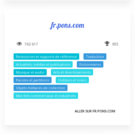
fr.pons.com
763 617
955
Ressources et supports de référence
Traduction
Actualités, médias et publications
Dictionnaires
Musique et audio
Arts et divertissements
Paroles et partitions
Hobbies et loisirs
Objets militaires de collection
Marchés commerciaux et industriels
ALLER SUR FR.PONS.COM