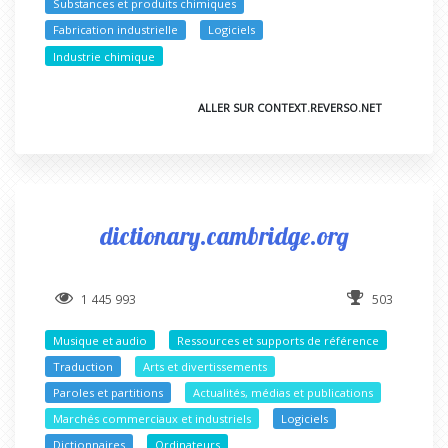
Substances et produits chimiques
Fabrication industrielle
Logiciels
Industrie chimique
ALLER SUR CONTEXT.REVERSO.NET
dictionary.cambridge.org
1 445 993
503
Musique et audio
Ressources et supports de référence
Traduction
Arts et divertissements
Paroles et partitions
Actualités, médias et publications
Marchés commerciaux et industriels
Logiciels
Dictionnaires
Ordinateurs