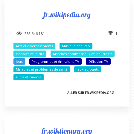
fr.wikipedia.org
285 646 181
1
Arts et divertissements
Musique et audio
Hobbies et loisirs
Marchés commerciaux et industriels
Jeux
Programmes et émissions TV
Diffusion TV
Maladies et problèmes de santé
Jeux et jouets
Films et cinéma
ALLER SUR FR.WIKIPEDIA.ORG
fr.wiktionary.org