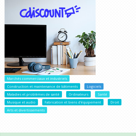
Marchés commerciaux et industriels
Construction et maintenance de bâtiments
Logiciels
Maladies et problèmes de santé
Ordinateurs
Santé
Musique et audio
Fabrication et biens d'équipement
Droit
Arts et divertissements