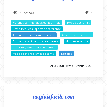
23 828 963
21
Marchés commerciaux et industriels
Hobbies et loisirs
Ressources et supports de référence
Animaux de compagnie par race
Arts et divertissements
Animaux et animaux de compagnie
Musique et audio
Actualités, médias et publications
Maladies et problèmes de santé
Logiciels
ALLER SUR FR.WIKTIONARY.ORG
anglaisfacile.com