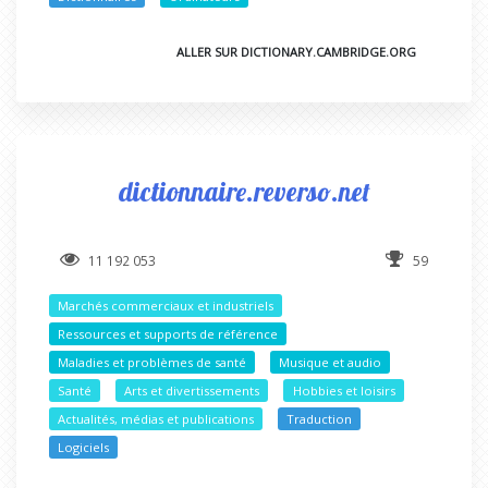
ALLER SUR DICTIONARY.CAMBRIDGE.ORG
dictionnaire.reverso.net
11 192 053
59
Marchés commerciaux et industriels
Ressources et supports de référence
Maladies et problèmes de santé
Musique et audio
Santé
Arts et divertissements
Hobbies et loisirs
Actualités, médias et publications
Traduction
Logiciels