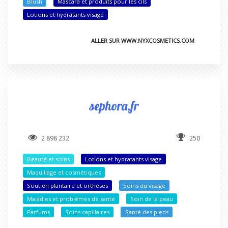
Blush
Mascara et produits pour les cils
Lotions et hydratants visage
ALLER SUR WWW.NYXCOSMETICS.COM
sephora.fr
2 898 232
250
Beauté et soins
Lotions et hydratants visage
Maquillage et cosmétiques
Soutien plantaire et orthèses
Soins du visage
Maladies et problèmes de santé
Soin de la peau
Parfums
Soins capillaires
Santé des pieds