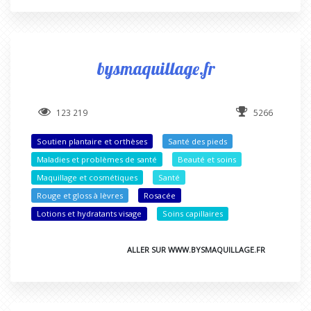
bysmaquillage.fr
123 219
5266
Soutien plantaire et orthèses
Santé des pieds
Maladies et problèmes de santé
Beauté et soins
Maquillage et cosmétiques
Santé
Rouge et gloss à lèvres
Rosacée
Lotions et hydratants visage
Soins capillaires
ALLER SUR WWW.BYSMAQUILLAGE.FR