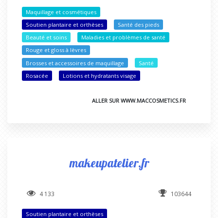
Maquillage et cosmétiques
Soutien plantaire et orthèses
Santé des pieds
Beauté et soins
Maladies et problèmes de santé
Rouge et gloss à lèvres
Brosses et accessoires de maquillage
Santé
Rosacée
Lotions et hydratants visage
ALLER SUR WWW.MACCOSMETICS.FR
makeupatelier.fr
4 133
103644
Soutien plantaire et orthèses