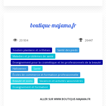
boutique-majama.fr
20 934
26447
Soutien plantaire et orthèses
Santé des pieds
Maladies et problèmes de santé
Enseignement pour la cosmétique et les professionnels de la beauté
Halloween
Santé
Écoles de commerce et formation professionnelle
Beauté et soins
Vacances et activités saisonnières
Enseignement et formation
ALLER SUR WWW.BOUTIQUE-MAJAMA.FR