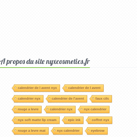
A propos du site nyxcosmetics.fr
calendrier de l avent nyx
calendrier de l avent
calendrier nyx
calendrier de l'avent
faux cils
rouge a levre
calendrier nyx
nyx calendrier
nyx soft matte lip cream
epic ink
coffret nyx
rouge a levre mat
nyx calendrier
eyebrow