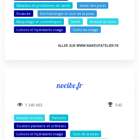
Maladies et problèmes de santé
Santé des pieds
Rosacée
Dermatologie et soin de la peau
Maquillage et cosmétiques
Santé
Beauté et soins
Lotions et hydratants visage
Soins du visage
ALLER SUR WWW.MAKEUPATELIER.FR
nocibe.fr
1 345 663
543
Beauté et soins
Parfums
Soutien plantaire et orthèses
Lotions et hydratants visage
Soin de la peau