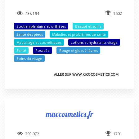
438 194
1602
Soutien plantaire et orthèses
Beauté et soins
Santé des pieds
Maladies et problèmes de santé
Maquillage et cosmétiques
Lotions et hydratants visage
Santé
Rosacée
Rouge et gloss à lèvres
Soins du visage
ALLER SUR WWW.KIKOCOSMETICS.COM
maccosmetics.fr
393 972
1791