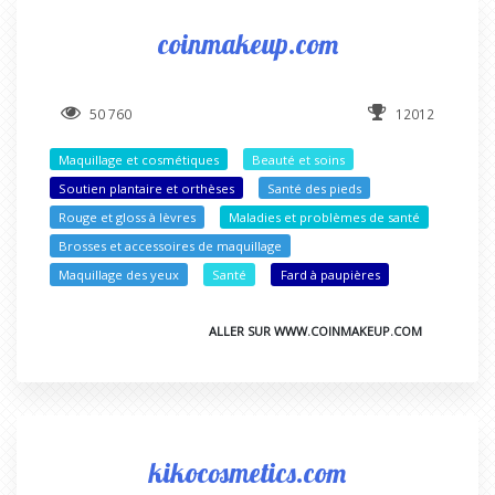
coinmakeup.com
50 760
12012
Maquillage et cosmétiques
Beauté et soins
Soutien plantaire et orthèses
Santé des pieds
Rouge et gloss à lèvres
Maladies et problèmes de santé
Brosses et accessoires de maquillage
Maquillage des yeux
Santé
Fard à paupières
ALLER SUR WWW.COINMAKEUP.COM
kikocosmetics.com