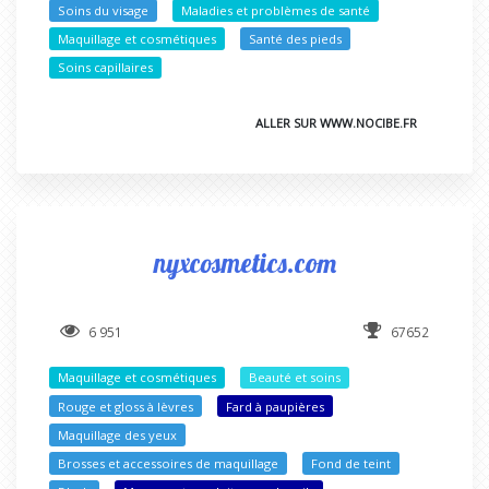
Soins du visage
Maladies et problèmes de santé
Maquillage et cosmétiques
Santé des pieds
Soins capillaires
ALLER SUR WWW.NOCIBE.FR
nyxcosmetics.com
6 951
67652
Maquillage et cosmétiques
Beauté et soins
Rouge et gloss à lèvres
Fard à paupières
Maquillage des yeux
Brosses et accessoires de maquillage
Fond de teint