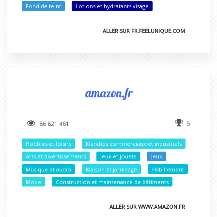
Fond de teint
Lotions et hydratants visage
ALLER SUR FR.FEELUNIQUE.COM
amazon.fr
86 821 461
5
Hobbies et loisirs
Marchés commerciaux et industriels
Arts et divertissements
Jeux et jouets
Jeux
Musique et audio
Maison et jardinage
Habillement
Mode
Construction et maintenance de bâtiments
ALLER SUR WWW.AMAZON.FR