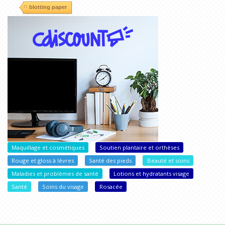
blotting paper
Maquillage et cosmétiques
Soutien plantaire et orthèses
Rouge et gloss à lèvres
Santé des pieds
Beauté et soins
Maladies et problèmes de santé
Lotions et hydratants visage
Santé
Soins du visage
Rosacée