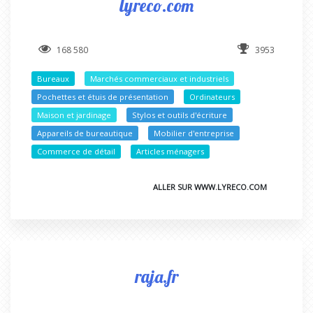
lyreco.com
168 580
3953
Bureaux
Marchés commerciaux et industriels
Pochettes et étuis de présentation
Ordinateurs
Maison et jardinage
Stylos et outils d'écriture
Appareils de bureautique
Mobilier d'entreprise
Commerce de détail
Articles ménagers
ALLER SUR WWW.LYRECO.COM
raja.fr