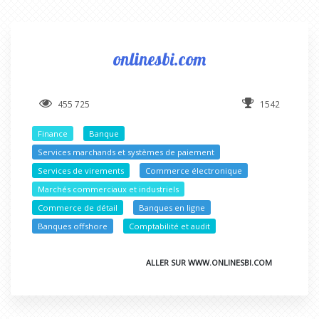
onlinesbi.com
455 725
1542
Finance
Banque
Services marchands et systèmes de paiement
Services de virements
Commerce électronique
Marchés commerciaux et industriels
Commerce de détail
Banques en ligne
Banques offshore
Comptabilité et audit
ALLER SUR WWW.ONLINESBI.COM