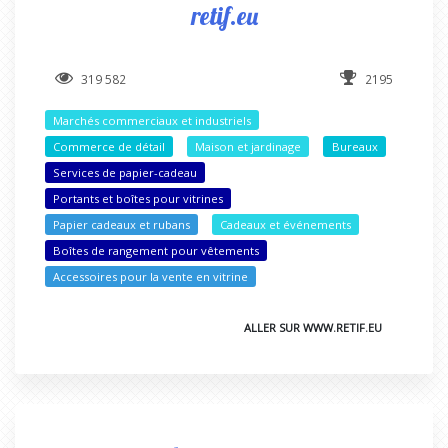
retif.eu
319 582
2195
Marchés commerciaux et industriels
Commerce de détail
Maison et jardinage
Bureaux
Services de papier-cadeau
Portants et boîtes pour vitrines
Papier cadeaux et rubans
Cadeaux et événements
Boîtes de rangement pour vêtements
Accessoires pour la vente en vitrine
ALLER SUR WWW.RETIF.EU