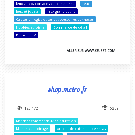
Jeux vidéo, consoles et accessoires
Jeux
Jeux et jouets
Jeux grand public
Caisses enregistreuses et accessoires connexes
Hobbies et loisirs
Commerce de détail
Diffusion TV
ALLER SUR WWW.KELBET.COM
shop.metro.fr
123 172
5269
Marchés commerciaux et industriels
Maison et jardinage
Articles de cuisine et de repas