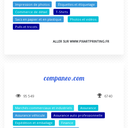
Impression de photos
Étiquettes et étiquetage
Commerce de détail
T-Shirts
Sacs en papier et en plastique
Photos et vidéos
Pulls et tricots
ALLER SUR WWW.PIXARTPRINTING.FR
companeo.com
95 549
6740
Marchés commerciaux et industriels
Assurance
Assurance véhicule
Assurance auto professionnelle
Expédition et emballage
Finance