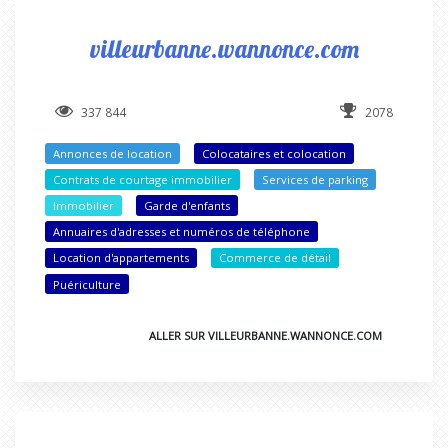
villeurbanne.wannonce.com
337 844
2078
Annonces de location
Colocataires et colocation
Contrats de courtage immobilier
Services de parking
Immobilier
Garde d'enfants
Annuaires d'adresses et numéros de téléphone
Location d'appartements
Commerce de détail
Puériculture
ALLER SUR VILLEURBANNE.WANNONCE.COM