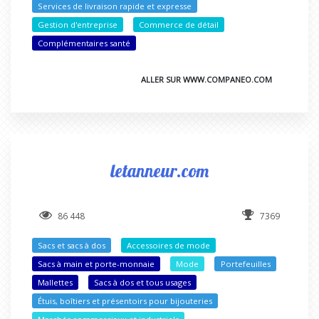
Services de livraison rapide et expresse
Gestion d'entreprise
Commerce de détail
Complémentaires santé
ALLER SUR WWW.COMPANEO.COM
letanneur.com
86 448
7369
Sacs et sacs à dos
Accessoires de mode
Sacs à main et porte-monnaie
Mode
Portefeuilles
Mallettes
Sacs à dos et tous usages
Étuis, boîtiers et présentoirs pour bijouteries