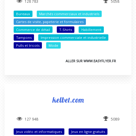
128 783
5058
Bureaux
Marchés commerciaux et industriels
Cartes de visite, papeterie et formulaires
Commerce de détail
T-Shirts
Habillement
Tampons
Impression commerciale et industrielle
Pulls et tricots
Mode
ALLER SUR WWW.EASYFLYER.FR
kelbet.com
127 948
5089
Jeux vidéo et informatiques
Jeux en ligne gratuits