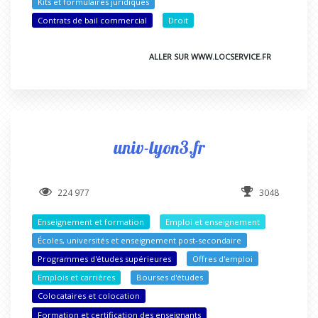
Kits et formulaires juridiques
Contrats de bail commercial
Droit
ALLER SUR WWW.LOCSERVICE.FR
univ-lyon3.fr
224 977
3048
Enseignement et formation
Emploi et enseignement
Écoles, universités et enseignement post-secondaire
Programmes d'études supérieures
Offres d'emploi
Emplois et carrières
Bourses d'études
Colocataires et colocation
Formation et certification des enseignants