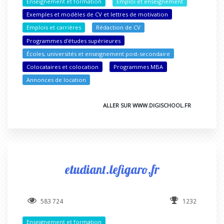
Enseignement et formation
Emploi et enseignement
Exemples et modèles de CV et lettres de motivation
Emplois et carrières
Rédaction de CV
Programmes d'études supérieures
Écoles, universités et enseignement post-secondaire
Colocataires et colocation
Programmes MBA
Annonces de location
ALLER SUR WWW.DIGISCHOOL.FR
etudiant.lefigaro.fr
583 724
1232
Enseignement et formation