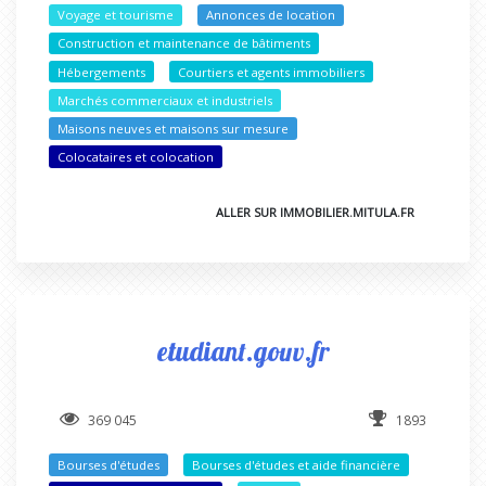
Voyage et tourisme
Annonces de location
Construction et maintenance de bâtiments
Hébergements
Courtiers et agents immobiliers
Marchés commerciaux et industriels
Maisons neuves et maisons sur mesure
Colocataires et colocation
ALLER SUR IMMOBILIER.MITULA.FR
etudiant.gouv.fr
369 045
1893
Bourses d'études
Bourses d'études et aide financière