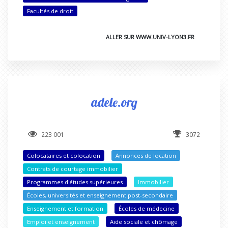
Facultés de droit
ALLER SUR WWW.UNIV-LYON3.FR
adele.org
223 001
3072
Colocataires et colocation
Annonces de location
Contrats de courtage immobilier
Programmes d'études supérieures
Immobilier
Écoles, universités et enseignement post-secondaire
Enseignement et formation
Écoles de médecine
Emploi et enseignement
Aide sociale et chômage