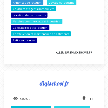
Annonces de location
Voyage et tourisme
Courtiers et agents immobiliers
Location d'appartements
Marchés commerciaux et industriels
Colocataires et colocation
Construction et maintenance de bâtiments
Petites annonces
ALLER SUR IMMO.TROVIT.FR
digischool.fr
638 672
1141