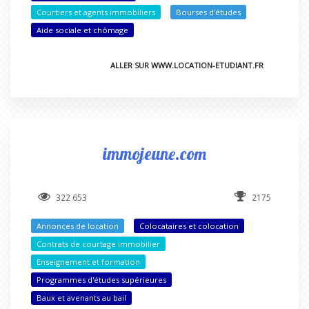
Courtiers et agents immobiliers
Bourses d'études
Aide sociale et chômage
ALLER SUR WWW.LOCATION-ETUDIANT.FR
immojeune.com
322 653
2175
Annonces de location
Colocataires et colocation
Contrats de courtage immobilier
Enseignement et formation
Programmes d'études supérieures
Baux et avenants au bail