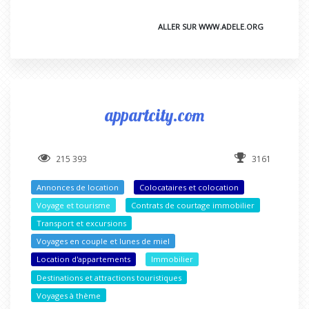
ALLER SUR WWW.ADELE.ORG
appartcity.com
215 393
3161
Annonces de location
Colocataires et colocation
Voyage et tourisme
Contrats de courtage immobilier
Transport et excursions
Voyages en couple et lunes de miel
Location d'appartements
Immobilier
Destinations et attractions touristiques
Voyages à thème