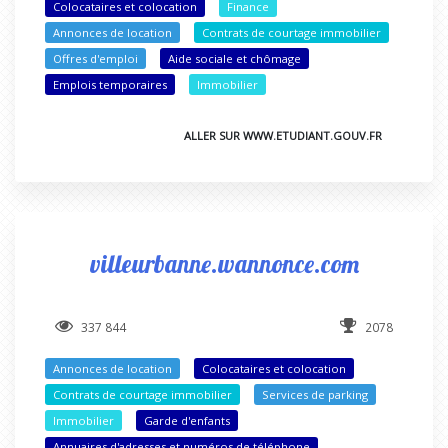
Colocataires et colocation
Finance
Annonces de location
Contrats de courtage immobilier
Offres d'emploi
Aide sociale et chômage
Emplois temporaires
Immobilier
ALLER SUR WWW.ETUDIANT.GOUV.FR
villeurbanne.wannonce.com
337 844
2078
Annonces de location
Colocataires et colocation
Contrats de courtage immobilier
Services de parking
Immobilier
Garde d'enfants
Annuaires d'adresses et numéros de téléphone