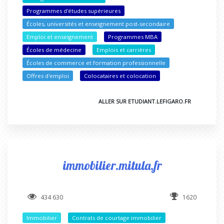
Programmes d'études supérieures
Écoles, universités et enseignement post-secondaire
Emploi et enseignement
Programmes MBA
Écoles de médecine
Emplois et carrières
Écoles de commerce et formation professionnelle
Offres d'emploi
Colocataires et colocation
ALLER SUR ETUDIANT.LEFIGARO.FR
immobilier.mitula.fr
434 630
1620
Immobilier
Contrats de courtage immobilier