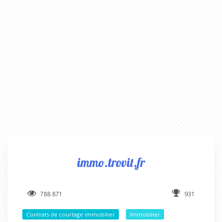
immo.trovit.fr
788 871
931
Contrats de courtage immobilier
Immobilier