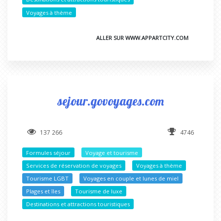
Voyages à thème
ALLER SUR WWW.APPARTCITY.COM
sejour.govoyages.com
137 266
4746
Formules séjour
Voyage et tourisme
Services de réservation de voyages
Voyages à thème
Tourisme LGBT
Voyages en couple et lunes de miel
Plages et îles
Tourisme de luxe
Destinations et attractions touristiques