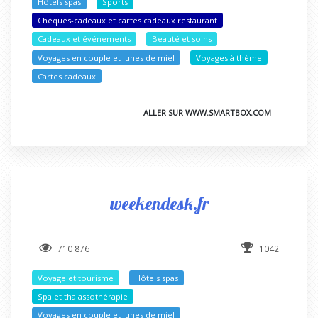
Hôtels spas
Sports
Chèques-cadeaux et cartes cadeaux restaurant
Cadeaux et événements
Beauté et soins
Voyages en couple et lunes de miel
Voyages à thème
Cartes cadeaux
ALLER SUR WWW.SMARTBOX.COM
weekendesk.fr
710 876
1042
Voyage et tourisme
Hôtels spas
Spa et thalassothérapie
Voyages en couple et lunes de miel