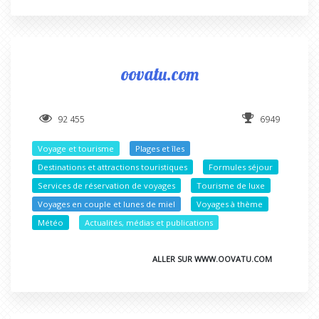
oovatu.com
92 455
6949
Voyage et tourisme
Plages et îles
Destinations et attractions touristiques
Formules séjour
Services de réservation de voyages
Tourisme de luxe
Voyages en couple et lunes de miel
Voyages à thème
Météo
Actualités, médias et publications
ALLER SUR WWW.OOVATU.COM