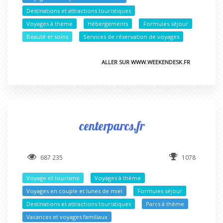
Destinations et attractions touristiques
Voyages à thème
Hébergements
Formules séjour
Beauté et soins
Services de réservation de voyages
ALLER SUR WWW.WEEKENDESK.FR
centerparcs.fr
687 235
1078
Voyage et tourisme
Voyages à thème
Voyages en couple et lunes de miel
Formules séjour
Destinations et attractions touristiques
Parcs à thème
Vacances et voyages familiaux