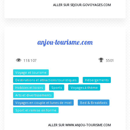
ALLER SUR SEJOUR.GOVOYAGES.COM
anjou-tourisme.com
118 107
5501
Voyage et tourisme
Destinations et attractions touristiques
Hébergements
Hobbies et loisirs
Sports
Voyages à thème
Arts et divertissements
Voyages en couple et lunes de miel
Bed & Breakfasts
Sport et remise en forme
ALLER SUR WWW.ANJOU-TOURISME.COM