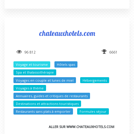
chateauxhotels.com
96 812
6661
Voyage et tourisme
Hôtels spas
Spa et thalassothérapie
Voyages en couple et lunes de miel
Hébergements
Voyages à thème
Annuaires, guides et critiques de restaurants
Destinations et attractions touristiques
Restaurants sans plats à emporter
Formules séjour
ALLER SUR WWW.CHATEAUXHOTELS.COM