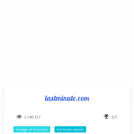
lastminute.com
2 180 317
327
Voyage et tourisme
Formules séjour