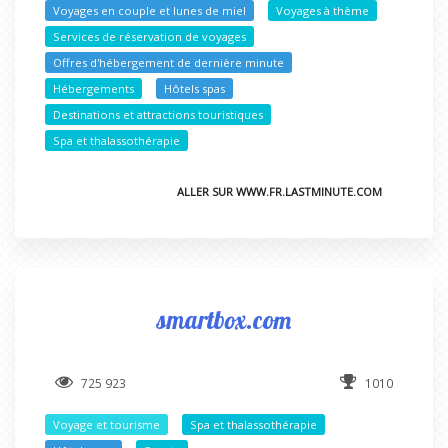
Voyages en couple et lunes de miel
Voyages à thème
Services de réservation de voyages
Offres d'hébergement de dernière minute
Hébergements
Hôtels spas
Destinations et attractions touristiques
Spa et thalassothérapie
ALLER SUR WWW.FR.LASTMINUTE.COM
smartbox.com
725 923
1010
Voyage et tourisme
Spa et thalassothérapie