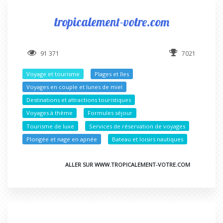
tropicalement-votre.com
91 371
7021
Voyage et tourisme
Plages et îles
Voyages en couple et lunes de miel
Destinations et attractions touristiques
Voyages à thème
Formules séjour
Tourisme de luxe
Services de réservation de voyages
Plongée et nage en apnée
Bateau et loisirs nautiques
ALLER SUR WWW.TROPICALEMENT-VOTRE.COM