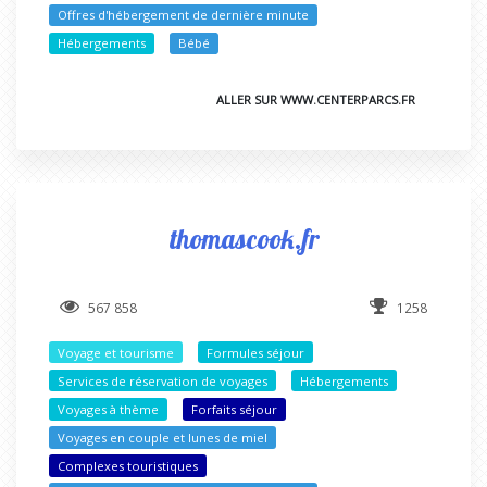
Offres d'hébergement de dernière minute
Hébergements
Bébé
ALLER SUR WWW.CENTERPARCS.FR
thomascook.fr
567 858
1258
Voyage et tourisme
Formules séjour
Services de réservation de voyages
Hébergements
Voyages à thème
Forfaits séjour
Voyages en couple et lunes de miel
Complexes touristiques