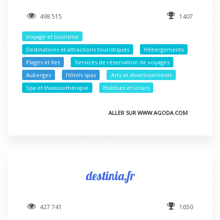
498 515
1407
Voyage et tourisme
Destinations et attractions touristiques
Hébergements
Plages et îles
Services de réservation de voyages
Auberges
Hôtels spas
Arts et divertissements
Spa et thalassothérapie
Hobbies et loisirs
ALLER SUR WWW.AGODA.COM
destinia.fr
427 741
1650