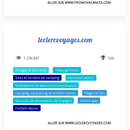
ALLER SUR WWW.PROMOVACANCES.COM
leclercvoyages.com
1 298 887
560
Voyage et tourisme
Hébergements
Sites et terrains de camping
Formules séjour
Destinations et attractions touristiques
Camping, caravaning et mobile homes
Plages et îles
Services de réservation de voyages
Hôtels spas
Forfaits séjour
ALLER SUR WWW.LECLERCVOYAGES.COM