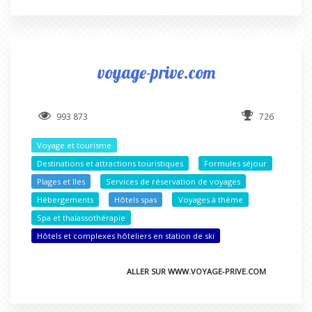
voyage-prive.com
993 873
726
Voyage et tourisme
Destinations et attractions touristiques
Formules séjour
Plages et îles
Services de réservation de voyages
Hébergements
Hôtels spas
Voyages à thème
Spa et thalassothérapie
Hôtels et complexes hôteliers en station de ski
ALLER SUR WWW.VOYAGE-PRIVE.COM