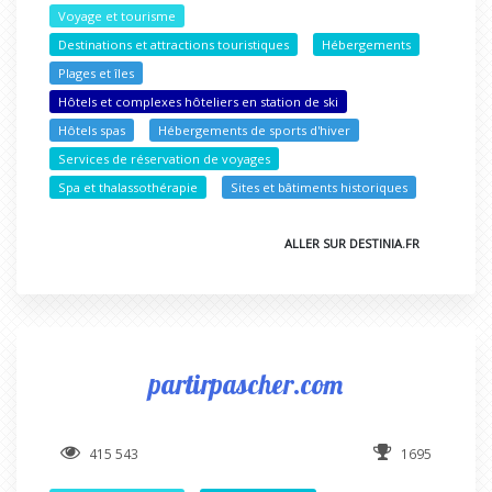
Voyage et tourisme
Destinations et attractions touristiques
Hébergements
Plages et îles
Hôtels et complexes hôteliers en station de ski
Hôtels spas
Hébergements de sports d'hiver
Services de réservation de voyages
Spa et thalassothérapie
Sites et bâtiments historiques
ALLER SUR DESTINIA.FR
partirpascher.com
415 543
1695