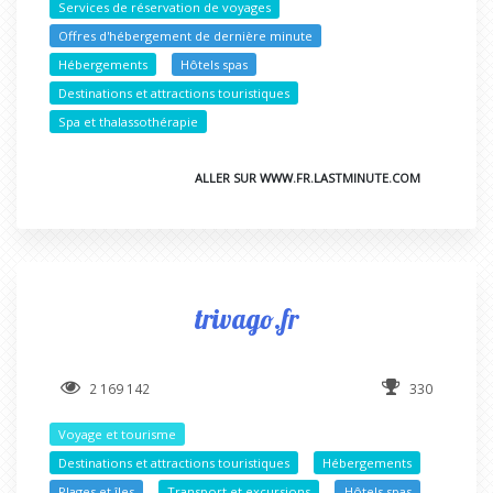
Services de réservation de voyages
Offres d'hébergement de dernière minute
Hébergements
Hôtels spas
Destinations et attractions touristiques
Spa et thalassothérapie
ALLER SUR WWW.FR.LASTMINUTE.COM
trivago.fr
2 169 142
330
Voyage et tourisme
Destinations et attractions touristiques
Hébergements
Plages et îles
Transport et excursions
Hôtels spas