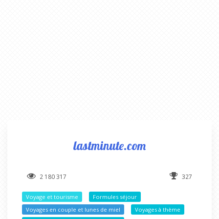
lastminute.com
2 180 317
327
Voyage et tourisme
Formules séjour
Voyages en couple et lunes de miel
Voyages à thème