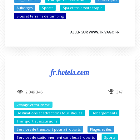
Auberges
Sports
Spa et thalassothérapie
Sites et terrains de camping
ALLER SUR WWW.TRIVAGO.FR
fr.hotels.com
2 049 348
347
Voyage et tourisme
Destinations et attractions touristiques
Hébergements
Transport et excursions
Services de transport pour aéroports
Plages et îles
Services de stationnement dans les aéroports
Sports