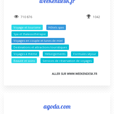
weekendesk.fr
710 876
1042
Voyage et tourisme
Hôtels spas
Spa et thalassothérapie
Voyages en couple et lunes de miel
Destinations et attractions touristiques
Voyages à thème
Hébergements
Formules séjour
Beauté et soins
Services de réservation de voyages
ALLER SUR WWW.WEEKENDESK.FR
agoda.com