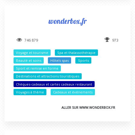
wonderbox.fr
746 879
973
Voyage et tourisme
Spa et thalassothérapie
Beauté et soins
Hôtels spas
Sports
Sport et remise en forme
Destinations et attractions touristiques
Chèques-cadeaux et cartes cadeaux restaurant
Voyages à thème
Cadeaux et événements
ALLER SUR WWW.WONDERBOX.FR