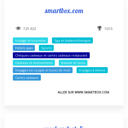
smartbox.com
725 923
1010
Voyage et tourisme
Spa et thalassothérapie
Hôtels spas
Sports
Chèques-cadeaux et cartes cadeaux restaurant
Cadeaux et événements
Beauté et soins
Voyages en couple et lunes de miel
Voyages à thème
Cartes cadeaux
ALLER SUR WWW.SMARTBOX.COM