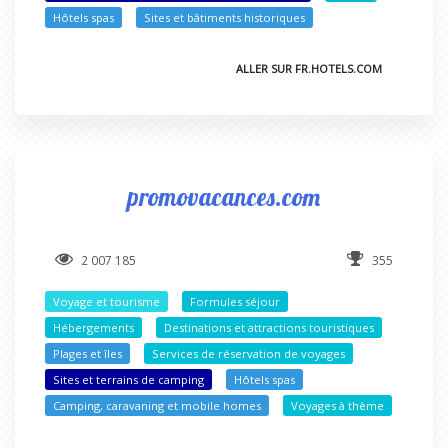
Hôtels spas
Sites et bâtiments historiques
ALLER SUR FR.HOTELS.COM
promovacances.com
2 007 185
355
Voyage et tourisme
Formules séjour
Hébergements
Destinations et attractions touristiques
Plages et îles
Services de réservation de voyages
Sites et terrains de camping
Hôtels spas
Camping, caravaning et mobile homes
Voyages à thème