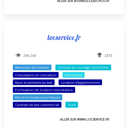
ALLER SUR BUSINESS.LESECHOS.FR
locservice.fr
294 240
2375
Annonces de location
Contrats de courtage immobilier
Colocataires et colocation
Immobilier
Baux et avenants au bail
Location d'appartements
Formulaires de location immobilière
Kits et formulaires juridiques
Contrats de bail commercial
Droit
ALLER SUR WWW.LOCSERVICE.FR