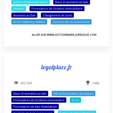
Justice et administrations
Baux et avenants au bail
Finance
Formulaires de location immobilière
Avenants au bail
Changement de nom
Droit relatif aux faillites
Services de recouvrement
ALLER SUR WWW.DICTIONNAIRE-JURIDIQUE.COM
legalplace.fr
422 356
1666
Baux et avenants au bail
Kits et formulaires juridiques
Formulaires de location immobilière
Droit
Formulaires de bail d'habitation