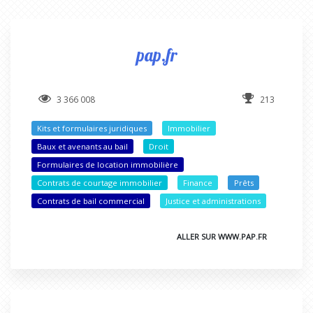
pap.fr
3 366 008
213
Kits et formulaires juridiques
Immobilier
Baux et avenants au bail
Droit
Formulaires de location immobilière
Contrats de courtage immobilier
Finance
Prêts
Contrats de bail commercial
Justice et administrations
ALLER SUR WWW.PAP.FR