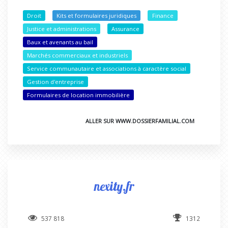
Droit
Kits et formulaires juridiques
Finance
Justice et administrations
Assurance
Baux et avenants au bail
Marchés commerciaux et industriels
Service communautaire et associations à caractère social
Gestion d'entreprise
Formulaires de location immobilière
ALLER SUR WWW.DOSSIERFAMILIAL.COM
nexity.fr
537 818
1312