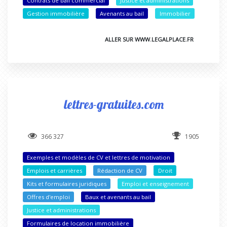
Contrats de bail commercial
Justice et administrations
Gestion immobilière
Avenants au bail
Immobilier
ALLER SUR WWW.LEGALPLACE.FR
lettres-gratuites.com
366 327
1905
Exemples et modèles de CV et lettres de motivation
Emplois et carrières
Rédaction de CV
Droit
Kits et formulaires juridiques
Emploi et enseignement
Offres d'emploi
Baux et avenants au bail
Justice et administrations
Formulaires de location immobilière