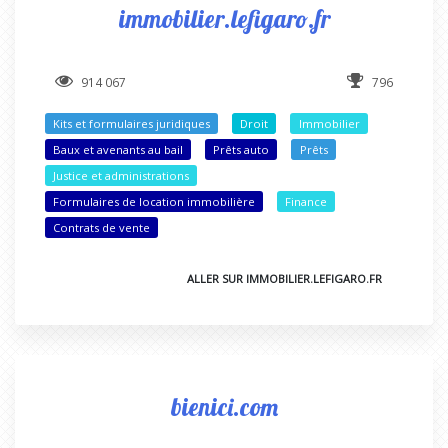
immobilier.lefigaro.fr
914 067
796
Kits et formulaires juridiques
Droit
Immobilier
Baux et avenants au bail
Prêts auto
Prêts
Justice et administrations
Formulaires de location immobilière
Finance
Contrats de vente
ALLER SUR IMMOBILIER.LEFIGARO.FR
bienici.com