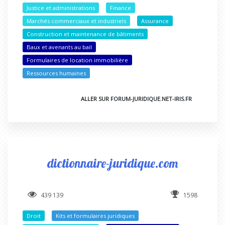
Justice et administrations
Finance
Marchés commerciaux et industriels
Assurance
Construction et maintenance de bâtiments
Baux et avenants au bail
Formulaires de location immobilière
Ressources humaines
ALLER SUR FORUM-JURIDIQUE.NET-IRIS.FR
dictionnaire-juridique.com
439 139
1598
Droit
Kits et formulaires juridiques