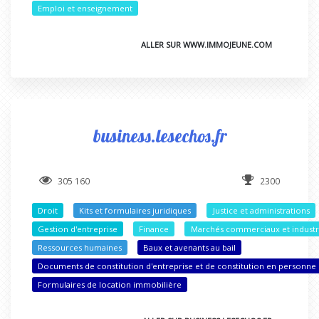
Emploi et enseignement
ALLER SUR WWW.IMMOJEUNE.COM
business.lesechos.fr
305 160
2300
Droit
Kits et formulaires juridiques
Justice et administrations
Gestion d'entreprise
Finance
Marchés commerciaux et industr
Ressources humaines
Baux et avenants au bail
Documents de constitution d'entreprise et de constitution en personne
Formulaires de location immobilière