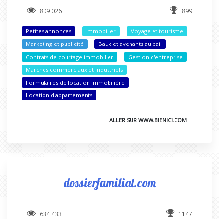
809 026
899
Petites annonces
Immobilier
Voyage et tourisme
Marketing et publicité
Baux et avenants au bail
Contrats de courtage immobilier
Gestion d'entreprise
Marchés commerciaux et industriels
Formulaires de location immobilière
Location d'appartements
ALLER SUR WWW.BIENICI.COM
dossierfamilial.com
634 433
1147