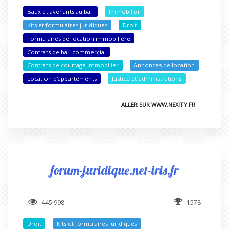
Baux et avenants au bail
Immobilier
Kits et formulaires juridiques
Droit
Formulaires de location immobilière
Contrats de bail commercial
Contrats de courtage immobilier
Annonces de location
Location d'appartements
Justice et administrations
ALLER SUR WWW.NEXITY.FR
forum-juridique.net-iris.fr
445 998
1578
Droit
Kits et formulaires juridiques