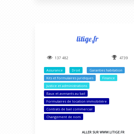
litige.fr
137 482
4739
Assurance
Droit
Garanties habitation
Kits et formulaires juridiques
Finance
Justice et administrations
Baux et avenants au bail
Formulaires de location immobilière
Contrats de bail commercial
Changement de nom
ALLER SUR WWW.LITIGE.FR