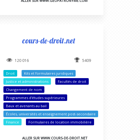
ALLER SUR WWW.GEOPATRONYME.COM
cours-de-droit.net
120 016
5409
Droit
Kits et formulaires juridiques
Justice et administrations
Facultés de droit
Changement de nom
Programmes d'études supérieures
Baux et avenants au bail
Écoles, universités et enseignement post-secondaire
Finance
Formulaires de location immobilière
ALLER SUR WWW.COURS-DE-DROIT.NET