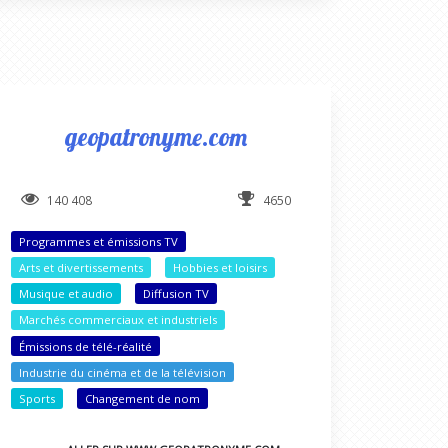
geopatronyme.com
140 408
4650
Programmes et émissions TV
Arts et divertissements
Hobbies et loisirs
Musique et audio
Diffusion TV
Marchés commerciaux et industriels
Émissions de télé-réalité
Industrie du cinéma et de la télévision
Sports
Changement de nom