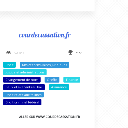
courdecassation.fr
89 363
7191
Droit
Kits et formulaires juridiques
Justice et administrations
Changement de nom
Greffe
Finance
Baux et avenants au bail
Assurance
Droit relatif aux faillites
Droit criminel fédéral
ALLER SUR WWW.COURDECASSATION.FR