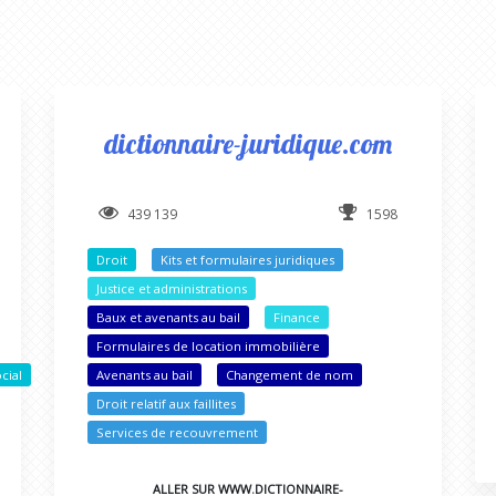
dictionnaire-juridique.com
439 139
1598
Droit
Kits et formulaires juridiques
Justice et administrations
Baux et avenants au bail
Finance
Formulaires de location immobilière
cial
Avenants au bail
Changement de nom
Droit relatif aux faillites
Services de recouvrement
ALLER SUR WWW.DICTIONNAIRE-