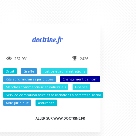
doctrine.fr
287 931
2426
Droit
Greffe
Justice et administrations
Kits et formulaires juridiques
Changement de nom
Marchés commerciaux et industriels
Finance
Service communautaire et associations à caractère social
Aide juridique
Assurance
ALLER SUR WWW.DOCTRINE.FR