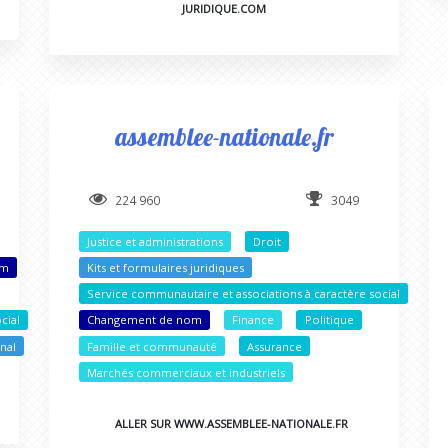
JURIDIQUE.COM
assemblee-nationale.fr
224 960
3049
Justice et administrations
Droit
om
Kits et formulaires juridiques
Service communautaire et associations à caractère social
cial
Changement de nom
Finance
Politique
nal
Famille et communauté
Assurance
Marchés commerciaux et industriels
ALLER SUR WWW.ASSEMBLEE-NATIONALE.FR