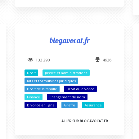
blogavocat.fr
132 290
4926
Droit
Justice et administrations
Kits et formulaires juridiques
Droit de la famille
Droit du divorce
Finance
Changement de nom
Divorce en ligne
Greffe
Assurance
ALLER SUR BLOGAVOCAT.FR