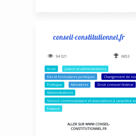
conseil-constitutionnel.fr
94 021
6853
Droit
Justice et administrations
Kits et formulaires juridiques
Changement de n
Politique
Ministères
Droit criminel fédéral
Administrations
Service communautaire et associations à caractère so
Finance
ALLER SUR WWW.CONSEIL-
CONSTITUTIONNEL.FR