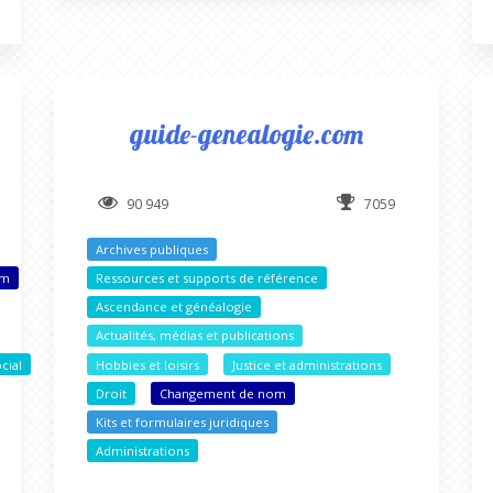
guide-genealogie.com
90 949
7059
Archives publiques
om
Ressources et supports de référence
Ascendance et généalogie
Actualités, médias et publications
cial
Hobbies et loisirs
Justice et administrations
Droit
Changement de nom
Kits et formulaires juridiques
Administrations