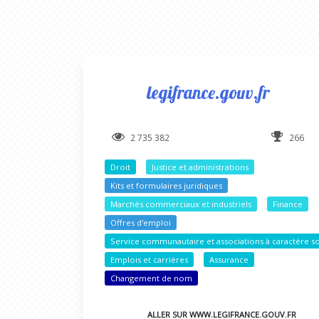
legifrance.gouv.fr
2 735 382
266
Droit
Justice et administrations
Kits et formulaires juridiques
Marchés commerciaux et industriels
Finance
Offres d'emploi
Service communautaire et associations à caractère so
Emplois et carrières
Assurance
Changement de nom
ALLER SUR WWW.LEGIFRANCE.GOUV.FR