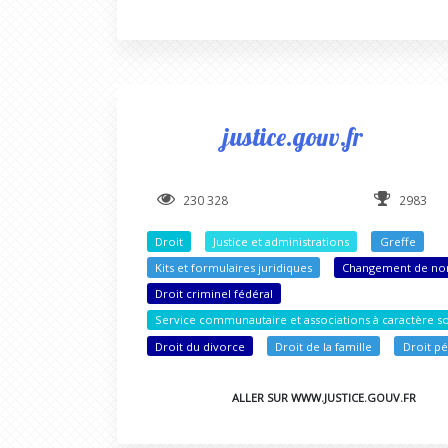
justice.gouv.fr
230 328
2983
Droit
Justice et administrations
Greffe
Kits et formulaires juridiques
Changement de n
Droit criminel fédéral
Service communautaire et associations à caractère so
Droit du divorce
Droit de la famille
Droit pé
ALLER SUR WWW.JUSTICE.GOUV.FR