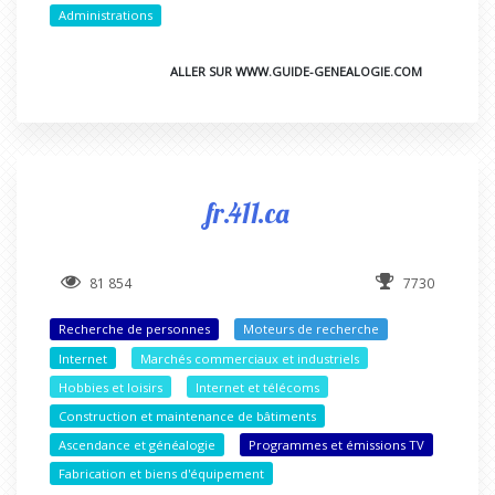
Administrations
ALLER SUR WWW.GUIDE-GENEALOGIE.COM
fr.411.ca
81 854
7730
Recherche de personnes
Moteurs de recherche
Internet
Marchés commerciaux et industriels
Hobbies et loisirs
Internet et télécoms
Construction et maintenance de bâtiments
Ascendance et généalogie
Programmes et émissions TV
Fabrication et biens d'équipement