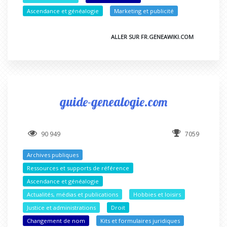
Ascendance et généalogie
Marketing et publicité
ALLER SUR FR.GENEAWIKI.COM
guide-genealogie.com
90 949
7059
Archives publiques
Ressources et supports de référence
Ascendance et généalogie
Actualités, médias et publications
Hobbies et loisirs
Justice et administrations
Droit
Changement de nom
Kits et formulaires juridiques