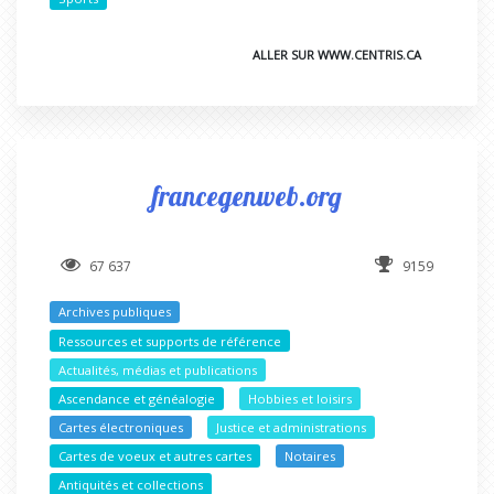
ALLER SUR WWW.CENTRIS.CA
francegenweb.org
67 637
9159
Archives publiques
Ressources et supports de référence
Actualités, médias et publications
Ascendance et généalogie
Hobbies et loisirs
Cartes électroniques
Justice et administrations
Cartes de voeux et autres cartes
Notaires
Antiquités et collections