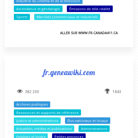
Industrie du cinéma et de la télévision
Ascendance et généalogie
Émissions de télé-réalité
Sports
Marchés commerciaux et industriels
ALLER SUR WWW.FR.CANADA411.CA
fr.geneawiki.com
382 230
1843
Archives publiques
Ressources et supports de référence
Justice et administrations
Élus nationaux et locaux
Actualités, médias et publications
Administrations
Hobbies et loisirs
Petites annonces