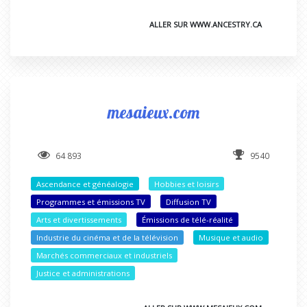
ALLER SUR WWW.ANCESTRY.CA
mesaieux.com
64 893
9540
Ascendance et généalogie
Hobbies et loisirs
Programmes et émissions TV
Diffusion TV
Arts et divertissements
Émissions de télé-réalité
Industrie du cinéma et de la télévision
Musique et audio
Marchés commerciaux et industriels
Justice et administrations