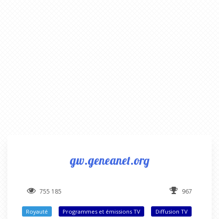
gw.geneanet.org
755 185
967
Royauté
Programmes et émissions TV
Diffusion TV