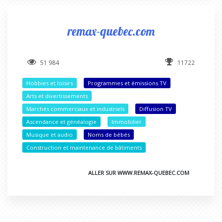
remax-quebec.com
51 984
11722
Hobbies et loisirs
Programmes et émissions TV
Arts et divertissements
Marchés commerciaux et industriels
Diffusion TV
Ascendance et généalogie
Immobilier
Musique et audio
Noms de bébés
Construction et maintenance de bâtiments
ALLER SUR WWW.REMAX-QUEBEC.COM