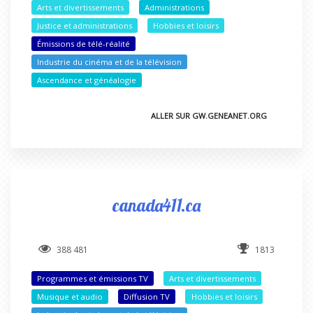
Arts et divertissements
Administrations
Justice et administrations
Hobbies et loisirs
Émissions de télé-réalité
Industrie du cinéma et de la télévision
Ascendance et généalogie
ALLER SUR GW.GENEANET.ORG
canada411.ca
388 481
1813
Programmes et émissions TV
Arts et divertissements
Musique et audio
Diffusion TV
Hobbies et loisirs