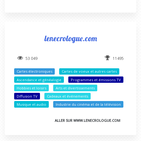
lenecrologue.com
53 049
11495
Cartes électroniques
Cartes de voeux et autres cartes
Ascendance et généalogie
Programmes et émissions TV
Hobbies et loisirs
Arts et divertissements
Diffusion TV
Cadeaux et événements
Musique et audio
Industrie du cinéma et de la télévision
ALLER SUR WWW.LENECROLOGUE.COM