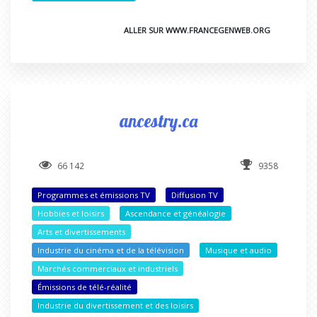
ALLER SUR WWW.FRANCEGENWEB.ORG
ancestry.ca
66 142
9358
Programmes et émissions TV
Diffusion TV
Hobbies et loisirs
Ascendance et généalogie
Arts et divertissements
Industrie du cinéma et de la télévision
Musique et audio
Marchés commerciaux et industriels
Émissions de télé-réalité
Industrie du divertissement et des loisirs