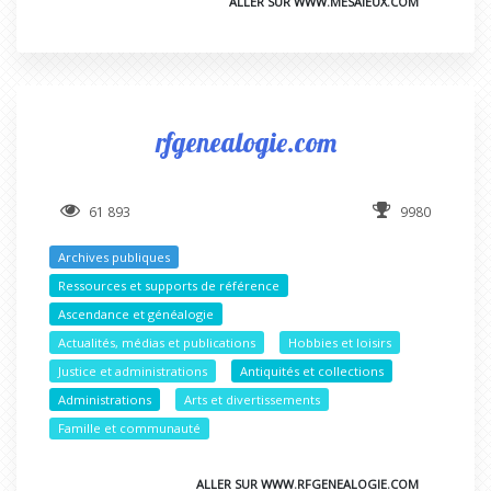
ALLER SUR WWW.MESAIEUX.COM
rfgenealogie.com
61 893
9980
Archives publiques
Ressources et supports de référence
Ascendance et généalogie
Actualités, médias et publications
Hobbies et loisirs
Justice et administrations
Antiquités et collections
Administrations
Arts et divertissements
Famille et communauté
ALLER SUR WWW.RFGENEALOGIE.COM