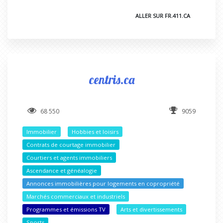
ALLER SUR FR.411.CA
centris.ca
68 550
9059
Immobilier
Hobbies et loisirs
Contrats de courtage immobilier
Courtiers et agents immobiliers
Ascendance et généalogie
Annonces immobilières pour logements en copropriété
Marchés commerciaux et industriels
Programmes et émissions TV
Arts et divertissements
Sports