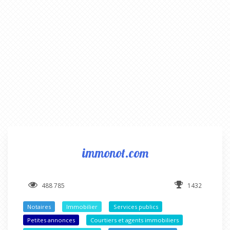
immonot.com
488 785
1432
Notaires
Immobilier
Services publics
Petites annonces
Courtiers et agents immobiliers