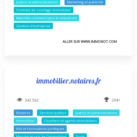
Justice et administrations
Marketing et publicité
Contrats de courtage immobilier
Marchés commerciaux et industriels
Gestion d'entreprise
ALLER SUR WWW.IMMONOT.COM
immobilier.notaires.fr
342 562
2041
Notaires
Services publics
Justice et administrations
Immobilier
Courtiers et agents immobiliers
Kits et formulaires juridiques
Marché et prix de l'immobilier
Droit