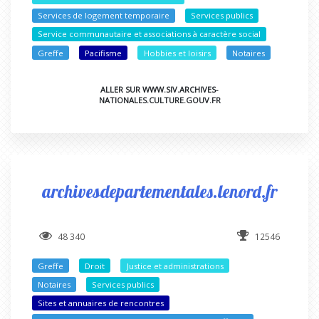
Services de logement temporaire
Services publics
Service communautaire et associations à caractère social
Greffe
Pacifisme
Hobbies et loisirs
Notaires
ALLER SUR WWW.SIV.ARCHIVES-
NATIONALES.CULTURE.GOUV.FR
archivesdepartementales.lenord.fr
48 340
12546
Greffe
Droit
Justice et administrations
Notaires
Services publics
Sites et annuaires de rencontres