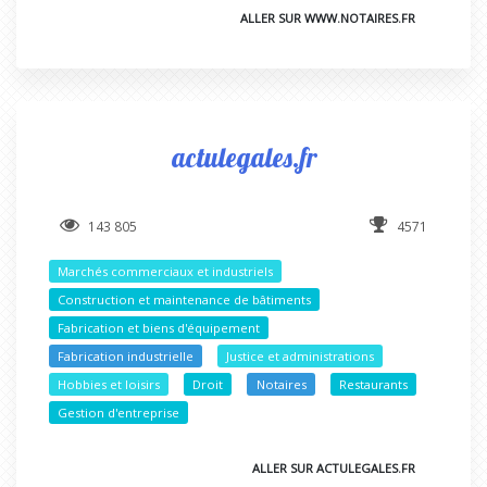
ALLER SUR WWW.NOTAIRES.FR
actulegales.fr
143 805
4571
Marchés commerciaux et industriels
Construction et maintenance de bâtiments
Fabrication et biens d'équipement
Fabrication industrielle
Justice et administrations
Hobbies et loisirs
Droit
Notaires
Restaurants
Gestion d'entreprise
ALLER SUR ACTULEGALES.FR