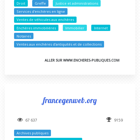
Droit
Greffe
Justice et administrations
Services d'enchères en ligne
Ventes de véhicules aux enchères
Enchères immobilières
Immobilier
Internet
Notaires
Ventes aux enchères d'antiquités et de collections
ALLER SUR WWW.ENCHERES-PUBLIQUES.COM
francegenweb.org
67 637
9159
Archives publiques