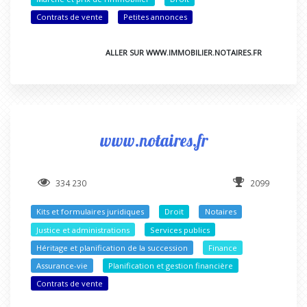
Contrats de vente
Petites annonces
ALLER SUR WWW.IMMOBILIER.NOTAIRES.FR
www.notaires.fr
334 230
2099
Kits et formulaires juridiques
Droit
Notaires
Justice et administrations
Services publics
Héritage et planification de la succession
Finance
Assurance-vie
Planification et gestion financière
Contrats de vente