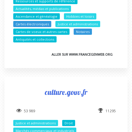
Ressources et supports de référence
Actualités, médias et publications
Ascendance et généalogie
Hobbies et loisirs
Cartes électroniques
Justice et administrations
Cartes de voeux et autres cartes
Notaires
Antiquités et collections
ALLER SUR WWW.FRANCEGENWEB.ORG
culture.gouv.fr
53 989
11295
Justice et administrations
Droit
Marchés commerciaux et industriels