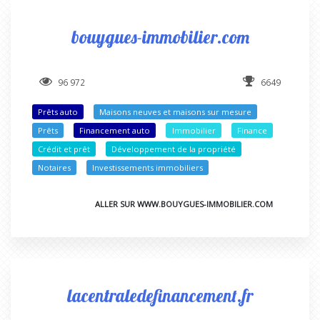
bouygues-immobilier.com
96 972
6649
Prêts auto
Maisons neuves et maisons sur mesure
Prêts
Financement auto
Immobilier
Finance
Crédit et prêt
Développement de la propriété
Notaires
Investissements immobiliers
ALLER SUR WWW.BOUYGUES-IMMOBILIER.COM
lacentraledefinancement.fr