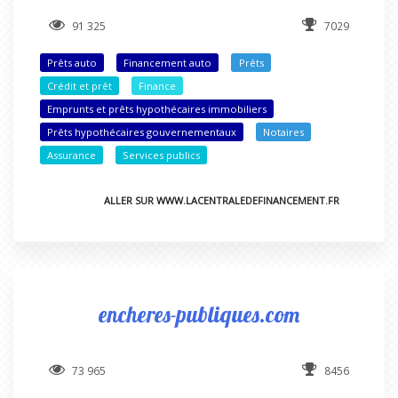
91 325
7029
Prêts auto
Financement auto
Prêts
Crédit et prêt
Finance
Emprunts et prêts hypothécaires immobiliers
Prêts hypothécaires gouvernementaux
Notaires
Assurance
Services publics
ALLER SUR WWW.LACENTRALEDEFINANCEMENT.FR
encheres-publiques.com
73 965
8456