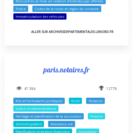
Rencontres et mise en relation d'individus par affinités
Police
Codes de la route et règles de conduite
Immatriculation des véhicules
ALLER SUR ARCHIVESDEPARTEMENTALES.LENORD.FR
paris.notaires.fr
47 384
12778
Kits et formulaires juridiques
Droit
Notaires
Justice et administrations
Héritage et planification de la succession
Finance
Services publics
Assurance-vie
Planification et gestion financière
Immobilier